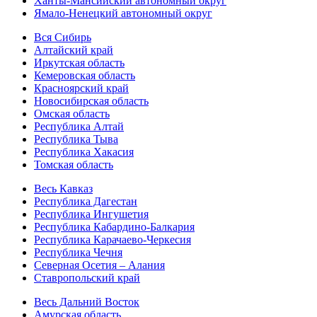
Ханты-Мансийский автономный округ
Ямало-Ненецкий автономный округ
Вся Сибирь
Алтайский край
Иркутская область
Кемеровская область
Красноярский край
Новосибирская область
Омская область
Республика Алтай
Республика Тыва
Республика Хакасия
Томская область
Весь Кавказ
Республика Дагестан
Республика Ингушетия
Республика Кабардино-Балкария
Республика Карачаево-Черкесия
Республика Чечня
Северная Осетия – Алания
Ставропольский край
Весь Дальний Восток
Амурская область