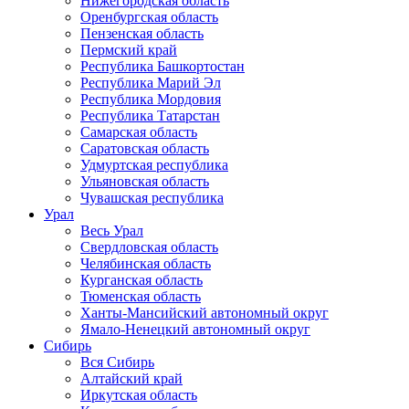
Нижегородская область
Оренбургская область
Пензенская область
Пермский край
Республика Башкортостан
Республика Марий Эл
Республика Мордовия
Республика Татарстан
Самарская область
Саратовская область
Удмуртская республика
Ульяновская область
Чувашская республика
Урал
Весь Урал
Свердловская область
Челябинская область
Курганская область
Тюменская область
Ханты-Мансийский автономный округ
Ямало-Ненецкий автономный округ
Сибирь
Вся Сибирь
Алтайский край
Иркутская область