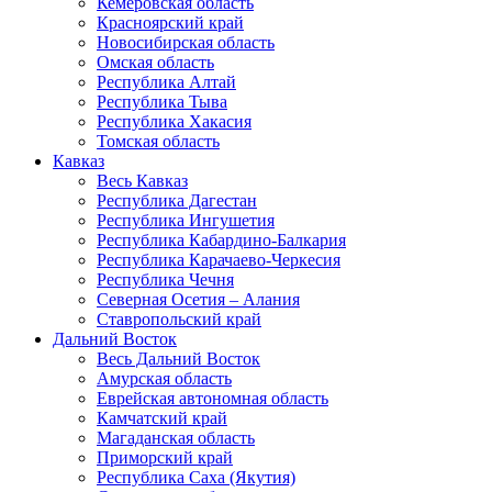
Кемеровская область
Красноярский край
Новосибирская область
Омская область
Республика Алтай
Республика Тыва
Республика Хакасия
Томская область
Кавказ
Весь Кавказ
Республика Дагестан
Республика Ингушетия
Республика Кабардино-Балкария
Республика Карачаево-Черкесия
Республика Чечня
Северная Осетия – Алания
Ставропольский край
Дальний Восток
Весь Дальний Восток
Амурская область
Еврейская автономная область
Камчатский край
Магаданская область
Приморский край
Республика Саха (Якутия)