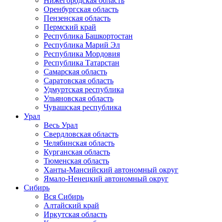
Нижегородская область
Оренбургская область
Пензенская область
Пермский край
Республика Башкортостан
Республика Марий Эл
Республика Мордовия
Республика Татарстан
Самарская область
Саратовская область
Удмуртская республика
Ульяновская область
Чувашская республика
Урал
Весь Урал
Свердловская область
Челябинская область
Курганская область
Тюменская область
Ханты-Мансийский автономный округ
Ямало-Ненецкий автономный округ
Сибирь
Вся Сибирь
Алтайский край
Иркутская область