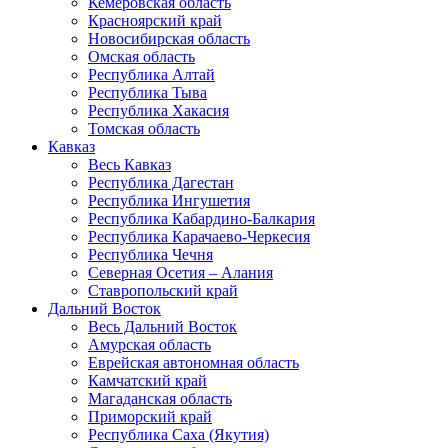
Кемеровская область
Красноярский край
Новосибирская область
Омская область
Республика Алтай
Республика Тыва
Республика Хакасия
Томская область
Кавказ
Весь Кавказ
Республика Дагестан
Республика Ингушетия
Республика Кабардино-Балкария
Республика Карачаево-Черкесия
Республика Чечня
Северная Осетия – Алания
Ставропольский край
Дальний Восток
Весь Дальний Восток
Амурская область
Еврейская автономная область
Камчатский край
Магаданская область
Приморский край
Республика Саха (Якутия)