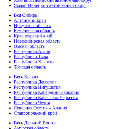
Ханты-Мансийский автономный округ
Ямало-Ненецкий автономный округ
Вся Сибирь
Алтайский край
Иркутская область
Кемеровская область
Красноярский край
Новосибирская область
Омская область
Республика Алтай
Республика Тыва
Республика Хакасия
Томская область
Весь Кавказ
Республика Дагестан
Республика Ингушетия
Республика Кабардино-Балкария
Республика Карачаево-Черкесия
Республика Чечня
Северная Осетия – Алания
Ставропольский край
Весь Дальний Восток
Амурская область