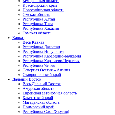
Кемеровская область
Красноярский край
Новосибирская область
Омская область
Республика Алтай
Республика Тыва
Республика Хакасия
Томская область
Кавказ
Весь Кавказ
Республика Дагестан
Республика Ингушетия
Республика Кабардино-Балкария
Республика Карачаево-Черкесия
Республика Чечня
Северная Осетия – Алания
Ставропольский край
Дальний Восток
Весь Дальний Восток
Амурская область
Еврейская автономная область
Камчатский край
Магаданская область
Приморский край
Республика Саха (Якутия)