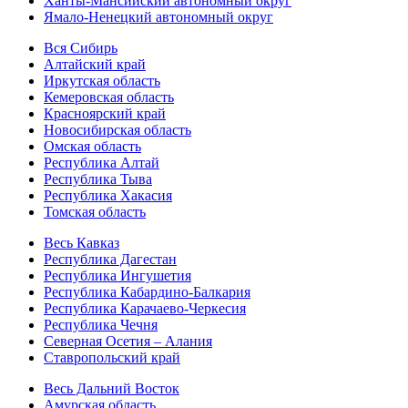
Ханты-Мансийский автономный округ
Ямало-Ненецкий автономный округ
Вся Сибирь
Алтайский край
Иркутская область
Кемеровская область
Красноярский край
Новосибирская область
Омская область
Республика Алтай
Республика Тыва
Республика Хакасия
Томская область
Весь Кавказ
Республика Дагестан
Республика Ингушетия
Республика Кабардино-Балкария
Республика Карачаево-Черкесия
Республика Чечня
Северная Осетия – Алания
Ставропольский край
Весь Дальний Восток
Амурская область