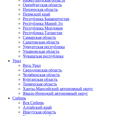
Нижегородская область
Оренбургская область
Пензенская область
Пермский край
Республика Башкортостан
Республика Марий Эл
Республика Мордовия
Республика Татарстан
Самарская область
Саратовская область
Удмуртская республика
Ульяновская область
Чувашская республика
Урал
Весь Урал
Свердловская область
Челябинская область
Курганская область
Тюменская область
Ханты-Мансийский автономный округ
Ямало-Ненецкий автономный округ
Сибирь
Вся Сибирь
Алтайский край
Иркутская область