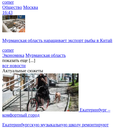
corner
Общество
Москва
16:43
Мурманская область наращивает экспорт рыбы в Китай
corner
Экономика
Мурманская область
показать еще [...]
все новости
Актуальные сюжеты
Екатеринбург –
комфортный город
Екатеринбургскую музыкальную школу ремонтируют