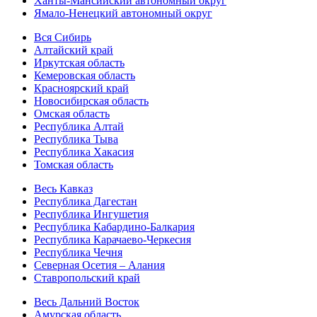
Ханты-Мансийский автономный округ
Ямало-Ненецкий автономный округ
Вся Сибирь
Алтайский край
Иркутская область
Кемеровская область
Красноярский край
Новосибирская область
Омская область
Республика Алтай
Республика Тыва
Республика Хакасия
Томская область
Весь Кавказ
Республика Дагестан
Республика Ингушетия
Республика Кабардино-Балкария
Республика Карачаево-Черкесия
Республика Чечня
Северная Осетия – Алания
Ставропольский край
Весь Дальний Восток
Амурская область