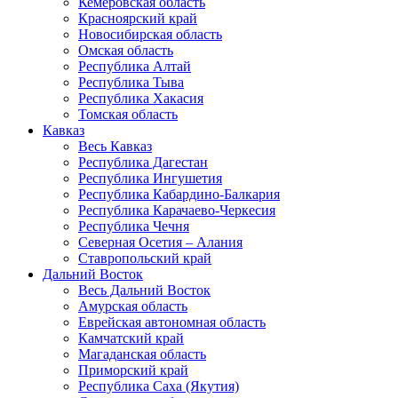
Кемеровская область
Красноярский край
Новосибирская область
Омская область
Республика Алтай
Республика Тыва
Республика Хакасия
Томская область
Кавказ
Весь Кавказ
Республика Дагестан
Республика Ингушетия
Республика Кабардино-Балкария
Республика Карачаево-Черкесия
Республика Чечня
Северная Осетия – Алания
Ставропольский край
Дальний Восток
Весь Дальний Восток
Амурская область
Еврейская автономная область
Камчатский край
Магаданская область
Приморский край
Республика Саха (Якутия)