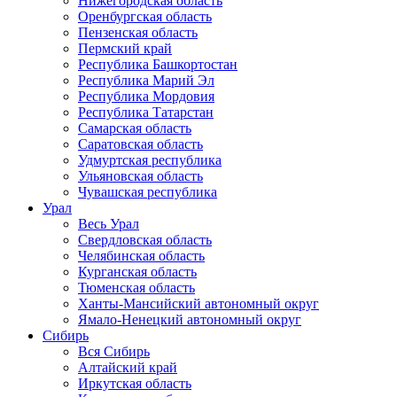
Нижегородская область
Оренбургская область
Пензенская область
Пермский край
Республика Башкортостан
Республика Марий Эл
Республика Мордовия
Республика Татарстан
Самарская область
Саратовская область
Удмуртская республика
Ульяновская область
Чувашская республика
Урал
Весь Урал
Свердловская область
Челябинская область
Курганская область
Тюменская область
Ханты-Мансийский автономный округ
Ямало-Ненецкий автономный округ
Сибирь
Вся Сибирь
Алтайский край
Иркутская область