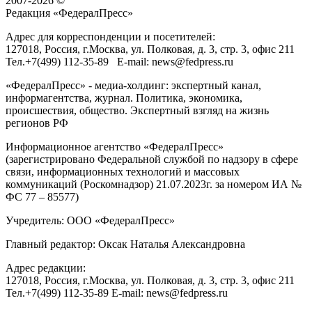
2007-2026 ©
Редакция «
ФедералПресс
»
Адрес для корреспонденции и посетителей:
127018
, Россия, г.
Москва
,
ул. Полковая, д. 3, стр. 3
, офис 211
Тел.
+7(499) 112-35-89
E-mail:
news@fedpress.ru
«ФедералПресс» - медиа-холдинг: экспертный канал,
информагентства, журнал. Политика, экономика,
происшествия, общество. Экспертный взгляд на жизнь
регионов РФ
Информационное агентство «ФедералПресс»
(зарегистрировано Федеральной службой по надзору в сфере
связи, информационных технологий и массовых
коммуникаций (Роскомнадзор) 21.07.2023г. за номером ИА №
ФС 77 – 85577)
Учредитель: ООО «ФедералПресс»
Главный редактор: Оксак Наталья Александровна
Адрес редакции:
127018, Россия, г.Москва, ул. Полковая, д. 3, стр. 3, офис 211
Тел.+7(499) 112-35-89 E-mail: news@fedpress.ru