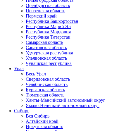
Нижегородская область
Оренбургская область
Пензенская область
Пермский край
Республика Башкортостан
Республика Марий Эл
Республика Мордовия
Республика Татарстан
Самарская область
Саратовская область
Удмуртская республика
Ульяновская область
Чувашская республика
Урал
Весь Урал
Свердловская область
Челябинская область
Курганская область
Тюменская область
Ханты-Мансийский автономный округ
Ямало-Ненецкий автономный округ
Сибирь
Вся Сибирь
Алтайский край
Иркутская область