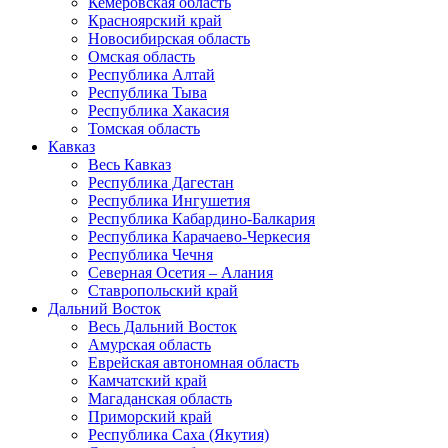
Кемеровская область
Красноярский край
Новосибирская область
Омская область
Республика Алтай
Республика Тыва
Республика Хакасия
Томская область
Кавказ
Весь Кавказ
Республика Дагестан
Республика Ингушетия
Республика Кабардино-Балкария
Республика Карачаево-Черкесия
Республика Чечня
Северная Осетия – Алания
Ставропольский край
Дальний Восток
Весь Дальний Восток
Амурская область
Еврейская автономная область
Камчатский край
Магаданская область
Приморский край
Республика Саха (Якутия)