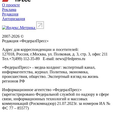
О проекте
Реклама
Редакция
Авторизация
2007-2026 ©
Редакция «
ФедералПресс
»
Адрес для корреспонденции и посетителей:
127018
, Россия, г.
Москва
,
ул. Полковая, д. 3, стр. 3
, офис 211
Тел.
+7(499) 112-35-89
E-mail:
news@fedpress.ru
«ФедералПресс» - медиа-холдинг: экспертный канал,
информагентства, журнал. Политика, экономика,
происшествия, общество. Экспертный взгляд на жизнь
регионов РФ
Информационное агентство «ФедералПресс»
(зарегистрировано Федеральной службой по надзору в сфере
связи, информационных технологий и массовых
коммуникаций (Роскомнадзор) 21.07.2023г. за номером ИА №
ФС 77 – 85577)