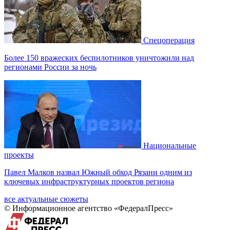
Спецоперация
Более 150 вражеских беспилотников уничтожили над
регионами России за ночь
Национальные
проекты
Павел Малков назвал Южный обход Рязани одним из
ключевых инфраструктурных проектов региона
все актуальные сюжеты
© Информационное агентство «ФедералПресс»