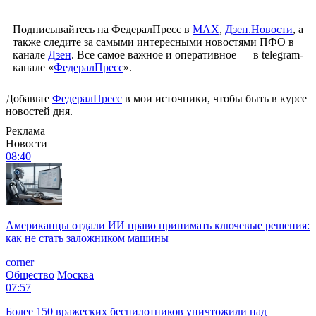
Подписывайтесь на ФедералПресс в
МАХ
,
Дзен.Новости
, а
также следите за самыми интересными новостями ПФО в
канале
Дзен
. Все самое важное и оперативное — в telegram-
канале «
ФедералПресс
».
Добавьте
ФедералПресс
в мои источники, чтобы быть в курсе
новостей дня.
Реклама
Новости
08:40
Американцы отдали ИИ право принимать ключевые решения:
как не стать заложником машины
corner
Общество
Москва
07:57
Более 150 вражеских беспилотников уничтожили над