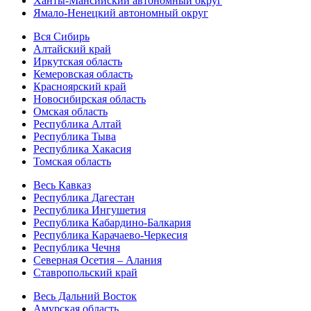
Ханты-Мансийский автономный округ
Ямало-Ненецкий автономный округ
Вся Сибирь
Алтайский край
Иркутская область
Кемеровская область
Красноярский край
Новосибирская область
Омская область
Республика Алтай
Республика Тыва
Республика Хакасия
Томская область
Весь Кавказ
Республика Дагестан
Республика Ингушетия
Республика Кабардино-Балкария
Республика Карачаево-Черкесия
Республика Чечня
Северная Осетия – Алания
Ставропольский край
Весь Дальний Восток
Амурская область