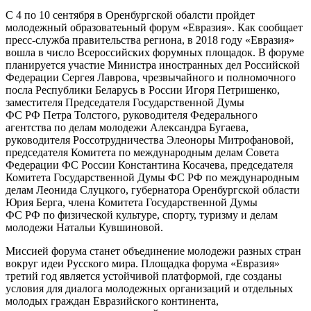
С 4 по 10 сентября в Оренбургской обалсти пройдет
молодежный образоватеьный форум «Евразия». Как сообщает
пресс-служба правительства региона, в 2018 году «Евразия»
вошла в число Всероссийских форумных площадок. В форуме
планируется участие Министра иностранных дел Российской
Федерации Сергея Лаврова, чрезвычайного и полномочного
посла Республики Беларусь в России Игоря Петришенко,
заместителя Председателя Государственной Думы
ФС РФ Петра Толстого, руководителя Федерального
агентства по делам молодежи Александра Бугаева,
руководителя Россотрудничества Элеоноры Митрофановой,
председателя Комитета по международным делам Совета
Федерации ФС России Константина Косачева, председателя
Комитета Государственной Думы ФС РФ по международным
делам Леонида Слуцкого, губернатора Оренбургской области
Юрия Берга, члена Комитета Государственной Думы
ФС РФ по физической культуре, спорту, туризму и делам
молодежи Натальи Кувшиновой.
Миссией форума станет объединение молодежи разных стран
вокруг идеи Русского мира. Площадка форума «Евразия»
третий год является устойчивой платформой, где созданы
условия для диалога молодежных организаций и отдельных
молодых граждан Евразийского континента,