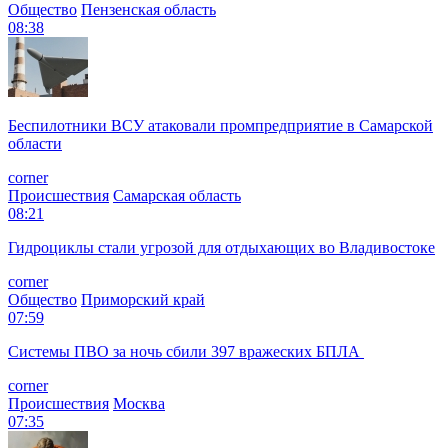
Общество
Пензенская область
08:38
Беспилотники ВСУ атаковали промпредприятие в Самарской
области
corner
Происшествия
Самарская область
08:21
Гидроциклы стали угрозой для отдыхающих во Владивостоке
corner
Общество
Приморский край
07:59
Системы ПВО за ночь сбили 397 вражеских БПЛА
corner
Происшествия
Москва
07:35