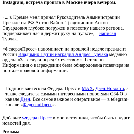
Instagram, встреча прошла в Москве вчера вечером.
«... в Кремле меня принял Руководитель Администрации
Президента РФ Антон Вайно. Традиционно Антон
Эдуардович глубоко погружен в повестку нашего региона,
поддерживает нас и держит руку на пульсе», –
написал
Турчак.
«ФедералПресс» напоминает, на прошлой неделе президент
России
Владимир Путин наградил Андрея Турчака
медалью
ордена «За заслуги перед Отечеством» II степени.
Информация о награждении была обнародована позавчера на
портале правовой информации.
Подписывайтесь на ФедералПресс в
МАХ
,
Дзен.Новости
, а
также следите за самыми интересными новостями СЗФО в
канале
Дзен
. Все самое важное и оперативное — в telegram-
канале «
ФедералПресс
».
Добавьте
ФедералПресс
в мои источники, чтобы быть в курсе
новостей дня.
Реклама