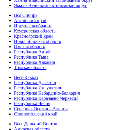
Ханты-Мансийский автономный округ
Ямало-Ненецкий автономный округ
Вся Сибирь
Алтайский край
Иркутская область
Кемеровская область
Красноярский край
Новосибирская область
Омская область
Республика Алтай
Республика Тыва
Республика Хакасия
Томская область
Весь Кавказ
Республика Дагестан
Республика Ингушетия
Республика Кабардино-Балкария
Республика Карачаево-Черкесия
Республика Чечня
Северная Осетия – Алания
Ставропольский край
Весь Дальний Восток
Амурская область