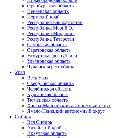
Нижегородская область
Оренбургская область
Пензенская область
Пермский край
Республика Башкортостан
Республика Марий Эл
Республика Мордовия
Республика Татарстан
Самарская область
Саратовская область
Удмуртская республика
Ульяновская область
Чувашская республика
Урал
Весь Урал
Свердловская область
Челябинская область
Курганская область
Тюменская область
Ханты-Мансийский автономный округ
Ямало-Ненецкий автономный округ
Сибирь
Вся Сибирь
Алтайский край
Иркутская область