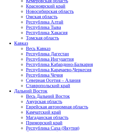
Кемеровская область
Красноярский край
Новосибирская область
Омская область
Республика Алтай
Республика Тыва
Республика Хакасия
Томская область
Кавказ
Весь Кавказ
Республика Дагестан
Республика Ингушетия
Республика Кабардино-Балкария
Республика Карачаево-Черкесия
Республика Чечня
Северная Осетия – Алания
Ставропольский край
Дальний Восток
Весь Дальний Восток
Амурская область
Еврейская автономная область
Камчатский край
Магаданская область
Приморский край
Республика Саха (Якутия)