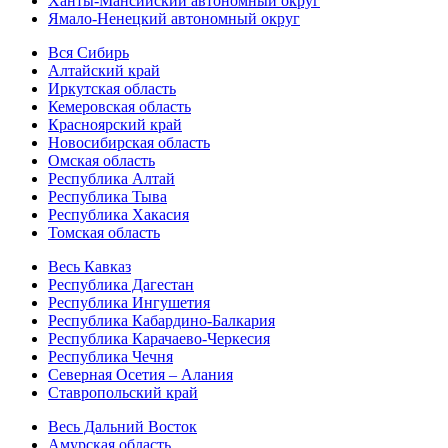
Ханты-Мансийский автономный округ
Ямало-Ненецкий автономный округ
Вся Сибирь
Алтайский край
Иркутская область
Кемеровская область
Красноярский край
Новосибирская область
Омская область
Республика Алтай
Республика Тыва
Республика Хакасия
Томская область
Весь Кавказ
Республика Дагестан
Республика Ингушетия
Республика Кабардино-Балкария
Республика Карачаево-Черкесия
Республика Чечня
Северная Осетия – Алания
Ставропольский край
Весь Дальний Восток
Амурская область