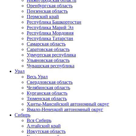
Нижегородская область
Оренбургская область
Пензенская область
Пермский край
Республика Башкортостан
Республика Марий Эл
Республика Мордовия
Республика Татарстан
Самарская область
Саратовская область
Удмуртская республика
Ульяновская область
Чувашская республика
Урал
Весь Урал
Свердловская область
Челябинская область
Курганская область
Тюменская область
Ханты-Мансийский автономный округ
Ямало-Ненецкий автономный округ
Сибирь
Вся Сибирь
Алтайский край
Иркутская область