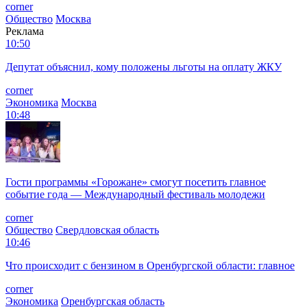
corner
Общество
Москва
Реклама
10:50
Депутат объяснил, кому положены льготы на оплату ЖКУ
corner
Экономика
Москва
10:48
Гости программы «Горожане» смогут посетить главное
событие года — Международный фестиваль молодежи
corner
Общество
Свердловская область
10:46
Что происходит с бензином в Оренбургской области: главное
corner
Экономика
Оренбургская область