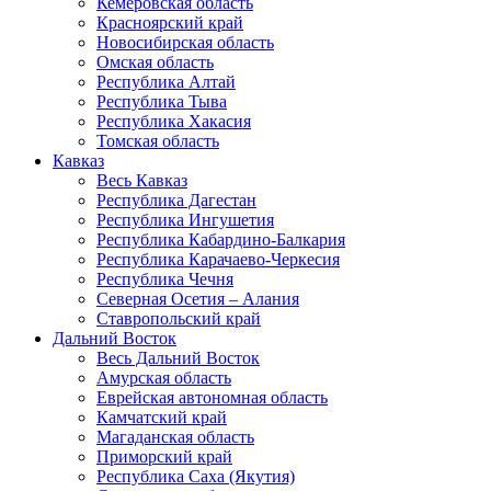
Кемеровская область
Красноярский край
Новосибирская область
Омская область
Республика Алтай
Республика Тыва
Республика Хакасия
Томская область
Кавказ
Весь Кавказ
Республика Дагестан
Республика Ингушетия
Республика Кабардино-Балкария
Республика Карачаево-Черкесия
Республика Чечня
Северная Осетия – Алания
Ставропольский край
Дальний Восток
Весь Дальний Восток
Амурская область
Еврейская автономная область
Камчатский край
Магаданская область
Приморский край
Республика Саха (Якутия)