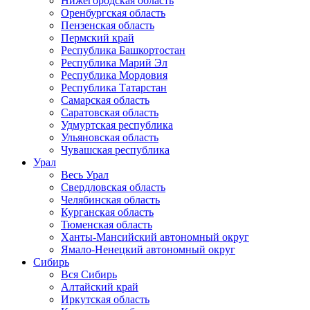
Нижегородская область
Оренбургская область
Пензенская область
Пермский край
Республика Башкортостан
Республика Марий Эл
Республика Мордовия
Республика Татарстан
Самарская область
Саратовская область
Удмуртская республика
Ульяновская область
Чувашская республика
Урал
Весь Урал
Свердловская область
Челябинская область
Курганская область
Тюменская область
Ханты-Мансийский автономный округ
Ямало-Ненецкий автономный округ
Сибирь
Вся Сибирь
Алтайский край
Иркутская область