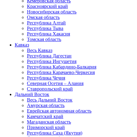
Кемеровская область
Красноярский край
Новосибирская область
Омская область
Республика Алтай
Республика Тыва
Республика Хакасия
Томская область
Кавказ
Весь Кавказ
Республика Дагестан
Республика Ингушетия
Республика Кабардино-Балкария
Республика Карачаево-Черкесия
Республика Чечня
Северная Осетия – Алания
Ставропольский край
Дальний Восток
Весь Дальний Восток
Амурская область
Еврейская автономная область
Камчатский край
Магаданская область
Приморский край
Республика Саха (Якутия)