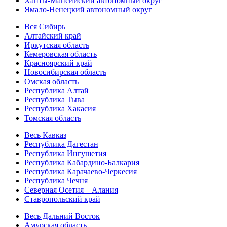
Ханты-Мансийский автономный округ
Ямало-Ненецкий автономный округ
Вся Сибирь
Алтайский край
Иркутская область
Кемеровская область
Красноярский край
Новосибирская область
Омская область
Республика Алтай
Республика Тыва
Республика Хакасия
Томская область
Весь Кавказ
Республика Дагестан
Республика Ингушетия
Республика Кабардино-Балкария
Республика Карачаево-Черкесия
Республика Чечня
Северная Осетия – Алания
Ставропольский край
Весь Дальний Восток
Амурская область