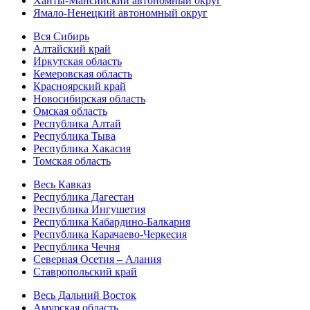
Ханты-Мансийский автономный округ
Ямало-Ненецкий автономный округ
Вся Сибирь
Алтайский край
Иркутская область
Кемеровская область
Красноярский край
Новосибирская область
Омская область
Республика Алтай
Республика Тыва
Республика Хакасия
Томская область
Весь Кавказ
Республика Дагестан
Республика Ингушетия
Республика Кабардино-Балкария
Республика Карачаево-Черкесия
Республика Чечня
Северная Осетия – Алания
Ставропольский край
Весь Дальний Восток
Амурская область