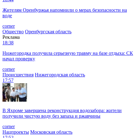
Жителям Оренбуржья напомнили о мерах безопасности на
воде
corner
Общество
Оренбургская область
Реклама
18:38
Нижегородка получила серьезную травму на базе отдыха: СК
начал проверку
corner
Происшествия
Нижегородская область
17:57
В Яхроме завершена реконструкция водозабора: жители
получили чистую воду без запаха и ржавчины
corner
Нацпроекты
Московская область
17:52