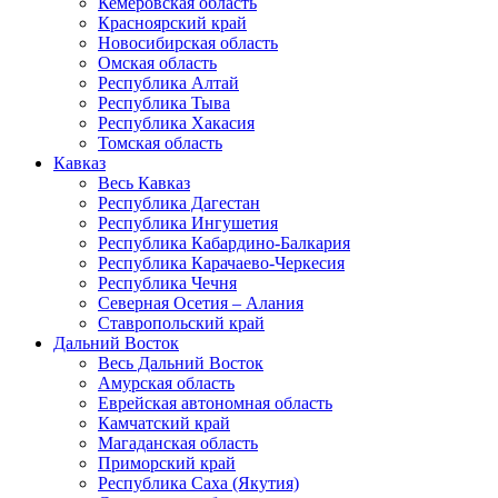
Кемеровская область
Красноярский край
Новосибирская область
Омская область
Республика Алтай
Республика Тыва
Республика Хакасия
Томская область
Кавказ
Весь Кавказ
Республика Дагестан
Республика Ингушетия
Республика Кабардино-Балкария
Республика Карачаево-Черкесия
Республика Чечня
Северная Осетия – Алания
Ставропольский край
Дальний Восток
Весь Дальний Восток
Амурская область
Еврейская автономная область
Камчатский край
Магаданская область
Приморский край
Республика Саха (Якутия)