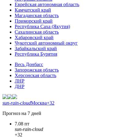
Еврейская автономная область
Камчатский край
Магаданская область
Приморский край
Республика Саха (Якутия)
Сахалинская область
Хабаровский край
Чукотский автономный округ
Забайкальский край
Республика Бурятия
Весь Донбасс
Запорожская область
Херсонская область
ЛНР
ДНР
sun-rain-cloud
Москва
+32
Прогноз на 7 дней
7.08 пт
sun-rain-cloud
+32