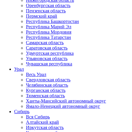
Нижегородская область
Оренбургская область
Пензенская область
Пермский край
Республика Башкортостан
Республика Марий Эл
Республика Мордовия
Республика Татарстан
Самарская область
Саратовская область
Удмуртская республика
Ульяновская область
Чувашская республика
Урал
Весь Урал
Свердловская область
Челябинская область
Курганская область
Тюменская область
Ханты-Мансийский автономный округ
Ямало-Ненецкий автономный округ
Сибирь
Вся Сибирь
Алтайский край
Иркутская область