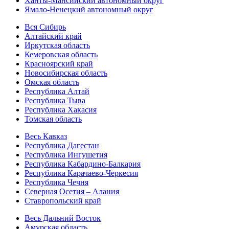
Ханты-Мансийский автономный округ
Ямало-Ненецкий автономный округ
Вся Сибирь
Алтайский край
Иркутская область
Кемеровская область
Красноярский край
Новосибирская область
Омская область
Республика Алтай
Республика Тыва
Республика Хакасия
Томская область
Весь Кавказ
Республика Дагестан
Республика Ингушетия
Республика Кабардино-Балкария
Республика Карачаево-Черкесия
Республика Чечня
Северная Осетия – Алания
Ставропольский край
Весь Дальний Восток
Амурская область