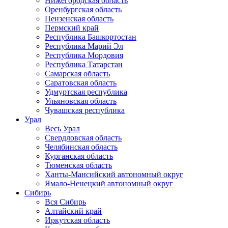
Нижегородская область
Оренбургская область
Пензенская область
Пермский край
Республика Башкортостан
Республика Марий Эл
Республика Мордовия
Республика Татарстан
Самарская область
Саратовская область
Удмуртская республика
Ульяновская область
Чувашская республика
Урал
Весь Урал
Свердловская область
Челябинская область
Курганская область
Тюменская область
Ханты-Мансийский автономный округ
Ямало-Ненецкий автономный округ
Сибирь
Вся Сибирь
Алтайский край
Иркутская область