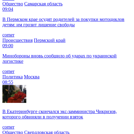
Общество
Самарская область
09:04
В Пермском крае осудят родителей за покупки мотоциклов
детям: им грозит лишение свободы
corner
Происшествия
Пермский край
09:00
Минобороны вновь сообщило об ударах по украинской
логистике
corner
Политика
Москва
08:55
В Екатеринбурге скончался экс-замминистра Чикризов,
которого обвиняли в получении взяток
corner
Общество
Свердловская область