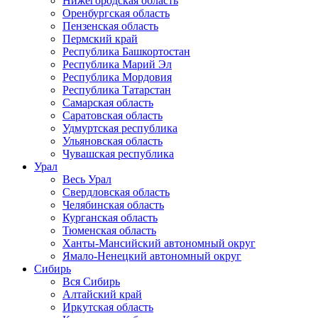
Нижегородская область
Оренбургская область
Пензенская область
Пермский край
Республика Башкортостан
Республика Марий Эл
Республика Мордовия
Республика Татарстан
Самарская область
Саратовская область
Удмуртская республика
Ульяновская область
Чувашская республика
Урал
Весь Урал
Свердловская область
Челябинская область
Курганская область
Тюменская область
Ханты-Мансийский автономный округ
Ямало-Ненецкий автономный округ
Сибирь
Вся Сибирь
Алтайский край
Иркутская область