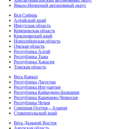
Ханты-Мансийский автономный округ
Ямало-Ненецкий автономный округ
Вся Сибирь
Алтайский край
Иркутская область
Кемеровская область
Красноярский край
Новосибирская область
Омская область
Республика Алтай
Республика Тыва
Республика Хакасия
Томская область
Весь Кавказ
Республика Дагестан
Республика Ингушетия
Республика Кабардино-Балкария
Республика Карачаево-Черкесия
Республика Чечня
Северная Осетия – Алания
Ставропольский край
Весь Дальний Восток
Амурская область