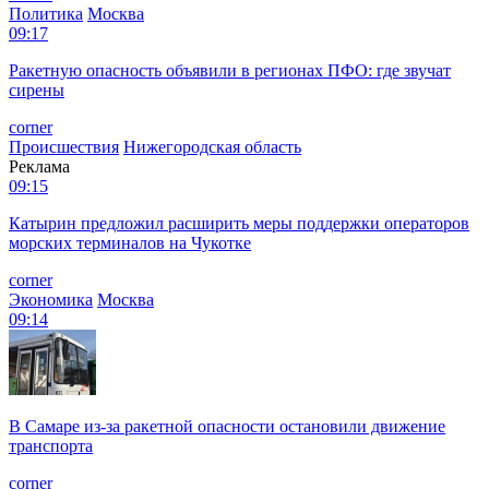
Политика
Москва
09:17
Ракетную опасность объявили в регионах ПФО: где звучат
сирены
corner
Происшествия
Нижегородская область
Реклама
09:15
Катырин предложил расширить меры поддержки операторов
морских терминалов на Чукотке
corner
Экономика
Москва
09:14
В Самаре из-за ракетной опасности остановили движение
транспорта
corner