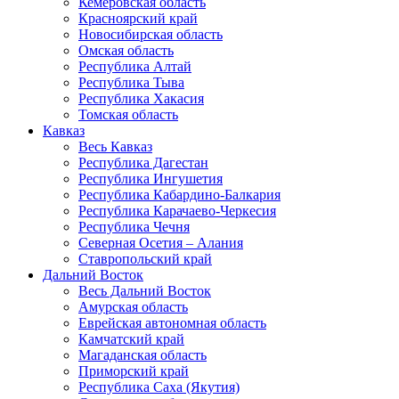
Кемеровская область
Красноярский край
Новосибирская область
Омская область
Республика Алтай
Республика Тыва
Республика Хакасия
Томская область
Кавказ
Весь Кавказ
Республика Дагестан
Республика Ингушетия
Республика Кабардино-Балкария
Республика Карачаево-Черкесия
Республика Чечня
Северная Осетия – Алания
Ставропольский край
Дальний Восток
Весь Дальний Восток
Амурская область
Еврейская автономная область
Камчатский край
Магаданская область
Приморский край
Республика Саха (Якутия)