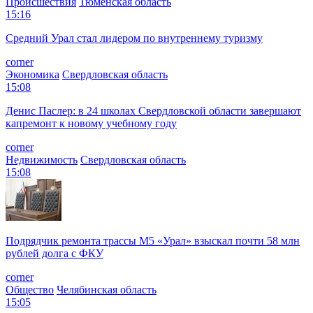
Происшествия
Тюменская область
15:16
Средний Урал стал лидером по внутреннему туризму
corner
Экономика
Свердловская область
15:08
Денис Паслер: в 24 школах Свердловской области завершают
капремонт к новому учебному году
corner
Недвижимость
Свердловская область
15:08
Подрядчик ремонта трассы М5 «Урал» взыскал почти 58 млн
рублей долга с ФКУ
corner
Общество
Челябинская область
15:05