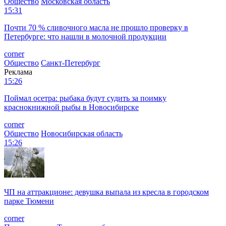
Общество
Московская область
15:31
Почти 70 % сливочного масла не прошло проверку в
Петербурге: что нашли в молочной продукции
corner
Общество
Санкт-Петербург
Реклама
15:26
Поймал осетра: рыбака будут судить за поимку
краснокнижной рыбы в Новосибирске
corner
Общество
Новосибирская область
15:26
ЧП на аттракционе: девушка выпала из кресла в городском
парке Тюмени
corner