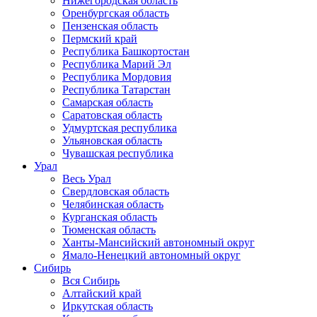
Нижегородская область
Оренбургская область
Пензенская область
Пермский край
Республика Башкортостан
Республика Марий Эл
Республика Мордовия
Республика Татарстан
Самарская область
Саратовская область
Удмуртская республика
Ульяновская область
Чувашская республика
Урал
Весь Урал
Свердловская область
Челябинская область
Курганская область
Тюменская область
Ханты-Мансийский автономный округ
Ямало-Ненецкий автономный округ
Сибирь
Вся Сибирь
Алтайский край
Иркутская область