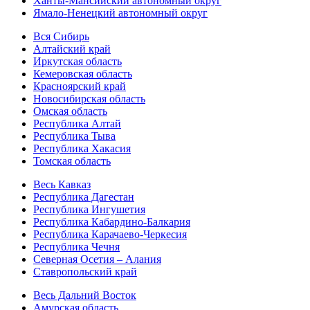
Ханты-Мансийский автономный округ
Ямало-Ненецкий автономный округ
Вся Сибирь
Алтайский край
Иркутская область
Кемеровская область
Красноярский край
Новосибирская область
Омская область
Республика Алтай
Республика Тыва
Республика Хакасия
Томская область
Весь Кавказ
Республика Дагестан
Республика Ингушетия
Республика Кабардино-Балкария
Республика Карачаево-Черкесия
Республика Чечня
Северная Осетия – Алания
Ставропольский край
Весь Дальний Восток
Амурская область