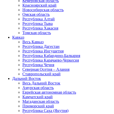
Кемеровская область
Красноярский край
Новосибирская область
Омская область
Республика Алтай
Республика Тыва
Республика Хакасия
Томская область
Кавказ
Весь Кавказ
Республика Дагестан
Республика Ингушетия
Республика Кабардино-Балкария
Республика Карачаево-Черкесия
Республика Чечня
Северная Осетия – Алания
Ставропольский край
Дальний Восток
Весь Дальний Восток
Амурская область
Еврейская автономная область
Камчатский край
Магаданская область
Приморский край
Республика Саха (Якутия)