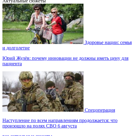
Актуальные сюжеты
Здоровье нации: семья
и долголетие
Юрий Жулёв: почему инновации не должны иметь цену для
пациента
Спецоперация
Наступление по всем направлениям продолжается: что
произошло на полях СВО 6 августа