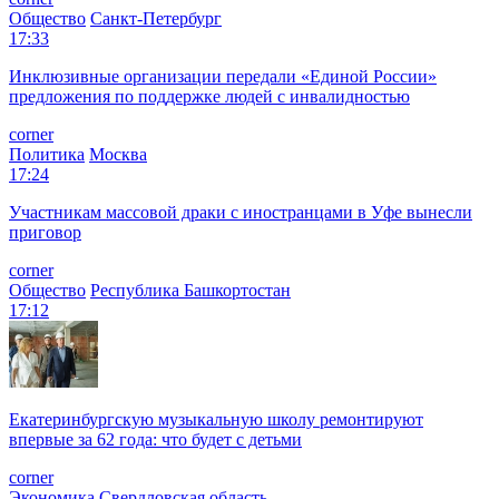
Общество
Санкт-Петербург
17:33
Инклюзивные организации передали «Единой России»
предложения по поддержке людей с инвалидностью
corner
Политика
Москва
17:24
Участникам массовой драки с иностранцами в Уфе вынесли
приговор
corner
Общество
Республика Башкортостан
17:12
Екатеринбургскую музыкальную школу ремонтируют
впервые за 62 года: что будет с детьми
corner
Экономика
Свердловская область