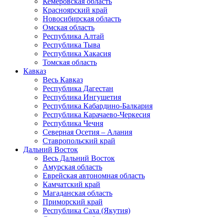
Кемеровская область
Красноярский край
Новосибирская область
Омская область
Республика Алтай
Республика Тыва
Республика Хакасия
Томская область
Кавказ
Весь Кавказ
Республика Дагестан
Республика Ингушетия
Республика Кабардино-Балкария
Республика Карачаево-Черкесия
Республика Чечня
Северная Осетия – Алания
Ставропольский край
Дальний Восток
Весь Дальний Восток
Амурская область
Еврейская автономная область
Камчатский край
Магаданская область
Приморский край
Республика Саха (Якутия)