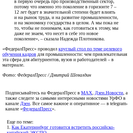
в первую очередь про производственный сектор,
потому что именно это поколение в горизонте 7 –
12 лет будет в значительной степени будет влиять
и на рынок труда, и на развитие промышленности,
и на экономику государства в целом. А мы пока не
то, чтобы не понимаем, как готовиться к этому, мы
даже не знаем, что несет в себе это новое
поколение», – сказала Надежда Плотникова.
«ФедералПресс» проводил
круглый стол по теме целевого
обучения кадров
для промышленности: чем привлекательная
эта сфера для абитуриентов, вузов и работодателей – в
материале.
Фото: ФедералПресс / Дмитрий Шевалдин
Подписывайтесь на ФедералПресс в
МАХ
,
Дзен.Новости
, а
также следите за самыми интересными новостями УрФО в
канале
Дзен
. Все самое важное и оперативное — в telegram-
канале «
ФедералПресс
».
Еще по теме:
1.
Как Екатеринбург готовится встретить российско-
китайский ЭКСПО