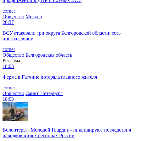
продвижении в ДНР и потерях ВСУ
corner
Общество
Москва
20:37
ВСУ атаковали три округа Белгородской области: есть
пострадавшие
corner
Общество
Белгородская область
Реклама
18:03
Ферма в Гатчине потеряла главного жителя
corner
Общество
Санкт-Петербург
18:03
Волонтеры «Молодой Гвардии» ликвидируют последствия
паводков в трех регионах России