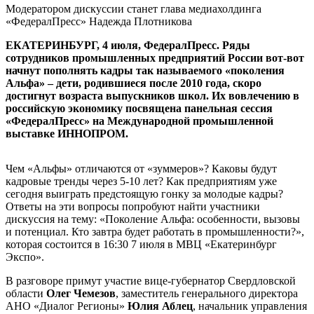
Модератором дискуссии станет глава медиахолдинга
«ФедералПресс» Надежда Плотникова
ЕКАТЕРИНБУРГ, 4 июля, ФедералПресс. Ряды
сотрудников промышленных предприятий России вот-вот
начнут пополнять кадры так называемого «поколения
Альфа» – дети, родившиеся после 2010 года, скоро
достигнут возраста выпускников школ. Их вовлечению в
российскую экономику посвящена панельная сессия
«ФедералПресс» на Международной промышленной
выставке ИННОПРОМ.
Чем «Альфы» отличаются от «зуммеров»? Каковы будут
кадровые тренды через 5-10 лет? Как предприятиям уже
сегодня выиграть предстоящую гонку за молодые кадры?
Ответы на эти вопросы попробуют найти участники
дискуссия на тему: «Поколение Альфа: особенности, вызовы
и потенциал. Кто завтра будет работать в промышленности?»,
которая состоится в 16:30 7 июля в МВЦ «Екатеринбург
Экспо».
В разговоре примут участие вице-губернатор Свердловской
области
Олег Чемезов
, заместитель генерального директора
АНО «Диалог Регионы»
Юлия Аблец
, начальник управления