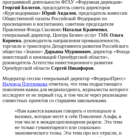
программной деятельности ФГАУ «Форумная дирекция»
Георгий Болотов
, председатель совета директоров
«Кургандормаша»
Юрий Авдалов
, председатель комиссии
Общественной палаты Российской Федерации по
просвещению и воспитанию, советник председателя
Правления Фонда Сколково
Наталья Кравченко
,
генеральный директор, Центра Бизнес-услуг ТМК
Ольга
Корнева
, руководитель направления промышленности,
торговли и транспорта Департамента развития Российского
общества «Знание»
Дарьяна Муринович
, директор «Фонда
инвестиций и инноваций Оренбургской области»,
руководитель Агентства инвестиционного развития
Оренбургской области
Сергей Никифоров
.
Модератор сессии генеральный директор «ФедералПресс»
Надежда Плотникова
отметила, что тема подрастающего
поколения важна для медиахолдинга, журналисты которого
исследуют ее не первый год, в том числе через реализацию
совместных проектов со старшими школьниками.
«Нам кажется важным говорить о потенциале и
вызовах, которые несет в себе Поколение Альфа, в
том числе в междисциплинарном разрезе. Эта тема
не только гуманитарного или социально-
экономического толка. Эта тема про все отрасли, и