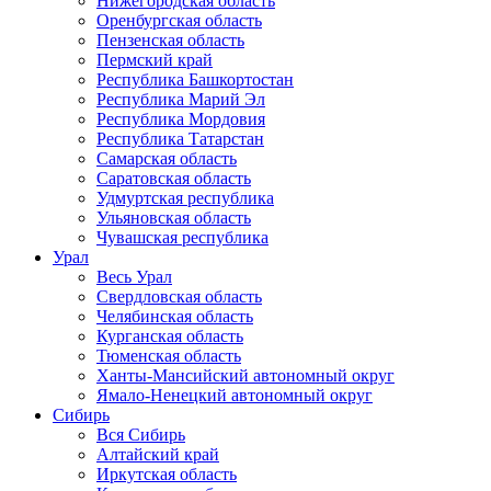
Нижегородская область
Оренбургская область
Пензенская область
Пермский край
Республика Башкортостан
Республика Марий Эл
Республика Мордовия
Республика Татарстан
Самарская область
Саратовская область
Удмуртская республика
Ульяновская область
Чувашская республика
Урал
Весь Урал
Свердловская область
Челябинская область
Курганская область
Тюменская область
Ханты-Мансийский автономный округ
Ямало-Ненецкий автономный округ
Сибирь
Вся Сибирь
Алтайский край
Иркутская область