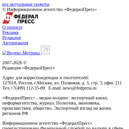
все актуальные сюжеты
© Информационное агентство «ФедералПресс»
О проекте
Реклама
Редакция
Авторизация
2007-2026 ©
Редакция «
ФедералПресс
»
Адрес для корреспонденции и посетителей:
127018
, Россия, г.
Москва
,
ул. Полковая, д. 3, стр. 3
, офис 211
Тел.
+7(499) 112-35-89
E-mail:
news@fedpress.ru
«ФедералПресс» - медиа-холдинг: экспертный канал,
информагентства, журнал. Политика, экономика,
происшествия, общество. Экспертный взгляд на жизнь
регионов РФ
Информационное агентство «ФедералПресс»
(зарегистрировано Федеральной службой по надзору в сфере