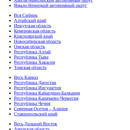
Ханты-Мансийский автономный округ
Ямало-Ненецкий автономный округ
Вся Сибирь
Алтайский край
Иркутская область
Кемеровская область
Красноярский край
Новосибирская область
Омская область
Республика Алтай
Республика Тыва
Республика Хакасия
Томская область
Весь Кавказ
Республика Дагестан
Республика Ингушетия
Республика Кабардино-Балкария
Республика Карачаево-Черкесия
Республика Чечня
Северная Осетия – Алания
Ставропольский край
Весь Дальний Восток
Амурская область