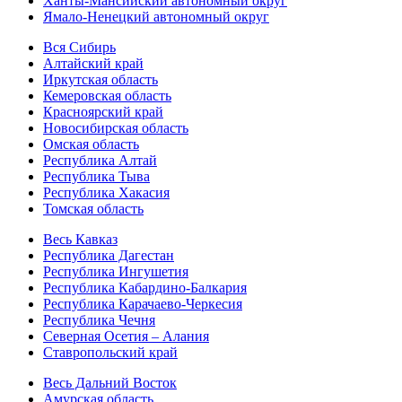
Ханты-Мансийский автономный округ
Ямало-Ненецкий автономный округ
Вся Сибирь
Алтайский край
Иркутская область
Кемеровская область
Красноярский край
Новосибирская область
Омская область
Республика Алтай
Республика Тыва
Республика Хакасия
Томская область
Весь Кавказ
Республика Дагестан
Республика Ингушетия
Республика Кабардино-Балкария
Республика Карачаево-Черкесия
Республика Чечня
Северная Осетия – Алания
Ставропольский край
Весь Дальний Восток
Амурская область