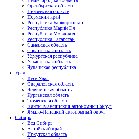
Нижегородская область
Оренбургская область
Пензенская область
Пермский край
Республика Башкортостан
Республика Марий Эл
Республика Мордовия
Республика Татарстан
Самарская область
Саратовская область
Удмуртская республика
Ульяновская область
Чувашская республика
Урал
Весь Урал
Свердловская область
Челябинская область
Курганская область
Тюменская область
Ханты-Мансийский автономный округ
Ямало-Ненецкий автономный округ
Сибирь
Вся Сибирь
Алтайский край
Иркутская область