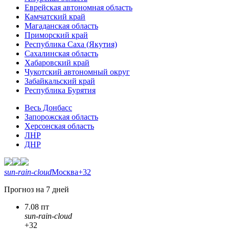
Еврейская автономная область
Камчатский край
Магаданская область
Приморский край
Республика Саха (Якутия)
Сахалинская область
Хабаровский край
Чукотский автономный округ
Забайкальский край
Республика Бурятия
Весь Донбасс
Запорожская область
Херсонская область
ЛНР
ДНР
sun-rain-cloud
Москва
+32
Прогноз на 7 дней
7.08 пт
sun-rain-cloud
+32