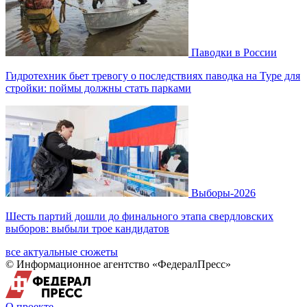
Паводки в России
Гидротехник бьет тревогу о последствиях паводка на Туре для
стройки: поймы должны стать парками
Выборы-2026
Шесть партий дошли до финального этапа свердловских
выборов: выбыли трое кандидатов
все актуальные сюжеты
© Информационное агентство «ФедералПресс»
О проекте