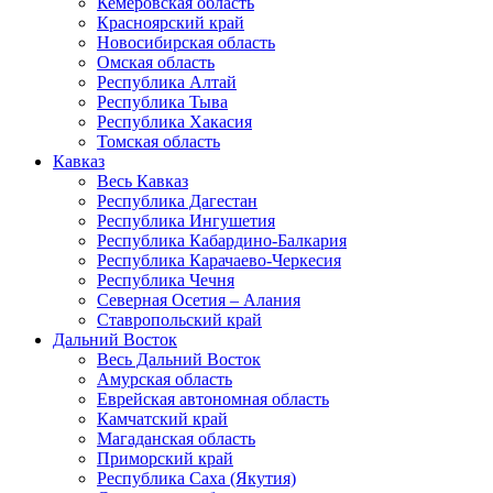
Кемеровская область
Красноярский край
Новосибирская область
Омская область
Республика Алтай
Республика Тыва
Республика Хакасия
Томская область
Кавказ
Весь Кавказ
Республика Дагестан
Республика Ингушетия
Республика Кабардино-Балкария
Республика Карачаево-Черкесия
Республика Чечня
Северная Осетия – Алания
Ставропольский край
Дальний Восток
Весь Дальний Восток
Амурская область
Еврейская автономная область
Камчатский край
Магаданская область
Приморский край
Республика Саха (Якутия)