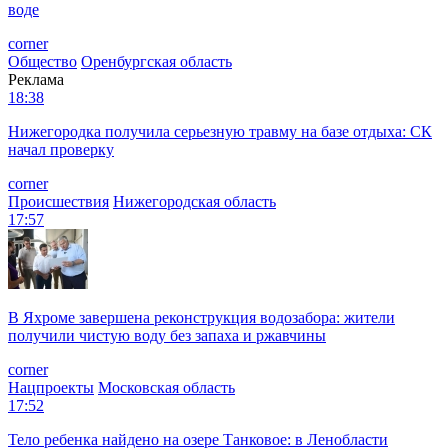
воде
corner
Общество
Оренбургская область
Реклама
18:38
Нижегородка получила серьезную травму на базе отдыха: СК
начал проверку
corner
Происшествия
Нижегородская область
17:57
В Яхроме завершена реконструкция водозабора: жители
получили чистую воду без запаха и ржавчины
corner
Нацпроекты
Московская область
17:52
Тело ребенка найдено на озере Танковое: в Ленобласти