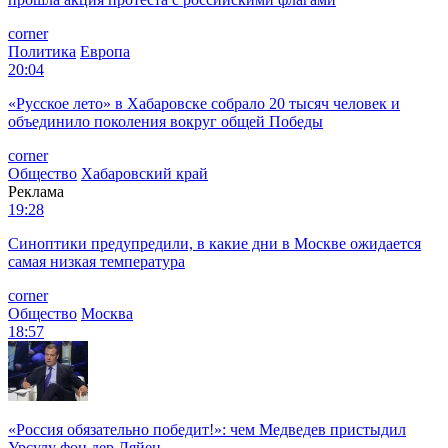
corner
Политика
Европа
20:04
«Русское лето» в Хабаровске собрало 20 тысяч человек и
объединило поколения вокруг общей Победы
corner
Общество
Хабаровский край
Реклама
19:28
Синоптики предупредили, в какие дни в Москве ожидается
самая низкая температура
corner
Общество
Москва
18:57
«Россия обязательно победит!»: чем Медведев пристыдил
Урсулу фон дер Ляйен