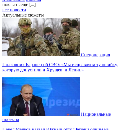
показать еще [...]
все новости
Актуальные сюжеты
Спецоперация
Полковник Баранец об СВО: «Мы исправляем ту ошибку,
которую допустили и Хрущев, и Ленин»
Национальные
проекты
Павел Малков назвал Южный обход Рязани одним из