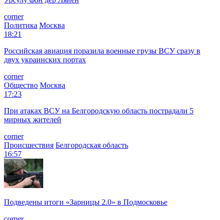
corner
Политика
Москва
18:21
Российская авиация поразила военные грузы ВСУ сразу в
двух украинских портах
corner
Общество
Москва
17:23
При атаках ВСУ на Белгородскую область пострадали 5
мирных жителей
corner
Происшествия
Белгородская область
16:57
Подведены итоги «Зарницы 2.0» в Подмосковье
corner