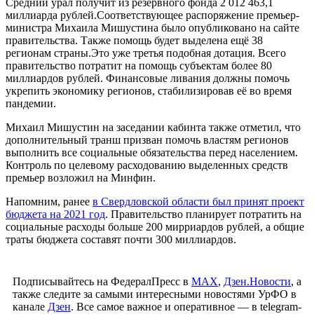
Средний урал получит из резервного фонда 2 012 463,1
миллиарда рублей.Соответствующее распоряжение премьер-
министра Михаила Мишустина было опубликовано на сайте
правительства. Также помощь будет выделена ещё 38
регионам страны.Это уже третья подобная дотация. Всего
правительство потратит на помощь субъектам более 80
миллиардов рублей. Финансовые ливания должны помочь
укрепить экономику регионов, стабилизировав её во время
пандемии.
Михаил Мишустин на заседании кабинта также отметил, что
дополнительный транш призван помочь властям регионов
выполнить все социальные обязательства перед населением.
Контроль по целевому расходованию выделенных средств
премьер возложил на Минфин.
Напомним, ранее
в Свердловской области был принят проект
бюджета на 2021 год
. Правительство планирует потратить на
социальные расходы больше 200 мирриардов рублей, а общие
траты бюджета составят почти 300 миллиардов.
Подписывайтесь на ФедералПресс в
МАХ
,
Дзен.Новости
, а
также следите за самыми интересными новостями УрФО в
канале
Дзен
. Все самое важное и оперативное — в telegram-