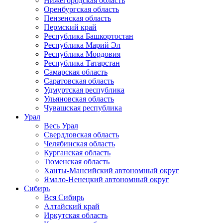
Нижегородская область
Оренбургская область
Пензенская область
Пермский край
Республика Башкортостан
Республика Марий Эл
Республика Мордовия
Республика Татарстан
Самарская область
Саратовская область
Удмуртская республика
Ульяновская область
Чувашская республика
Урал
Весь Урал
Свердловская область
Челябинская область
Курганская область
Тюменская область
Ханты-Мансийский автономный округ
Ямало-Ненецкий автономный округ
Сибирь
Вся Сибирь
Алтайский край
Иркутская область