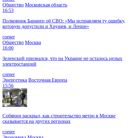
Общество
Московская область
16:53
Полковник Баранец об СВО: «Мы исправляем ту ошибку,
которую допустили и Хрущев, и Ленин»
corner
Общество
Москва
16:00
Зеленский признался, что на Украине не осталось целых
электростанций
corner
Энергетика
Восточная Европа
15:56
Собянин раскрыл, как строительство метро в Москве
сказывается на других регионах
corner
Экономика
Москва