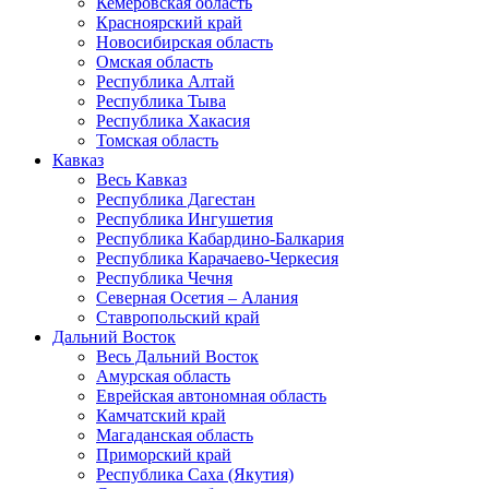
Кемеровская область
Красноярский край
Новосибирская область
Омская область
Республика Алтай
Республика Тыва
Республика Хакасия
Томская область
Кавказ
Весь Кавказ
Республика Дагестан
Республика Ингушетия
Республика Кабардино-Балкария
Республика Карачаево-Черкесия
Республика Чечня
Северная Осетия – Алания
Ставропольский край
Дальний Восток
Весь Дальний Восток
Амурская область
Еврейская автономная область
Камчатский край
Магаданская область
Приморский край
Республика Саха (Якутия)