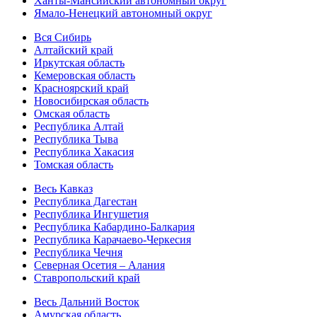
Ханты-Мансийский автономный округ
Ямало-Ненецкий автономный округ
Вся Сибирь
Алтайский край
Иркутская область
Кемеровская область
Красноярский край
Новосибирская область
Омская область
Республика Алтай
Республика Тыва
Республика Хакасия
Томская область
Весь Кавказ
Республика Дагестан
Республика Ингушетия
Республика Кабардино-Балкария
Республика Карачаево-Черкесия
Республика Чечня
Северная Осетия – Алания
Ставропольский край
Весь Дальний Восток
Амурская область