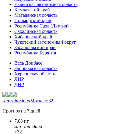
Еврейская автономная область
Камчатский край
Магаданская область
Приморский край
Республика Саха (Якутия)
Сахалинская область
Хабаровский край
Чукотский автономный округ
Забайкальский край
Республика Бурятия
Весь Донбасс
Запорожская область
Херсонская область
ЛНР
ДНР
sun-rain-cloud
Москва
+32
Прогноз на 7 дней
7.08 пт
sun-rain-cloud
+32