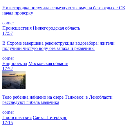
Нижегородка получила серьезную травму на базе отдыха: СК
начал проверку
corner
Происшествия
Нижегородская область
17:57
В Яхроме завершена реконструкция водозабора: жители
получили чистую воду без запаха и ржавчины
corner
Нацпроекты
Московская область
17:52
Тело ребенка найдено на озере Танковое: в Ленобласти
расследуют гибель мальчика
corner
Происшествия
Санкт-Петербург
17:15