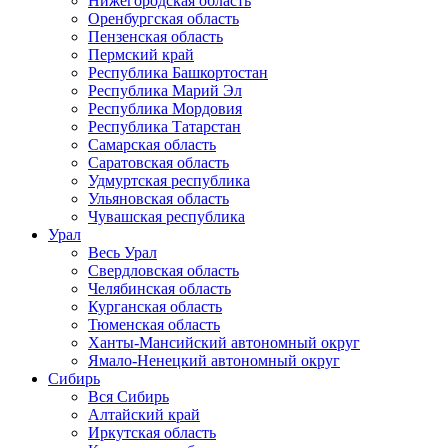
Нижегородская область
Оренбургская область
Пензенская область
Пермский край
Республика Башкортостан
Республика Марий Эл
Республика Мордовия
Республика Татарстан
Самарская область
Саратовская область
Удмуртская республика
Ульяновская область
Чувашская республика
Урал
Весь Урал
Свердловская область
Челябинская область
Курганская область
Тюменская область
Ханты-Мансийский автономный округ
Ямало-Ненецкий автономный округ
Сибирь
Вся Сибирь
Алтайский край
Иркутская область