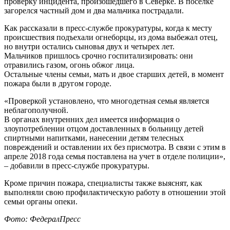
проверку инцидента, произошедшего в Северке. В поселке
загорелся частный дом и два мальчика пострадали.
Как рассказали в пресс-службе прокуратуры, когда к месту
происшествия подъехали огнеборцы, из дома выбежал отец,
но внутри остались сыновья двух и четырех лет.
Мальчиков пришлось срочно госпитализировать: они
отравились газом, огонь обжог лица.
Остальные члены семьи, мать и двое старших детей, в момент
пожара были в другом городе.
«Проверкой установлено, что многодетная семья является
неблагополучной.
В органах внутренних дел имеется информация о
злоупотреблении отцом доставленных в больницу детей
спиртными напитками, нанесении детям телесных
повреждений и оставлении их без присмотра. В связи с этим в
апреле 2018 года семья поставлена на учет в отделе полиции»,
– добавили в пресс-службе прокуратуры.
Кроме причин пожара, специалисты также выяснят, как
выполняли свою профилактическую работу в отношении этой
семьи органы опеки.
Фото: ФедералПресс