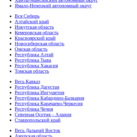
Ханты-Мансийский автономный округ
Ямало-Ненецкий автономный округ
Вся Сибирь
Алтайский край
Иркутская область
Кемеровская область
Красноярский край
Новосибирская область
Омская область
Республика Алтай
Республика Тыва
Республика Хакасия
Томская область
Весь Кавказ
Республика Дагестан
Республика Ингушетия
Республика Кабардино-Балкария
Республика Карачаево-Черкесия
Республика Чечня
Северная Осетия – Алания
Ставропольский край
Весь Дальний Восток
Амурская область