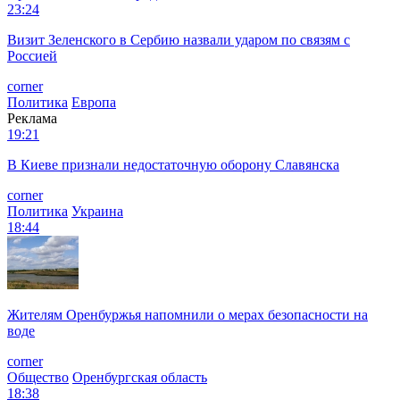
23:24
Визит Зеленского в Сербию назвали ударом по связям с
Россией
corner
Политика
Европа
Реклама
19:21
В Киеве признали недостаточную оборону Славянска
corner
Политика
Украина
18:44
Жителям Оренбуржья напомнили о мерах безопасности на
воде
corner
Общество
Оренбургская область
18:38