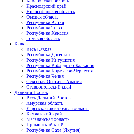
Кемеровская область
Красноярский край
Новосибирская область
Омская область
Республика Алтай
Республика Тыва
Республика Хакасия
Томская область
Кавказ
Весь Кавказ
Республика Дагестан
Республика Ингушетия
Республика Кабардино-Балкария
Республика Карачаево-Черкесия
Республика Чечня
Северная Осетия – Алания
Ставропольский край
Дальний Восток
Весь Дальний Восток
Амурская область
Еврейская автономная область
Камчатский край
Магаданская область
Приморский край
Республика Саха (Якутия)