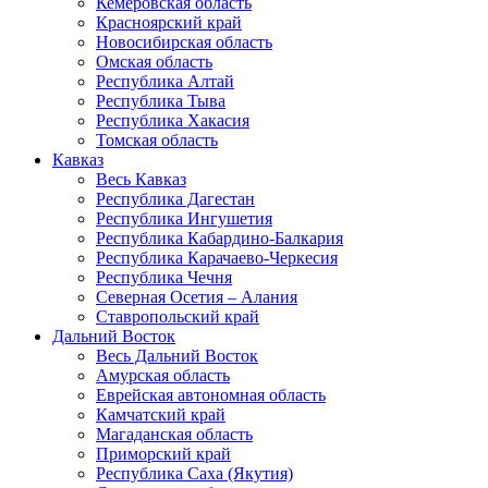
Кемеровская область
Красноярский край
Новосибирская область
Омская область
Республика Алтай
Республика Тыва
Республика Хакасия
Томская область
Кавказ
Весь Кавказ
Республика Дагестан
Республика Ингушетия
Республика Кабардино-Балкария
Республика Карачаево-Черкесия
Республика Чечня
Северная Осетия – Алания
Ставропольский край
Дальний Восток
Весь Дальний Восток
Амурская область
Еврейская автономная область
Камчатский край
Магаданская область
Приморский край
Республика Саха (Якутия)