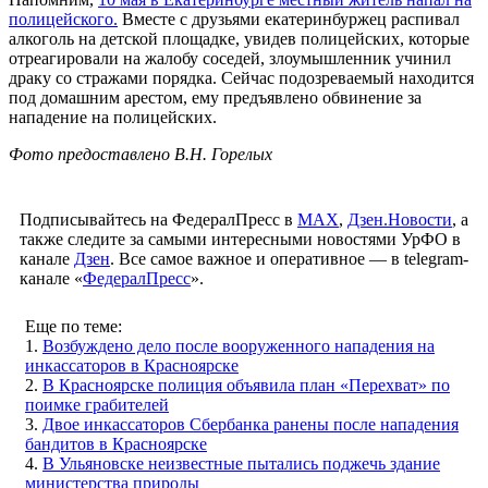
полицейского.
Вместе с друзьями екатеринбуржец распивал
алкоголь на детской площадке, увидев полицейских, которые
отреагировали на жалобу соседей, злоумышленник учинил
драку со стражами порядка. Сейчас подозреваемый находится
под домашним арестом, ему предъявлено обвинение за
нападение на полицейских.
Фото предоставлено В.Н. Горелых
Подписывайтесь на ФедералПресс в
МАХ
,
Дзен.Новости
, а
также следите за самыми интересными новостями УрФО в
канале
Дзен
. Все самое важное и оперативное — в telegram-
канале «
ФедералПресс
».
Еще по теме:
1.
Возбуждено дело после вооруженного нападения на
инкассаторов в Красноярске
2.
В Красноярске полиция объявила план «Перехват» по
поимке грабителей
3.
Двое инкассаторов Сбербанка ранены после нападения
бандитов в Красноярске
4.
В Ульяновске неизвестные пытались поджечь здание
министерства природы