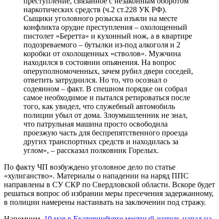
преступление, связанное с незаконным оборотом
наркотических средств (ч.2 ст.228 УК РФ).
Сыщики уголовного розыска изъяли на месте
конфликта орудие преступления – охолощенный
пистолет «Беретта» и кухонный нож, а в квартире
подозреваемого – бутылки из-под алкоголя и 2
коробки от охолощенных «стволов». Мужчина
находился в состоянии опьянения. На вопрос
оперуполномоченных, зачем рубил двери соседей,
ответить затруднился. Но то, что осознал о
содеянном – факт. В спешном порядке он собрал
самое необходимое и пытался ретироваться после
того, как увидел, что служебный автомобиль
полиции убыл от дома. Злоумышленник не знал,
что патрульная машина просто освободила
проезжую часть для беспрепятственного проезда
других транспортных средств и находилась за
углом», – рассказал полковник Горелых.
По факту ЧП возбуждено уголовное дело по статье
«хулиганство». Материалы о нападении на наряд ППС
направлены в СУ СКР по Свердловской области. Вскоре будет
решаться вопрос об избрании меры пресечения задержанному,
в полиции намерены настаивать на заключении под стражу.
Напомним,
10 мая в Екатеринбурге местный житель напал на