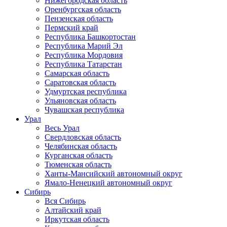
Нижегородская область
Оренбургская область
Пензенская область
Пермский край
Республика Башкортостан
Республика Марий Эл
Республика Мордовия
Республика Татарстан
Самарская область
Саратовская область
Удмуртская республика
Ульяновская область
Чувашская республика
Урал
Весь Урал
Свердловская область
Челябинская область
Курганская область
Тюменская область
Ханты-Мансийский автономный округ
Ямало-Ненецкий автономный округ
Сибирь
Вся Сибирь
Алтайский край
Иркутская область