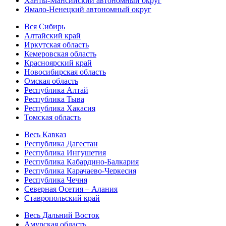
Ханты-Мансийский автономный округ
Ямало-Ненецкий автономный округ
Вся Сибирь
Алтайский край
Иркутская область
Кемеровская область
Красноярский край
Новосибирская область
Омская область
Республика Алтай
Республика Тыва
Республика Хакасия
Томская область
Весь Кавказ
Республика Дагестан
Республика Ингушетия
Республика Кабардино-Балкария
Республика Карачаево-Черкесия
Республика Чечня
Северная Осетия – Алания
Ставропольский край
Весь Дальний Восток
Амурская область