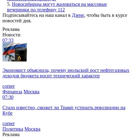
5.
Новосибирцы могут жаловаться на массовые
вечеринки по телефону 112
Подписывайтесь на наш канал в
Дзене
, чтобы быть в курсе
новостей дня.
Реклама
Новости
07:33
Экономист объяснила, почему июльский рост нефтегазовых
доходов бюджета носит технический характер
corner
Финансы
Москва
07:30
Стало известно, сможет ли Трамп устроить революцию на
Кубе
corner
Политика
Москва
Реклама