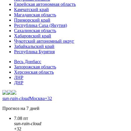
Еврейская автономная область
Камчатский край
Магаданская область
Приморский край
Республика Саха (Якутия)
Сахалинская область
Хабаровский край
Чукотский автономный округ
Забайкальский край
Республика Бурятия
Весь Донбасс
Запорожская область
Херсонская область
ЛНР
ДНР
sun-rain-cloud
Москва
+32
Прогноз на 7 дней
7.08 пт
sun-rain-cloud
+32