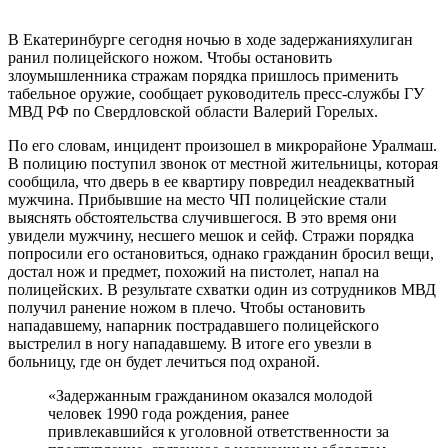
В Екатеринбурге сегодня ночью в ходе задержанияхулиган
ранил полицейского ножом. Чтобы остановить
злоумышленника стражам порядка пришлось применить
табельное оружие, сообщает руководитель пресс-службы ГУ
МВД РФ по Свердловской области Валерий Горелых.
По его словам, инцидент произошел в микрорайоне Уралмаш.
В полицию поступил звонок от местной жительницы, которая
сообщила, что дверь в ее квартиру повредил неадекватный
мужчина. Прибывшие на место ЧП полицейские стали
выяснять обстоятельства случившегося. В это время они
увидели мужчину, несшего мешок и сейф. Стражи порядка
попросили его остановиться, однако гражданин бросил вещи,
достал нож и предмет, похожий на пистолет, напал на
полицейских. В результате схватки один из сотрудников МВД
получил ранение ножом в плечо. Чтобы остановить
нападавшему, напарник пострадавшего полицейского
выстрелил в ногу нападавшему. В итоге его увезли в
больницу, где он будет лечиться под охраной.
«Задержанным гражданином оказался молодой
человек 1990 года рождения, ранее
привлекавшийся к уголовной ответственности за