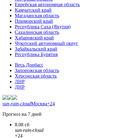
Еврейская автономная область
Камчатский край
Магаданская область
Приморский край
Республика Саха (Якутия)
Сахалинская область
Хабаровский край
Чукотский автономный округ
Забайкальский край
Республика Бурятия
Весь Донбасс
Запорожская область
Херсонская область
ЛНР
ДНР
sun-rain-cloud
Москва
+24
Прогноз на 7 дней
8.08 сб
sun-rain-cloud
+24