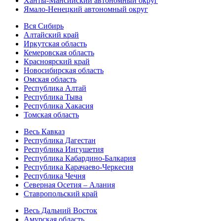
Ханты-Мансийский автономный округ
Ямало-Ненецкий автономный округ
Вся Сибирь
Алтайский край
Иркутская область
Кемеровская область
Красноярский край
Новосибирская область
Омская область
Республика Алтай
Республика Тыва
Республика Хакасия
Томская область
Весь Кавказ
Республика Дагестан
Республика Ингушетия
Республика Кабардино-Балкария
Республика Карачаево-Черкесия
Республика Чечня
Северная Осетия – Алания
Ставропольский край
Весь Дальний Восток
Амурская область