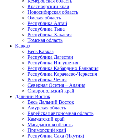
Кемеровская область
Красноярский край
Новосибирская область
Омская область
Республика Алтай
Республика Тыва
Республика Хакасия
Томская область
Кавказ
Весь Кавказ
Республика Дагестан
Республика Ингушетия
Республика Кабардино-Балкария
Республика Карачаево-Черкесия
Республика Чечня
Северная Осетия – Алания
Ставропольский край
Дальний Восток
Весь Дальний Восток
Амурская область
Еврейская автономная область
Камчатский край
Магаданская область
Приморский край
Республика Саха (Якутия)