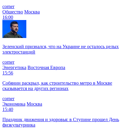
corner
Общество
Москва
16:00
Зеленский признался, что на Украине не осталось целых
электростанций
corner
Энергетика
Восточная Европа
15:56
Собянин раскрыл, как строительство метро в Москве
сказывается на других регионах
corner
Экономика
Москва
15:40
Праздник движения и здоровья: в Ступине прошел День
физкультурника