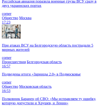
Российская авиация поразила военные грузы ВСУ сразу в
двух украинских портах
corner
Общество
Москва
17:23
При атаках ВСУ на Белгородскую область пострадали 5
мирных жителей
corner
Происшествия
Белгородская область
16:57
Подведены итоги «Зарницы 2.0» в Подмосковье
corner
Общество
Московская область
16:53
Полковник Баранец об СВО: «Мы исправляем ту ошибку,
которую допустили и Хрущев, и Ленин»