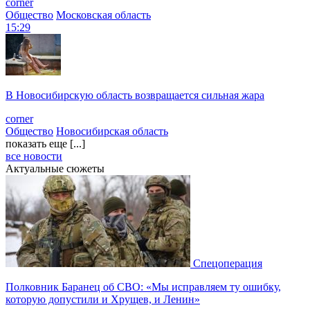
corner
Общество
Московская область
15:29
В Новосибирскую область возвращается сильная жара
corner
Общество
Новосибирская область
показать еще [...]
все новости
Актуальные сюжеты
Спецоперация
Полковник Баранец об СВО: «Мы исправляем ту ошибку,
которую допустили и Хрущев, и Ленин»