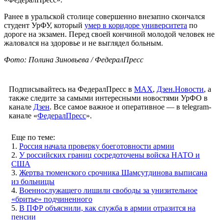
Ранее в уральской столице совершенно внезапно скончался
студент УрФУ, который
умер в коридоре университета
по
дороге на экзамен. Перед своей кончиной молодой человек не
жаловался на здоровье и не выглядел больным.
Фото: Полина Зиновьева / ФедералПресс
Подписывайтесь на ФедералПресс в
МАХ
,
Дзен.Новости
, а
также следите за самыми интересными новостями УрФО в
канале
Дзен
. Все самое важное и оперативное — в telegram-
канале «
ФедералПресс
».
Еще по теме:
1.
Россия начала проверку боеготовности армии
2.
У российских границ сосредоточены войска НАТО и
США
3.
Жертва тюменского срочника Шамсутдинова выписана
из больницы
4.
Военнослужащего лишили свободы за унизительное
«бритье» подчиненного
5.
В ПФР объяснили, как служба в армии отразится на
пенсии