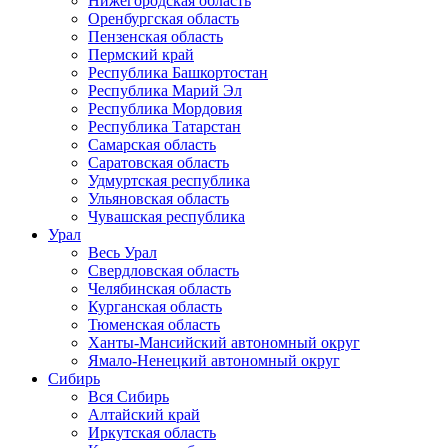
Нижегородская область
Оренбургская область
Пензенская область
Пермский край
Республика Башкортостан
Республика Марий Эл
Республика Мордовия
Республика Татарстан
Самарская область
Саратовская область
Удмуртская республика
Ульяновская область
Чувашская республика
Урал
Весь Урал
Свердловская область
Челябинская область
Курганская область
Тюменская область
Ханты-Мансийский автономный округ
Ямало-Ненецкий автономный округ
Сибирь
Вся Сибирь
Алтайский край
Иркутская область