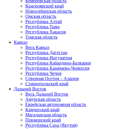
Кемеровская область
Красноярский край
Новосибирская область
Омская область
Республика Алтай
Республика Тыва
Республика Хакасия
Томская область
Кавказ
Весь Кавказ
Республика Дагестан
Республика Ингушетия
Республика Кабардино-Балкария
Республика Карачаево-Черкесия
Республика Чечня
Северная Осетия – Алания
Ставропольский край
Дальний Восток
Весь Дальний Восток
Амурская область
Еврейская автономная область
Камчатский край
Магаданская область
Приморский край
Республика Саха (Якутия)