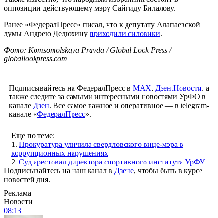
оппозиции действующему мэру Сайгиду Билалову.
Ранее «ФедералПресс» писал, что к депутату Алапаевской
думы Андрею Дедюхину
приходили силовики
.
Фото: Komsomolskaya Pravda / Global Look Press /
globallookpress.com
Подписывайтесь на ФедералПресс в
МАХ
,
Дзен.Новости
, а
также следите за самыми интересными новостями УрФО в
канале
Дзен
. Все самое важное и оперативное — в telegram-
канале «
ФедералПресс
».
Еще по теме:
1.
Прокуратура уличила свердловского вице-мэра в
коррупционных нарушениях
2.
Суд арестовал директора спортивного института УрФУ
Подписывайтесь на наш канал в
Дзене
, чтобы быть в курсе
новостей дня.
Реклама
Новости
08:13