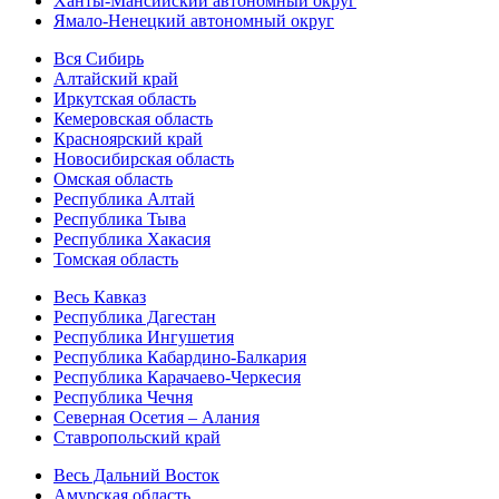
Ханты-Мансийский автономный округ
Ямало-Ненецкий автономный округ
Вся Сибирь
Алтайский край
Иркутская область
Кемеровская область
Красноярский край
Новосибирская область
Омская область
Республика Алтай
Республика Тыва
Республика Хакасия
Томская область
Весь Кавказ
Республика Дагестан
Республика Ингушетия
Республика Кабардино-Балкария
Республика Карачаево-Черкесия
Республика Чечня
Северная Осетия – Алания
Ставропольский край
Весь Дальний Восток
Амурская область