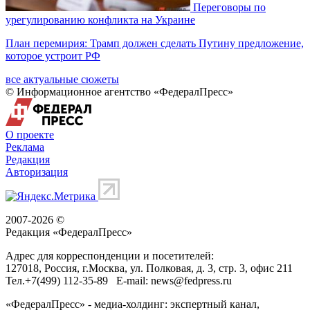
Переговоры по
урегулированию конфликта на Украине
План перемирия: Трамп должен сделать Путину предложение,
которое устроит РФ
все актуальные сюжеты
© Информационное агентство «ФедералПресс»
О проекте
Реклама
Редакция
Авторизация
2007-2026 ©
Редакция «
ФедералПресс
»
Адрес для корреспонденции и посетителей:
127018
, Россия, г.
Москва
,
ул. Полковая, д. 3, стр. 3
, офис 211
Тел.
+7(499) 112-35-89
E-mail:
news@fedpress.ru
«ФедералПресс» - медиа-холдинг: экспертный канал,