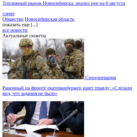
Топливный рынок Новосибирска: анализ цен на 6 августа
corner
Общество
Новосибирская область
показать еще [...]
все новости
Актуальные сюжеты
Спецоперация
Раненный на фронте екатеринбуржец ищет правду: «Сделали
вид, что задания не было»