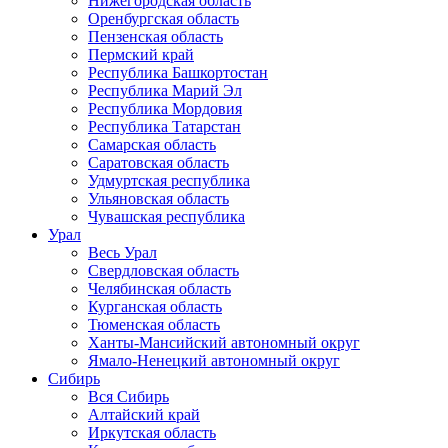
Нижегородская область
Оренбургская область
Пензенская область
Пермский край
Республика Башкортостан
Республика Марий Эл
Республика Мордовия
Республика Татарстан
Самарская область
Саратовская область
Удмуртская республика
Ульяновская область
Чувашская республика
Урал
Весь Урал
Свердловская область
Челябинская область
Курганская область
Тюменская область
Ханты-Мансийский автономный округ
Ямало-Ненецкий автономный округ
Сибирь
Вся Сибирь
Алтайский край
Иркутская область