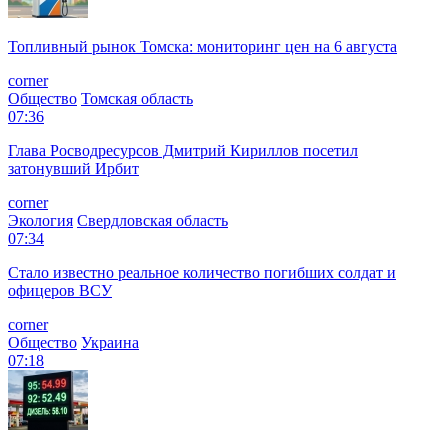
Топливный рынок Томска: мониторинг цен на 6 августа
corner
Общество
Томская область
07:36
Глава Росводресурсов Дмитрий Кириллов посетил
затонувший Ирбит
corner
Экология
Свердловская область
07:34
Стало известно реальное количество погибших солдат и
офицеров ВСУ
corner
Общество
Украина
07:18