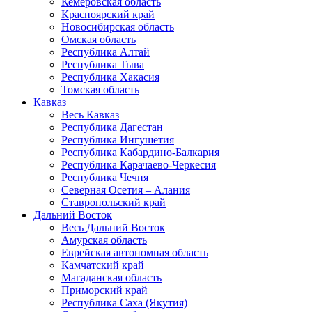
Кемеровская область
Красноярский край
Новосибирская область
Омская область
Республика Алтай
Республика Тыва
Республика Хакасия
Томская область
Кавказ
Весь Кавказ
Республика Дагестан
Республика Ингушетия
Республика Кабардино-Балкария
Республика Карачаево-Черкесия
Республика Чечня
Северная Осетия – Алания
Ставропольский край
Дальний Восток
Весь Дальний Восток
Амурская область
Еврейская автономная область
Камчатский край
Магаданская область
Приморский край
Республика Саха (Якутия)