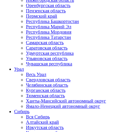
Нижегородская область
Оренбургская область
Пензенская область
Пермский край
Республика Башкортостан
Республика Марий Эл
Республика Мордовия
Республика Татарстан
Самарская область
Саратовская область
Удмуртская республика
Ульяновская область
Чувашская республика
Урал
Весь Урал
Свердловская область
Челябинская область
Курганская область
Тюменская область
Ханты-Мансийский автономный округ
Ямало-Ненецкий автономный округ
Сибирь
Вся Сибирь
Алтайский край
Иркутская область