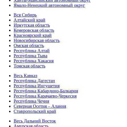
Ханты-Мансийский автономный округ
Ямало-Ненецкий автономный округ
Вся Сибирь
Алтайский край
Иркутская область
Кемеровская область
Красноярский край
Новосибирская область
Омская область
Республика Алтай
Республика Тыва
Республика Хакасия
Томская область
Весь Кавказ
Республика Дагестан
Республика Ингушетия
Республика Кабардино-Балкария
Республика Карачаево-Черкесия
Республика Чечня
Северная Осетия – Алания
Ставропольский край
Весь Дальний Восток
Амурская область