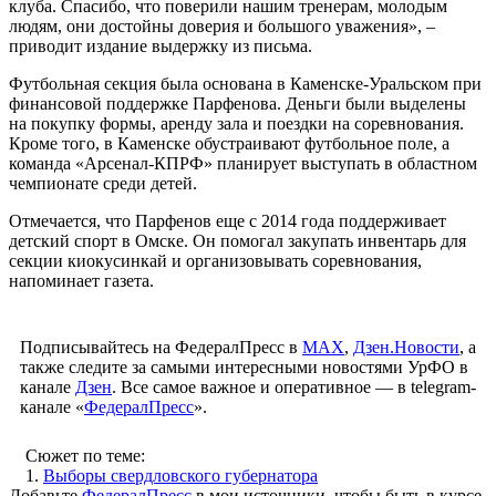
клуба. Спасибо, что поверили нашим тренерам, молодым
людям, они достойны доверия и большого уважения», –
приводит издание выдержку из письма.
Футбольная секция была основана в Каменске-Уральском при
финансовой поддержке Парфенова. Деньги были выделены
на покупку формы, аренду зала и поездки на соревнования.
Кроме того, в Каменске обустраивают футбольное поле, а
команда «Арсенал-КПРФ» планирует выступать в областном
чемпионате среди детей.
Отмечается, что Парфенов еще с 2014 года поддерживает
детский спорт в Омске. Он помогал закупать инвентарь для
секции киокусинкай и организовывать соревнования,
напоминает газета.
Подписывайтесь на ФедералПресс в
МАХ
,
Дзен.Новости
, а
также следите за самыми интересными новостями УрФО в
канале
Дзен
. Все самое важное и оперативное — в telegram-
канале «
ФедералПресс
».
Сюжет по теме:
1.
Выборы свердловского губернатора
Добавьте
ФедералПресс
в мои источники, чтобы быть в курсе