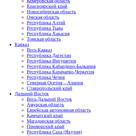
Кемеровская область
Красноярский край
Новосибирская область
Омская область
Республика Алтай
Республика Тыва
Республика Хакасия
Томская область
Кавказ
Весь Кавказ
Республика Дагестан
Республика Ингушетия
Республика Кабардино-Балкария
Республика Карачаево-Черкесия
Республика Чечня
Северная Осетия – Алания
Ставропольский край
Дальний Восток
Весь Дальний Восток
Амурская область
Еврейская автономная область
Камчатский край
Магаданская область
Приморский край
Республика Саха (Якутия)