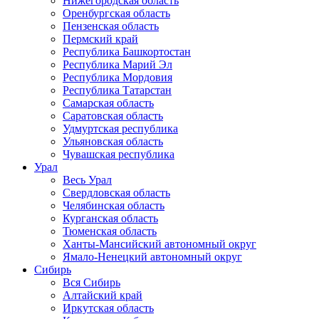
Нижегородская область
Оренбургская область
Пензенская область
Пермский край
Республика Башкортостан
Республика Марий Эл
Республика Мордовия
Республика Татарстан
Самарская область
Саратовская область
Удмуртская республика
Ульяновская область
Чувашская республика
Урал
Весь Урал
Свердловская область
Челябинская область
Курганская область
Тюменская область
Ханты-Мансийский автономный округ
Ямало-Ненецкий автономный округ
Сибирь
Вся Сибирь
Алтайский край
Иркутская область