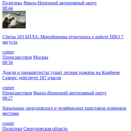
Политика
Ямало-Ненецкий автономный округ
08:44
Сбиты 203 БПЛА: Минобороны отчиталось о работе ПВО 7
августа
corner
Происшествия
Москва
08:36
Дожди и парашютисты тушат лесные пожары на Крайнем
Севере: действует 187 очагов
corner
Происшествия
Ямало-Ненецкий автономный округ
08:27
Начальниц свердловских и челябинских приставов поменяли
местами
corner
Политика
Свердловская область