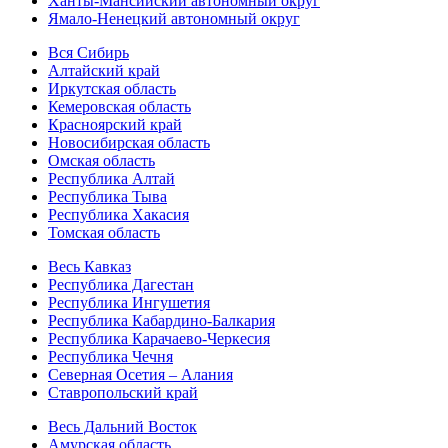
Ханты-Мансийский автономный округ
Ямало-Ненецкий автономный округ
Вся Сибирь
Алтайский край
Иркутская область
Кемеровская область
Красноярский край
Новосибирская область
Омская область
Республика Алтай
Республика Тыва
Республика Хакасия
Томская область
Весь Кавказ
Республика Дагестан
Республика Ингушетия
Республика Кабардино-Балкария
Республика Карачаево-Черкесия
Республика Чечня
Северная Осетия – Алания
Ставропольский край
Весь Дальний Восток
Амурская область