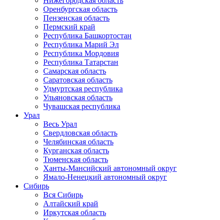
Нижегородская область
Оренбургская область
Пензенская область
Пермский край
Республика Башкортостан
Республика Марий Эл
Республика Мордовия
Республика Татарстан
Самарская область
Саратовская область
Удмуртская республика
Ульяновская область
Чувашская республика
Урал
Весь Урал
Свердловская область
Челябинская область
Курганская область
Тюменская область
Ханты-Мансийский автономный округ
Ямало-Ненецкий автономный округ
Сибирь
Вся Сибирь
Алтайский край
Иркутская область