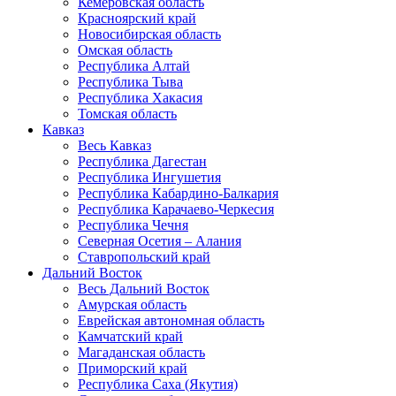
Кемеровская область
Красноярский край
Новосибирская область
Омская область
Республика Алтай
Республика Тыва
Республика Хакасия
Томская область
Кавказ
Весь Кавказ
Республика Дагестан
Республика Ингушетия
Республика Кабардино-Балкария
Республика Карачаево-Черкесия
Республика Чечня
Северная Осетия – Алания
Ставропольский край
Дальний Восток
Весь Дальний Восток
Амурская область
Еврейская автономная область
Камчатский край
Магаданская область
Приморский край
Республика Саха (Якутия)