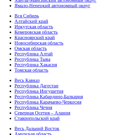
Ханты-Мансийский автономный округ
Ямало-Ненецкий автономный округ
Вся Сибирь
Алтайский край
Иркутская область
Кемеровская область
Красноярский край
Новосибирская область
Омская область
Республика Алтай
Республика Тыва
Республика Хакасия
Томская область
Весь Кавказ
Республика Дагестан
Республика Ингушетия
Республика Кабардино-Балкария
Республика Карачаево-Черкесия
Республика Чечня
Северная Осетия – Алания
Ставропольский край
Весь Дальний Восток
Амурская область