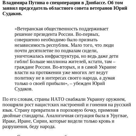
Владимира Путина о спецоперации в Донбассе. Об том
заявил председатель областного совета ветеранов Юрий
Судаков.
«Ветеранская общественность поддерживает
решение президента России. Во-первых,
совершенно необходимо было признать
независимость республик. Мало того, что люди
почти десятилетие по подвалам сидели,
уничтожалась инфраструктура, но ведь даже дети
гибли! Больше миллиона жителей, кстати, там –
граждане России. Во-вторых, и в самой Украине
власти на протяжении уже многих лет ведут
политику не в интересах своего народа, а думая
только о своей прибыли», – убежден Юрий
Судаков.
По его словам, страны НАТО снабжали Украину оружием,
поощряли рост нацистских настроений и гонения на русский
язык. Страну превратили в пороховую бочку, применяя
двойные стандарты. Аналогичная ситуация была в Уругвае,
Ираке, Иране, Сирии, которые видели только кровь и
разрушения, беду народа.