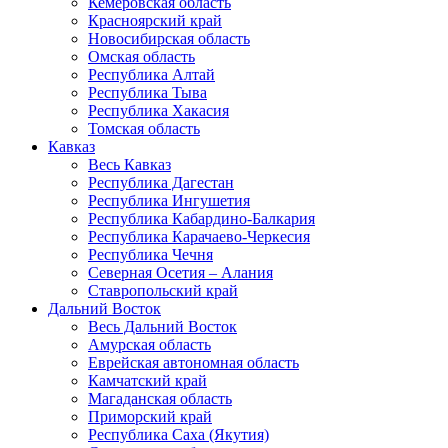
Кемеровская область
Красноярский край
Новосибирская область
Омская область
Республика Алтай
Республика Тыва
Республика Хакасия
Томская область
Кавказ
Весь Кавказ
Республика Дагестан
Республика Ингушетия
Республика Кабардино-Балкария
Республика Карачаево-Черкесия
Республика Чечня
Северная Осетия – Алания
Ставропольский край
Дальний Восток
Весь Дальний Восток
Амурская область
Еврейская автономная область
Камчатский край
Магаданская область
Приморский край
Республика Саха (Якутия)