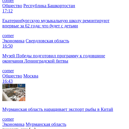
corner
Общество
Республика Башкортостан
17:12
Екатеринбургскую музыкальную школу ремонтируют
впервые за 62 года: что будет с детьми
corner
Экономика
Свердловская область
16:50
Музей Победы подготовил программу к годовщине
окончания Ленинградской битвы
corner
Общество
Москва
16:43
Мурманская область наращивает экспорт рыбы в Китай
corner
Экономика
Мурманская область