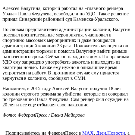
Алексея Валугина, который работал на «главного рейдера
Урала» Павла Федулева, освободили по УДО. Такое решение
принял Синарский районный суд Каменска-Уральского.
По словам представителей администрации колонии, Валугин
посещал воспитательные мероприятия, участвовал в
спортивно-массовых мероприятиях и даже поощрялся
администрацией колонии 23 раза. Положительная оценка он
администрации тюрьмы и помогла Валугину выйти раньше
назначенного срока. Сейчас он находится дома. По правилам
УДО ему запрещено употреблять алкоголь и выходить из
квартиры ночью. Также ему нужно в ближайшее время
устроиться на работу. В противном случае ему придется
вернуться в колонию, сообщают в СМИ.
Напомним, в 2015 году Алексей Валугин получил 18 лет
колонии строгого режима за убийства, которые он совершал
по требованию Павла Федулева. Сам рейдер был осужден на
20 лет и все еще отбывает свое наказание.
Фото: ФедералПресс / Елена Майорова
Подписывайтесь на ФедералПресс в
МАХ
,
Дзен.Новости
, а