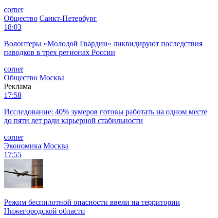
corner
Общество
Санкт-Петербург
18:03
Волонтеры «Молодой Гвардии» ликвидируют последствия
паводков в трех регионах России
corner
Общество
Москва
Реклама
17:58
Исследование: 40% зумеров готовы работать на одном месте
до пяти лет ради карьерной стабильности
corner
Экономика
Москва
17:55
Режим беспилотной опасности ввели на территории
Нижегородской области