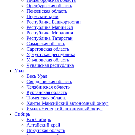
Нижегородская область
Оренбургская область
Пензенская область
Пермский край
Республика Башкортостан
Республика Марий Эл
Республика Мордовия
Республика Татарстан
Самарская область
Саратовская область
Удмуртская республика
Ульяновская область
Чувашская республика
Урал
Весь Урал
Свердловская область
Челябинская область
Курганская область
Тюменская область
Ханты-Мансийский автономный округ
Ямало-Ненецкий автономный округ
Сибирь
Вся Сибирь
Алтайский край
Иркутская область