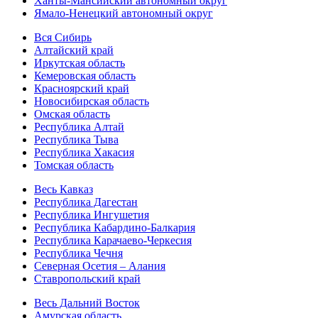
Ханты-Мансийский автономный округ
Ямало-Ненецкий автономный округ
Вся Сибирь
Алтайский край
Иркутская область
Кемеровская область
Красноярский край
Новосибирская область
Омская область
Республика Алтай
Республика Тыва
Республика Хакасия
Томская область
Весь Кавказ
Республика Дагестан
Республика Ингушетия
Республика Кабардино-Балкария
Республика Карачаево-Черкесия
Республика Чечня
Северная Осетия – Алания
Ставропольский край
Весь Дальний Восток
Амурская область