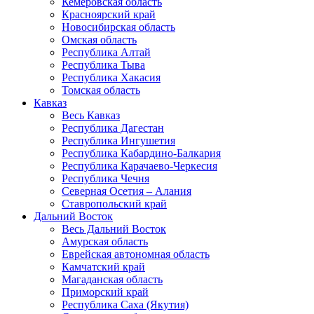
Кемеровская область
Красноярский край
Новосибирская область
Омская область
Республика Алтай
Республика Тыва
Республика Хакасия
Томская область
Кавказ
Весь Кавказ
Республика Дагестан
Республика Ингушетия
Республика Кабардино-Балкария
Республика Карачаево-Черкесия
Республика Чечня
Северная Осетия – Алания
Ставропольский край
Дальний Восток
Весь Дальний Восток
Амурская область
Еврейская автономная область
Камчатский край
Магаданская область
Приморский край
Республика Саха (Якутия)