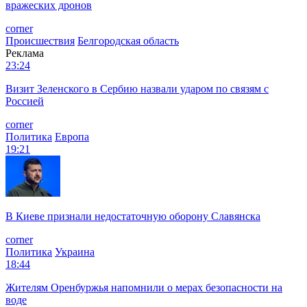
вражеских дронов
corner
Происшествия
Белгородская область
Реклама
23:24
Визит Зеленского в Сербию назвали ударом по связям с
Россией
corner
Политика
Европа
19:21
В Киеве признали недостаточную оборону Славянска
corner
Политика
Украина
18:44
Жителям Оренбуржья напомнили о мерах безопасности на
воде