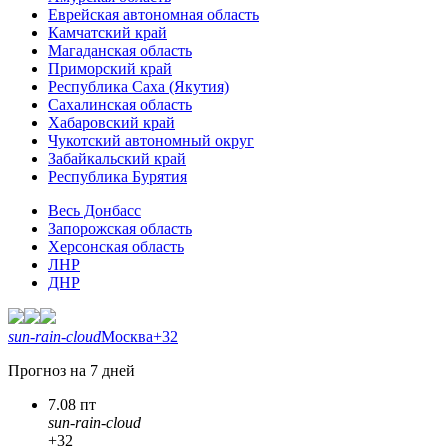
Еврейская автономная область
Камчатский край
Магаданская область
Приморский край
Республика Саха (Якутия)
Сахалинская область
Хабаровский край
Чукотский автономный округ
Забайкальский край
Республика Бурятия
Весь Донбасс
Запорожская область
Херсонская область
ЛНР
ДНР
sun-rain-cloud
Москва
+32
Прогноз на 7 дней
7.08 пт
sun-rain-cloud
+32