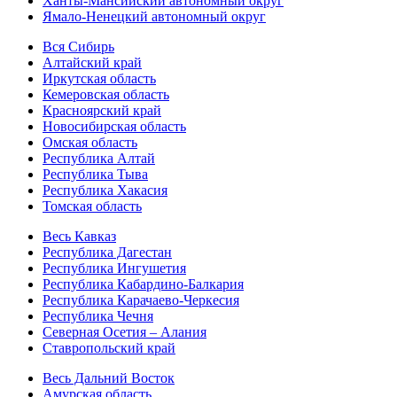
Ханты-Мансийский автономный округ
Ямало-Ненецкий автономный округ
Вся Сибирь
Алтайский край
Иркутская область
Кемеровская область
Красноярский край
Новосибирская область
Омская область
Республика Алтай
Республика Тыва
Республика Хакасия
Томская область
Весь Кавказ
Республика Дагестан
Республика Ингушетия
Республика Кабардино-Балкария
Республика Карачаево-Черкесия
Республика Чечня
Северная Осетия – Алания
Ставропольский край
Весь Дальний Восток
Амурская область