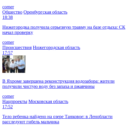
corner
Общество
Оренбургская область
18:38
Нижегородка получила серьезную травму на базе отдыха: СК
начал проверку
corner
Происшествия
Нижегородская область
17:57
В Яхроме завершена реконструкция водозабора: жители
получили чистую воду без запаха и ржавчины
corner
Нацпроекты
Московская область
17:52
Тело ребенка найдено на озере Танковое: в Ленобласти
расследуют гибель мальчика