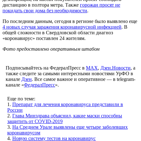
дистанцию в полтора метра. Также
горожан просят не
покидать свои дома без необходимости
.
По последним данным, сегодня в регионе было выявлено еще
4 новых случая заражения коронавирусной инфекцией
. В
общей сложности в Свердловской области диагноз
«коронавирус» поставлен 24 жителям.
Фото предоставлено оперативным штабом
Подписывайтесь на ФедералПресс в
МАХ
,
Дзен.Новости
, а
также следите за самыми интересными новостями УрФО в
канале
Дзен
. Все самое важное и оперативное — в telegram-
канале «
ФедералПресс
».
Еще по теме:
1.
Препарат для лечения коронавируса представили в
России
2.
Глава Минздрава объяснил, какие маски способны
защитить от COVID-2019
3.
На Среднем Урале выявлены еще четыре заболевших
коронавирусом
4.
Новую систему тестов на коронавирус