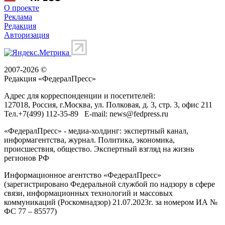
О проекте
Реклама
Редакция
Авторизация
2007-2026 ©
Редакция «
ФедералПресс
»
Адрес для корреспонденции и посетителей:
127018
, Россия, г.
Москва
,
ул. Полковая, д. 3, стр. 3
, офис 211
Тел.
+7(499) 112-35-89
E-mail:
news@fedpress.ru
«ФедералПресс» - медиа-холдинг: экспертный канал,
информагентства, журнал. Политика, экономика,
происшествия, общество. Экспертный взгляд на жизнь
регионов РФ
Информационное агентство «ФедералПресс»
(зарегистрировано Федеральной службой по надзору в сфере
связи, информационных технологий и массовых
коммуникаций (Роскомнадзор) 21.07.2023г. за номером ИА №
ФС 77 – 85577)