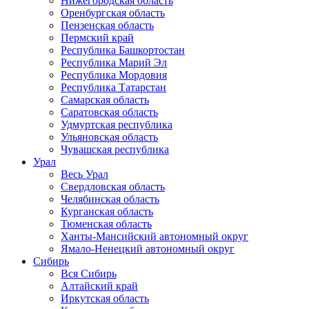
Нижегородская область
Оренбургская область
Пензенская область
Пермский край
Республика Башкортостан
Республика Марий Эл
Республика Мордовия
Республика Татарстан
Самарская область
Саратовская область
Удмуртская республика
Ульяновская область
Чувашская республика
Урал
Весь Урал
Свердловская область
Челябинская область
Курганская область
Тюменская область
Ханты-Мансийский автономный округ
Ямало-Ненецкий автономный округ
Сибирь
Вся Сибирь
Алтайский край
Иркутская область