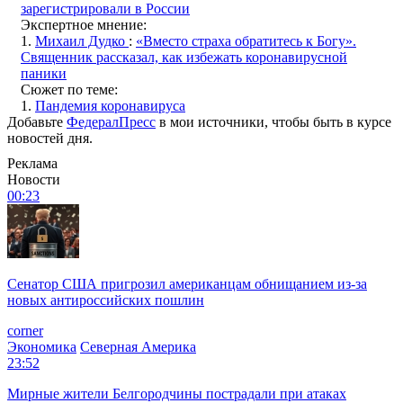
зарегистрировали в России
Экспертное мнение:
1.
Михаил Дудко
:
«Вместо страха обратитесь к Богу».
Священник рассказал, как избежать коронавирусной
паники
Сюжет по теме:
1.
Пандемия коронавируса
Добавьте
ФедералПресс
в мои источники, чтобы быть в курсе
новостей дня.
Реклама
Новости
00:23
Сенатор США пригрозил американцам обнищанием из-за
новых антироссийских пошлин
corner
Экономика
Северная Америка
23:52
Мирные жители Белгородчины пострадали при атаках