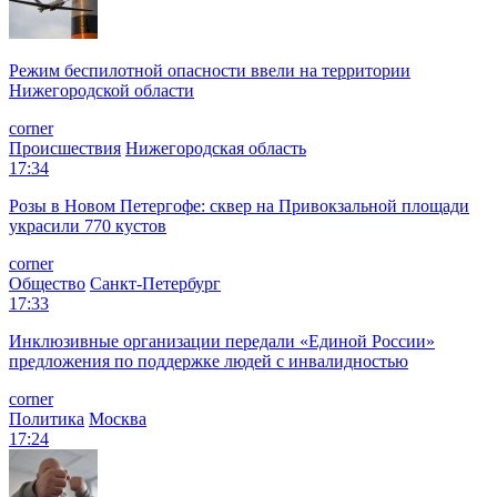
Режим беспилотной опасности ввели на территории
Нижегородской области
corner
Происшествия
Нижегородская область
17:34
Розы в Новом Петергофе: сквер на Привокзальной площади
украсили 770 кустов
corner
Общество
Санкт-Петербург
17:33
Инклюзивные организации передали «Единой России»
предложения по поддержке людей с инвалидностью
corner
Политика
Москва
17:24