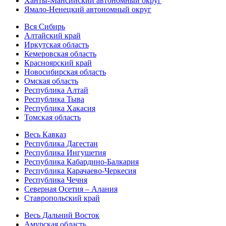
Ханты-Мансийский автономный округ
Ямало-Ненецкий автономный округ
Вся Сибирь
Алтайский край
Иркутская область
Кемеровская область
Красноярский край
Новосибирская область
Омская область
Республика Алтай
Республика Тыва
Республика Хакасия
Томская область
Весь Кавказ
Республика Дагестан
Республика Ингушетия
Республика Кабардино-Балкария
Республика Карачаево-Черкесия
Республика Чечня
Северная Осетия – Алания
Ставропольский край
Весь Дальний Восток
Амурская область