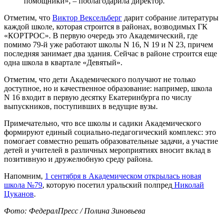
помощники», – поблагодарила директор.
Отметим, что
Виктор Вексельберг
дарит собрание литературы
каждой школе, которая строится в районах, возводимых ГК
«КОРТРОС». В первую очередь это Академический, где
помимо 79-й уже работают школы N 16, N 19 и N 23, причем
последняя занимает два здания. Сейчас в районе строится еще
одна школа в квартале «Девятый».
Отметим, что дети Академического получают не только
доступное, но и качественное образование: например, школа
N 16 входит в первую десятку Екатеринбурга по числу
выпускников, поступивших в ведущие вузы.
Примечательно, что все школы и садики Академического
формируют единый социально-педагогический комплекс: это
помогает совместно решать образовательные задачи, а участие
детей и учителей в различных мероприятиях вносит вклад в
позитивную и дружелюбную среду района.
Напомним,
1 сентября в Академическом открылась новая
школа №79
, которую посетил уральский полпред
Николай
Цуканов
.
Фото: ФедералПресс / Полина Зиновьева