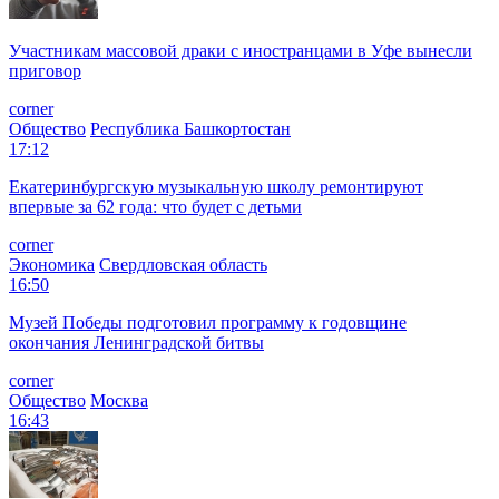
Участникам массовой драки с иностранцами в Уфе вынесли
приговор
corner
Общество
Республика Башкортостан
17:12
Екатеринбургскую музыкальную школу ремонтируют
впервые за 62 года: что будет с детьми
corner
Экономика
Свердловская область
16:50
Музей Победы подготовил программу к годовщине
окончания Ленинградской битвы
corner
Общество
Москва
16:43