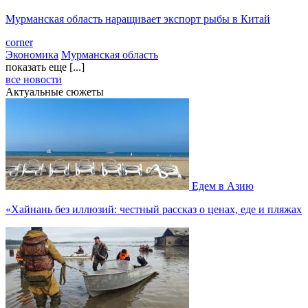
Мурманская область наращивает экспорт рыбы в Китай
corner
Экономика
Мурманская область
показать еще [...]
все новости
Актуальные сюжеты
Едем в Азию
«Хайнань без иллюзий: честный рассказ о ценах, еде и пляжах