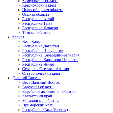
Кемеровская область
Красноярский край
Новосибирская область
Омская область
Республика Алтай
Республика Тыва
Республика Хакасия
Томская область
Кавказ
Весь Кавказ
Республика Дагестан
Республика Ингушетия
Республика Кабардино-Балкария
Республика Карачаево-Черкесия
Республика Чечня
Северная Осетия – Алания
Ставропольский край
Дальний Восток
Весь Дальний Восток
Амурская область
Еврейская автономная область
Камчатский край
Магаданская область
Приморский край
Республика Саха (Якутия)