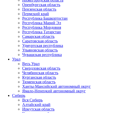
Нижегородская область
Оренбургская область
Пензенская область
Пермский край
Республика Башкортостан
Республика Марий Эл
Республика Мордовия
Республика Татарстан
Самарская область
Саратовская область
Удмуртская республика
Ульяновская область
Чувашская республика
Урал
Весь Урал
Свердловская область
Челябинская область
Курганская область
Тюменская область
Ханты-Мансийский автономный округ
Ямало-Ненецкий автономный округ
Сибирь
Вся Сибирь
Алтайский край
Иркутская область