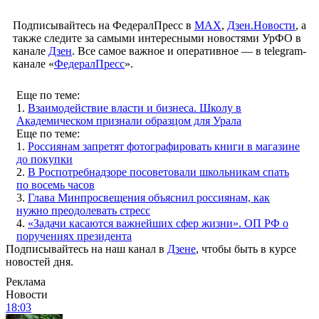
Подписывайтесь на ФедералПресс в
МАХ
,
Дзен.Новости
, а
также следите за самыми интересными новостями УрФО в
канале
Дзен
. Все самое важное и оперативное — в telegram-
канале «
ФедералПресс
».
Еще по теме:
1.
Взаимодействие власти и бизнеса. Школу в
Академическом признали образцом для Урала
Еще по теме:
1.
Россиянам запретят фотографировать книги в магазине
до покупки
2.
В Роспотребнадзоре посоветовали школьникам спать
по восемь часов
3.
Глава Минпросвещения объяснил россиянам, как
нужно преодолевать стресс
4.
«Задачи касаются важнейших сфер жизни». ОП РФ о
поручениях президента
Подписывайтесь на наш канал в
Дзене
, чтобы быть в курсе
новостей дня.
Реклама
Новости
18:03