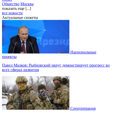
Общество
Москва
показать еще [...]
все новости
Актуальные сюжеты
Национальные
проекты
Павел Малков: Рыбновский округ демонстрирует прогресс во
всех сферах развития
Спецоперация