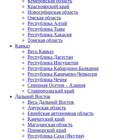
Кемеровская область
Красноярский край
Новосибирская область
Омская область
Республика Алтай
Республика Тыва
Республика Хакасия
Томская область
Кавказ
Весь Кавказ
Республика Дагестан
Республика Ингушетия
Республика Кабардино-Балкария
Республика Карачаево-Черкесия
Республика Чечня
Северная Осетия – Алания
Ставропольский край
Дальний Восток
Весь Дальний Восток
Амурская область
Еврейская автономная область
Камчатский край
Магаданская область
Приморский край
Республика Саха (Якутия)