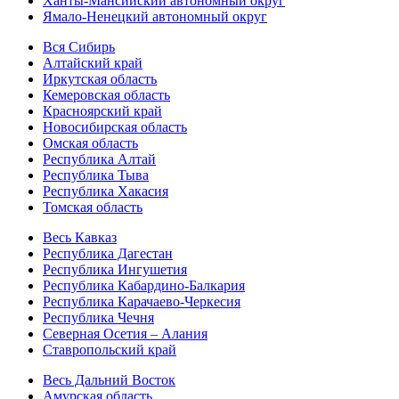
Ханты-Мансийский автономный округ
Ямало-Ненецкий автономный округ
Вся Сибирь
Алтайский край
Иркутская область
Кемеровская область
Красноярский край
Новосибирская область
Омская область
Республика Алтай
Республика Тыва
Республика Хакасия
Томская область
Весь Кавказ
Республика Дагестан
Республика Ингушетия
Республика Кабардино-Балкария
Республика Карачаево-Черкесия
Республика Чечня
Северная Осетия – Алания
Ставропольский край
Весь Дальний Восток
Амурская область