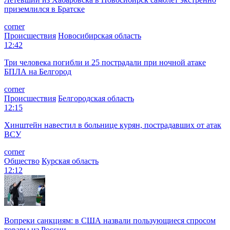
приземлился в Братске
corner
Происшествия
Новосибирская область
12:42
Три человека погибли и 25 пострадали при ночной атаке
БПЛА на Белгород
corner
Происшествия
Белгородская область
12:15
Хинштейн навестил в больнице курян, пострадавших от атак
ВСУ
corner
Общество
Курская область
12:12
Вопреки санкциям: в США назвали пользующиеся спросом
товары из России