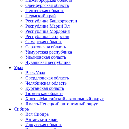
Нижегородская область
Оренбургская область
Пензенская область
Пермский край
Республика Башкортостан
Республика Марий Эл
Республика Мордовия
Республика Татарстан
Самарская область
Саратовская область
Удмуртская республика
Ульяновская область
Чувашская республика
Урал
Весь Урал
Свердловская область
Челябинская область
Курганская область
Тюменская область
Ханты-Мансийский автономный округ
Ямало-Ненецкий автономный округ
Сибирь
Вся Сибирь
Алтайский край
Иркутская область