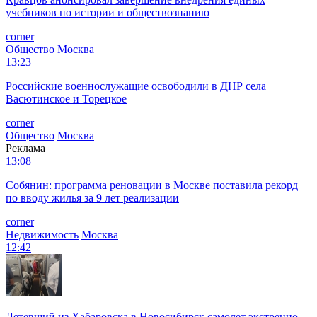
учебников по истории и обществознанию
corner
Общество
Москва
13:23
Российские военнослужащие освободили в ДНР села
Васютинское и Торецкое
corner
Общество
Москва
Реклама
13:08
Собянин: программа реновации в Москве поставила рекорд
по вводу жилья за 9 лет реализации
corner
Недвижимость
Москва
12:42
Летевший из Хабаровска в Новосибирск самолет экстренно