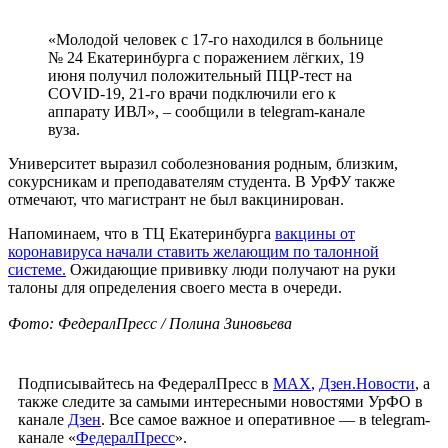
«Молодой человек с 17-го находился в больнице
№ 24 Екатеринбурга с поражением лёгких, 19
июня получил положительный ПЦР-тест на
COVID-19, 21-го врачи подключили его к
аппарату ИВЛ», – сообщили в telegram-канале
вуза.
Университет выразил соболезнования родным, близким,
сокурсникам и преподавателям студента. В УрФУ также
отмечают, что магистрант не был вакцинирован.
Напоминаем, что в ТЦ Екатеринбурга
вакцины от
коронавируса начали ставить желающим по талонной
системе.
Ожидающие прививку люди получают на руки
талоны для определения своего места в очереди.
Фото: ФедералПресс / Полина Зиновьева
Подписывайтесь на ФедералПресс в
МАХ
,
Дзен.Новости
, а
также следите за самыми интересными новостями УрФО в
канале
Дзен
. Все самое важное и оперативное — в telegram-
канале «
ФедералПресс
».