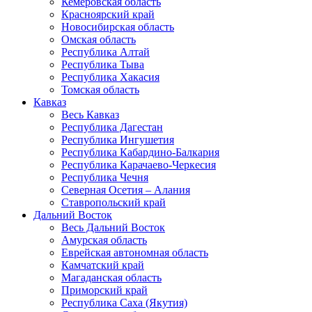
Кемеровская область
Красноярский край
Новосибирская область
Омская область
Республика Алтай
Республика Тыва
Республика Хакасия
Томская область
Кавказ
Весь Кавказ
Республика Дагестан
Республика Ингушетия
Республика Кабардино-Балкария
Республика Карачаево-Черкесия
Республика Чечня
Северная Осетия – Алания
Ставропольский край
Дальний Восток
Весь Дальний Восток
Амурская область
Еврейская автономная область
Камчатский край
Магаданская область
Приморский край
Республика Саха (Якутия)