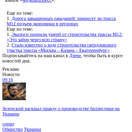
канале «
ФедералПресс
».
Еще по теме:
1.
Дорога завышенных ожиданий: принесет ли трасса
М12 подъем экономики в регионах
Еще по теме:
1.
Экологи оценили ущерб от строительства трассы М12:
«Это забор через всю страну»
2.
Стало известно о ходе строительства свердловского
участка трассы «Москва – Казань – Екатеринбург»
Подписывайтесь на наш канал в
Дзене
, чтобы быть в курсе
новостей дня.
Реклама
Новости
09:16
Зеленский раскрыл правду о производстве баллистики на
Украине
corner
Общество
Украина