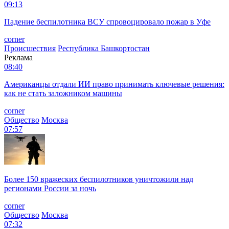
09:13
Падение беспилотника ВСУ спровоцировало пожар в Уфе
corner
Происшествия
Республика Башкортостан
Реклама
08:40
Американцы отдали ИИ право принимать ключевые решения:
как не стать заложником машины
corner
Общество
Москва
07:57
Более 150 вражеских беспилотников уничтожили над
регионами России за ночь
corner
Общество
Москва
07:32