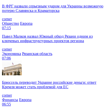
В ФРГ назвали серьезным ударом для Украины возможную
потерю Славянска и Краматорска
corner
Общество
Европа
07:15
Павел Малков назвал Южный обход Рязани одним из
ключевых инфраструктурных проектов региона
corner
Экономика
Рязанская область
07:06
Брюссель переводит Украине российские деньги: ответ
Кремля может стать проблемой для EC
corner
Финансы
Европа
06:55