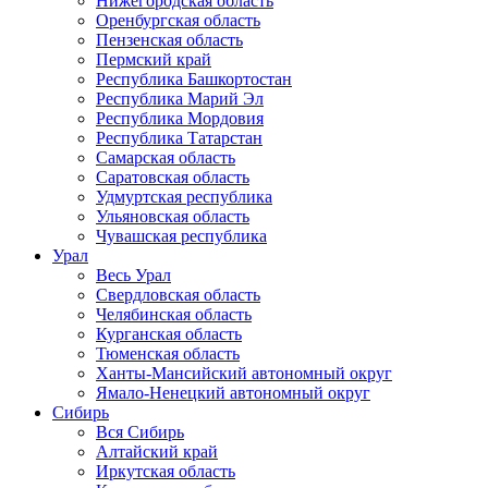
Нижегородская область
Оренбургская область
Пензенская область
Пермский край
Республика Башкортостан
Республика Марий Эл
Республика Мордовия
Республика Татарстан
Самарская область
Саратовская область
Удмуртская республика
Ульяновская область
Чувашская республика
Урал
Весь Урал
Свердловская область
Челябинская область
Курганская область
Тюменская область
Ханты-Мансийский автономный округ
Ямало-Ненецкий автономный округ
Сибирь
Вся Сибирь
Алтайский край
Иркутская область