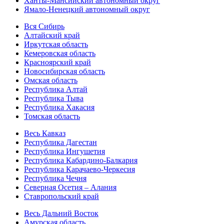
Ханты-Мансийский автономный округ
Ямало-Ненецкий автономный округ
Вся Сибирь
Алтайский край
Иркутская область
Кемеровская область
Красноярский край
Новосибирская область
Омская область
Республика Алтай
Республика Тыва
Республика Хакасия
Томская область
Весь Кавказ
Республика Дагестан
Республика Ингушетия
Республика Кабардино-Балкария
Республика Карачаево-Черкесия
Республика Чечня
Северная Осетия – Алания
Ставропольский край
Весь Дальний Восток
Амурская область