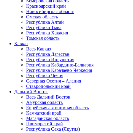
Кемеровская область
Красноярский край
Новосибирская область
Омская область
Республика Алтай
Республика Тыва
Республика Хакасия
Томская область
Кавказ
Весь Кавказ
Республика Дагестан
Республика Ингушетия
Республика Кабардино-Балкария
Республика Карачаево-Черкесия
Республика Чечня
Северная Осетия – Алания
Ставропольский край
Дальний Восток
Весь Дальний Восток
Амурская область
Еврейская автономная область
Камчатский край
Магаданская область
Приморский край
Республика Саха (Якутия)