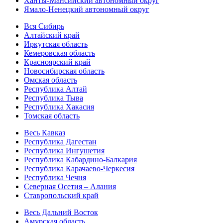
Ханты-Мансийский автономный округ
Ямало-Ненецкий автономный округ
Вся Сибирь
Алтайский край
Иркутская область
Кемеровская область
Красноярский край
Новосибирская область
Омская область
Республика Алтай
Республика Тыва
Республика Хакасия
Томская область
Весь Кавказ
Республика Дагестан
Республика Ингушетия
Республика Кабардино-Балкария
Республика Карачаево-Черкесия
Республика Чечня
Северная Осетия – Алания
Ставропольский край
Весь Дальний Восток
Амурская область