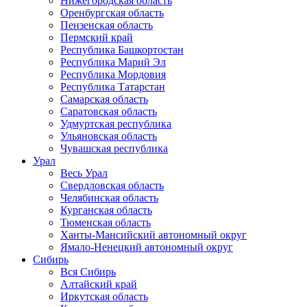
Нижегородская область
Оренбургская область
Пензенская область
Пермский край
Республика Башкортостан
Республика Марий Эл
Республика Мордовия
Республика Татарстан
Самарская область
Саратовская область
Удмуртская республика
Ульяновская область
Чувашская республика
Урал
Весь Урал
Свердловская область
Челябинская область
Курганская область
Тюменская область
Ханты-Мансийский автономный округ
Ямало-Ненецкий автономный округ
Сибирь
Вся Сибирь
Алтайский край
Иркутская область