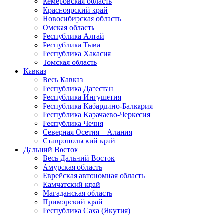
Кемеровская область
Красноярский край
Новосибирская область
Омская область
Республика Алтай
Республика Тыва
Республика Хакасия
Томская область
Кавказ
Весь Кавказ
Республика Дагестан
Республика Ингушетия
Республика Кабардино-Балкария
Республика Карачаево-Черкесия
Республика Чечня
Северная Осетия – Алания
Ставропольский край
Дальний Восток
Весь Дальний Восток
Амурская область
Еврейская автономная область
Камчатский край
Магаданская область
Приморский край
Республика Саха (Якутия)