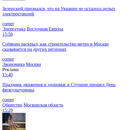
Зеленский признался, что на Украине не осталось целых
электростанций
corner
Энергетика
Восточная Европа
15:56
Собянин раскрыл, как строительство метро в Москве
сказывается на других регионах
corner
Экономика
Москва
Реклама
15:40
Праздник движения и здоровья: в Ступине прошел День
физкультурника
corner
Общество
Московская область
15:29