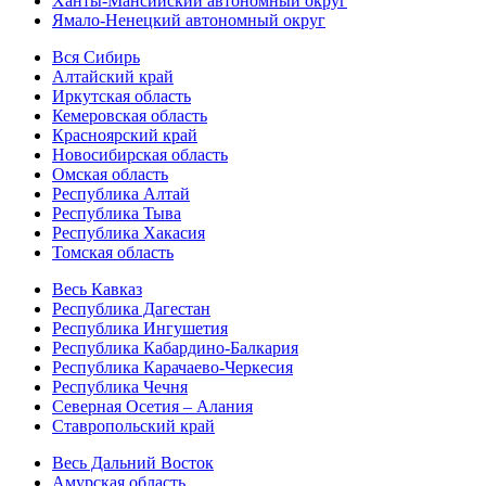
Ханты-Мансийский автономный округ
Ямало-Ненецкий автономный округ
Вся Сибирь
Алтайский край
Иркутская область
Кемеровская область
Красноярский край
Новосибирская область
Омская область
Республика Алтай
Республика Тыва
Республика Хакасия
Томская область
Весь Кавказ
Республика Дагестан
Республика Ингушетия
Республика Кабардино-Балкария
Республика Карачаево-Черкесия
Республика Чечня
Северная Осетия – Алания
Ставропольский край
Весь Дальний Восток
Амурская область