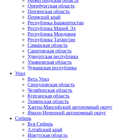
Нижегородская область
Оренбургская область
Пензенская область
Пермский край
Республика Башкортостан
Республика Марий Эл
Республика Мордовия
Республика Татарстан
Самарская область
Саратовская область
Удмуртская республика
Ульяновская область
Чувашская республика
Урал
Весь Урал
Свердловская область
Челябинская область
Курганская область
Тюменская область
Ханты-Мансийский автономный округ
Ямало-Ненецкий автономный округ
Сибирь
Вся Сибирь
Алтайский край
Иркутская область