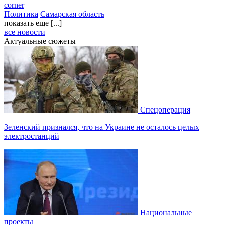
corner
Политика
Самарская область
показать еще [...]
все новости
Актуальные сюжеты
Спецоперация
Зеленский признался, что на Украине не осталось целых
электростанций
Национальные
проекты