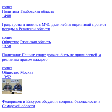
corner
Политика
Тамбовская область
14:08
Град, грозы и ливни: в МЧС дали неблагоприятный прогноз
погоды в Рязанской области
corner
Общество
Рязанская область
13:58
Политолог Пашин: спорт должен быть не привилегией, а
реальным правом каждого
corner
Общество
Москва
13:52
Федорищев и Евкуров обсудили вопросы безопасности в
Самарской области