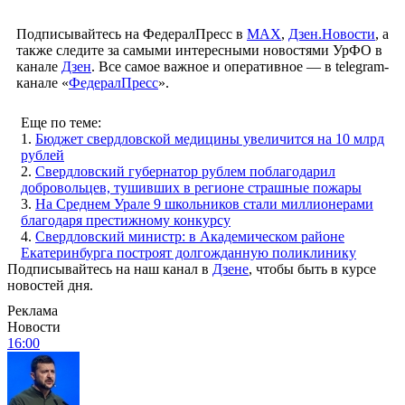
Подписывайтесь на ФедералПресс в
МАХ
,
Дзен.Новости
, а
также следите за самыми интересными новостями УрФО в
канале
Дзен
. Все самое важное и оперативное — в telegram-
канале «
ФедералПресс
».
Еще по теме:
1.
Бюджет свердловской медицины увеличится на 10 млрд
рублей
2.
Свердловский губернатор рублем поблагодарил
добровольцев, тушивших в регионе страшные пожары
3.
На Среднем Урале 9 школьников стали миллионерами
благодаря престижному конкурсу
4.
Свердловский министр: в Академическом районе
Екатеринбурга построят долгожданную поликлинику
Подписывайтесь на наш канал в
Дзене
, чтобы быть в курсе
новостей дня.
Реклама
Новости
16:00