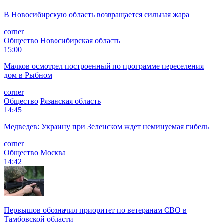
В Новосибирскую область возвращается сильная жара
corner
Общество
Новосибирская область
15:00
Малков осмотрел построенный по программе переселения
дом в Рыбном
corner
Общество
Рязанская область
14:45
Медведев: Украину при Зеленском ждет неминуемая гибель
corner
Общество
Москва
14:42
Первышов обозначил приоритет по ветеранам СВО в
Тамбовской области