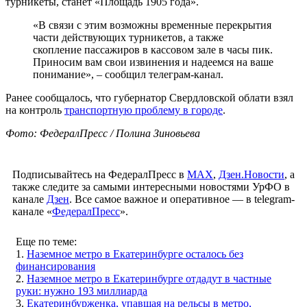
турникеты, станет «Площадь 1905 года».
«В связи с этим возможны временные перекрытия
части действующих турникетов, а также
скопление пассажиров в кассовом зале в часы пик.
Приносим вам свои извинения и надеемся на ваше
понимание», – сообщил телеграм-канал.
Ранее сообщалось, что губернатор Свердловской облати взял
на контроль
транспортную проблему в городе
.
Фото: ФедералПресс / Полина Зиновьева
Подписывайтесь на ФедералПресс в
МАХ
,
Дзен.Новости
, а
также следите за самыми интересными новостями УрФО в
канале
Дзен
. Все самое важное и оперативное — в telegram-
канале «
ФедералПресс
».
Еще по теме:
1.
Наземное метро в Екатеринбурге осталось без
финансирования
2.
Наземное метро в Екатеринбурге отдадут в частные
руки: нужно 193 миллиарда
3.
Екатеринбурженка, упавшая на рельсы в метро,