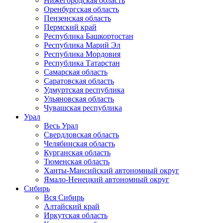
Нижегородская область
Оренбургская область
Пензенская область
Пермский край
Республика Башкортостан
Республика Марий Эл
Республика Мордовия
Республика Татарстан
Самарская область
Саратовская область
Удмуртская республика
Ульяновская область
Чувашская республика
Урал
Весь Урал
Свердловская область
Челябинская область
Курганская область
Тюменская область
Ханты-Мансийский автономный округ
Ямало-Ненецкий автономный округ
Сибирь
Вся Сибирь
Алтайский край
Иркутская область