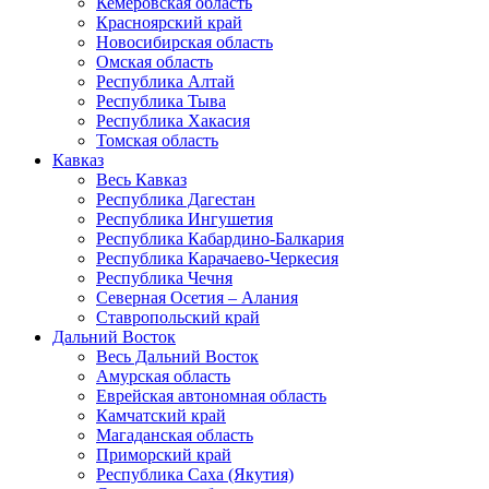
Кемеровская область
Красноярский край
Новосибирская область
Омская область
Республика Алтай
Республика Тыва
Республика Хакасия
Томская область
Кавказ
Весь Кавказ
Республика Дагестан
Республика Ингушетия
Республика Кабардино-Балкария
Республика Карачаево-Черкесия
Республика Чечня
Северная Осетия – Алания
Ставропольский край
Дальний Восток
Весь Дальний Восток
Амурская область
Еврейская автономная область
Камчатский край
Магаданская область
Приморский край
Республика Саха (Якутия)