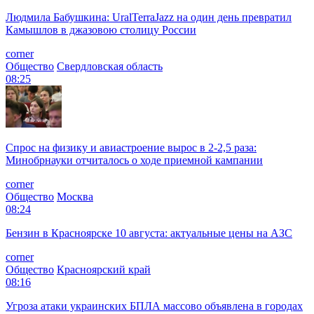
Людмила Бабушкина: UralTerraJazz на один день превратил
Камышлов в джазовою столицу России
corner
Общество
Свердловская область
08:25
Спрос на физику и авиастроение вырос в 2-2,5 раза:
Минобрнауки отчиталось о ходе приемной кампании
corner
Общество
Москва
08:24
Бензин в Красноярске 10 августа: актуальные цены на АЗС
corner
Общество
Красноярский край
08:16
Угроза атаки украинских БПЛА массово объявлена в городах