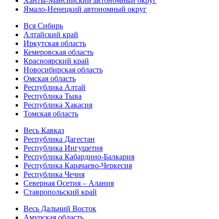
Ханты-Мансийский автономный округ
Ямало-Ненецкий автономный округ
Вся Сибирь
Алтайский край
Иркутская область
Кемеровская область
Красноярский край
Новосибирская область
Омская область
Республика Алтай
Республика Тыва
Республика Хакасия
Томская область
Весь Кавказ
Республика Дагестан
Республика Ингушетия
Республика Кабардино-Балкария
Республика Карачаево-Черкесия
Республика Чечня
Северная Осетия – Алания
Ставропольский край
Весь Дальний Восток
Амурская область