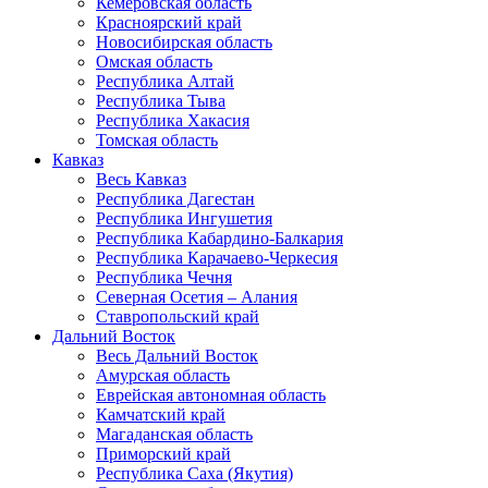
Кемеровская область
Красноярский край
Новосибирская область
Омская область
Республика Алтай
Республика Тыва
Республика Хакасия
Томская область
Кавказ
Весь Кавказ
Республика Дагестан
Республика Ингушетия
Республика Кабардино-Балкария
Республика Карачаево-Черкесия
Республика Чечня
Северная Осетия – Алания
Ставропольский край
Дальний Восток
Весь Дальний Восток
Амурская область
Еврейская автономная область
Камчатский край
Магаданская область
Приморский край
Республика Саха (Якутия)