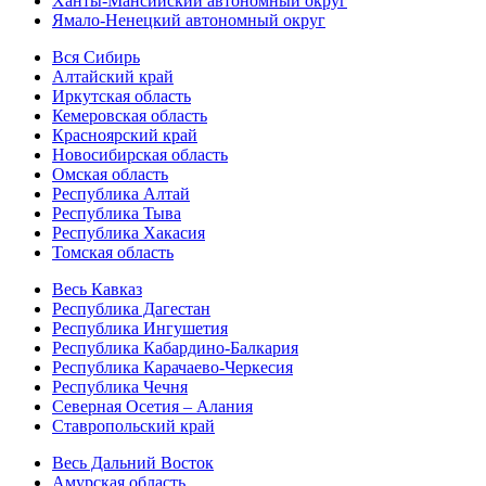
Ханты-Мансийский автономный округ
Ямало-Ненецкий автономный округ
Вся Сибирь
Алтайский край
Иркутская область
Кемеровская область
Красноярский край
Новосибирская область
Омская область
Республика Алтай
Республика Тыва
Республика Хакасия
Томская область
Весь Кавказ
Республика Дагестан
Республика Ингушетия
Республика Кабардино-Балкария
Республика Карачаево-Черкесия
Республика Чечня
Северная Осетия – Алания
Ставропольский край
Весь Дальний Восток
Амурская область