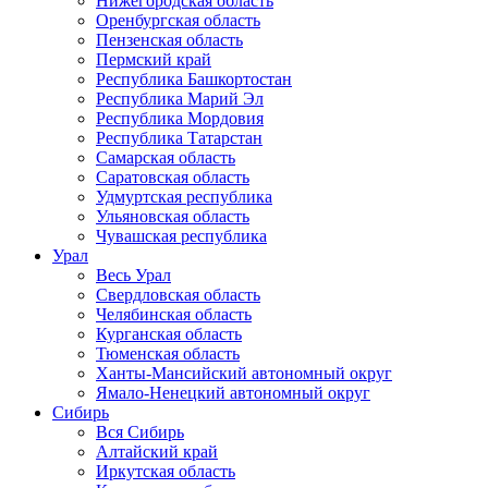
Нижегородская область
Оренбургская область
Пензенская область
Пермский край
Республика Башкортостан
Республика Марий Эл
Республика Мордовия
Республика Татарстан
Самарская область
Саратовская область
Удмуртская республика
Ульяновская область
Чувашская республика
Урал
Весь Урал
Свердловская область
Челябинская область
Курганская область
Тюменская область
Ханты-Мансийский автономный округ
Ямало-Ненецкий автономный округ
Сибирь
Вся Сибирь
Алтайский край
Иркутская область