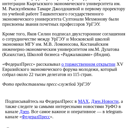
интеграции Кыргызского экономического университета им.
М. Рыскулбекова Тамаре Джолдошевой и первому проректору
по учебной работе Ташкентского государственного
экономического университета Султонали Мехмонову были
присвоены звания почетных профессоров УрГЭУ.
Кроме того, Яков Силин подписал двухсторонние соглашения
о сотрудничестве между УрГЭУ и Московской школой
экономики МГУ им. М.В. Ломоносова, Костанайским
инженерно-экономическим университетом им.М. Дулатова
(Казахстан), Школой бизнеса «Раджалакшми» (Индия).
«ФедералПресс» рассказывал
о торжественном открытии
XV
Евразийского экономического форума молодежи, который
собрал около 22 тысяч делегатов из 115 стран.
Фото предоставлены пресс-службой УрГЭУ
Подписывайтесь на ФедералПресс в
МАХ
,
Дзен.Новости
, а
также следите за самыми интересными новостями УрФО в
канале
Дзен
. Все самое важное и оперативное — в telegram-
канале «
ФедералПресс
».