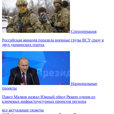
Спецоперация
Российская авиация поразила военные грузы ВСУ сразу в
двух украинских портах
Национальные
проекты
Павел Малков назвал Южный обход Рязани одним из
ключевых инфраструктурных проектов региона
все актуальные сюжеты