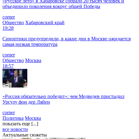
«Русское лето» в Хабаровске собрало 20 тысяч человек и
объединило поколения вокруг общей Победы
corner
Общество
Хабаровский край
19:28
Синоптики предупредили, в какие дни в Москве ожидается
самая низкая температура
corner
Общество
Москва
18:57
«Россия обязательно победит»: чем Медведев пристыдил
Урсулу фон дер Ляйен
corner
Политика
Москва
показать еще [...]
все новости
Актуальные сюжеты