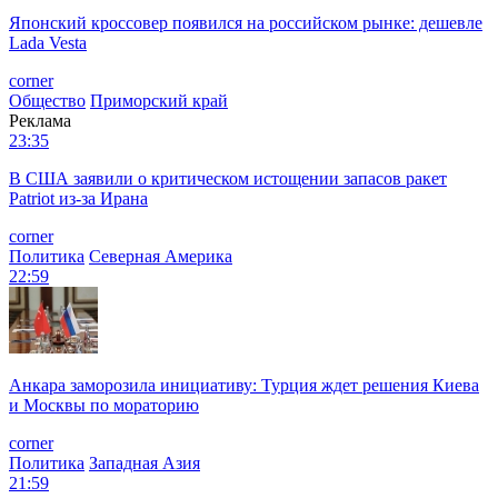
Японский кроссовер появился на российском рынке: дешевле
Lada Vesta
corner
Общество
Приморский край
Реклама
23:35
В США заявили о критическом истощении запасов ракет
Patriot из-за Ирана
corner
Политика
Северная Америка
22:59
Анкара заморозила инициативу: Турция ждет решения Киева
и Москвы по мораторию
corner
Политика
Западная Азия
21:59