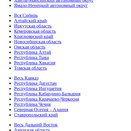
Ханты-Мансийский автономный округ
Ямало-Ненецкий автономный округ
Вся Сибирь
Алтайский край
Иркутская область
Кемеровская область
Красноярский край
Новосибирская область
Омская область
Республика Алтай
Республика Тыва
Республика Хакасия
Томская область
Весь Кавказ
Республика Дагестан
Республика Ингушетия
Республика Кабардино-Балкария
Республика Карачаево-Черкесия
Республика Чечня
Северная Осетия – Алания
Ставропольский край
Весь Дальний Восток
Амурская область