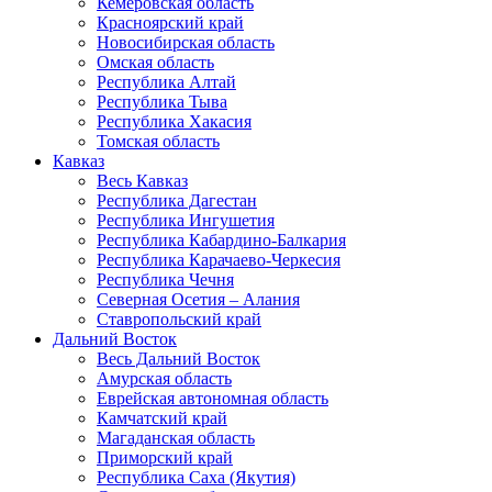
Кемеровская область
Красноярский край
Новосибирская область
Омская область
Республика Алтай
Республика Тыва
Республика Хакасия
Томская область
Кавказ
Весь Кавказ
Республика Дагестан
Республика Ингушетия
Республика Кабардино-Балкария
Республика Карачаево-Черкесия
Республика Чечня
Северная Осетия – Алания
Ставропольский край
Дальний Восток
Весь Дальний Восток
Амурская область
Еврейская автономная область
Камчатский край
Магаданская область
Приморский край
Республика Саха (Якутия)