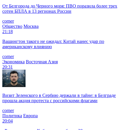
От Белгорода до Черного моря: ПВО поразила более трех
сотен БПЛА в 13 регионах России
corner
Общество
Москва
21:18
Вашингтон такого не ожидал: Китай нанес удар по
американскому влиянию
corner
Экономика
Восточная Азия
20:31
Визит Зеленского в Сербию держали в тайне: в Белграде
прошла акция протеста с российскими флагами
corner
Политика
Европа
20:04