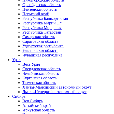
Нижегородская область
Оренбургская область
Пензенская область
Пермский край
Республика Башкортостан
Республика Марий Эл
Республика Мордовия
Республика Татарстан
Самарская область
Саратовская область
Удмуртская республика
Ульяновская область
Чувашская республика
Урал
Весь Урал
Свердловская область
Челябинская область
Курганская область
Тюменская область
Ханты-Мансийский автономный округ
Ямало-Ненецкий автономный округ
Сибирь
Вся Сибирь
Алтайский край
Иркутская область