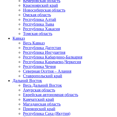
Кемеровская область
Красноярский край
Новосибирская область
Омская область
Республика Алтай
Республика Тыва
Республика Хакасия
Томская область
Кавказ
Весь Кавказ
Республика Дагестан
Республика Ингушетия
Республика Кабардино-Балкария
Республика Карачаево-Черкесия
Республика Чечня
Северная Осетия – Алания
Ставропольский край
Дальний Восток
Весь Дальний Восток
Амурская область
Еврейская автономная область
Камчатский край
Магаданская область
Приморский край
Республика Саха (Якутия)