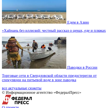
Едем в Азию
«Хайнань без иллюзий: честный рассказ о ценах, еде и пляжах
Паводки в России
Торговые сети в Свердловской области предостерегли от
спекуляции на питьевой воде в зоне паводка
все актуальные сюжеты
© Информационное агентство «ФедералПресс»
О проекте