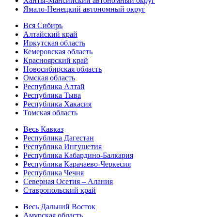
Ханты-Мансийский автономный округ
Ямало-Ненецкий автономный округ
Вся Сибирь
Алтайский край
Иркутская область
Кемеровская область
Красноярский край
Новосибирская область
Омская область
Республика Алтай
Республика Тыва
Республика Хакасия
Томская область
Весь Кавказ
Республика Дагестан
Республика Ингушетия
Республика Кабардино-Балкария
Республика Карачаево-Черкесия
Республика Чечня
Северная Осетия – Алания
Ставропольский край
Весь Дальний Восток
Амурская область