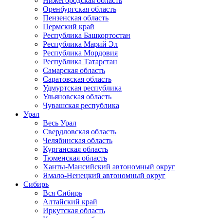
Нижегородская область
Оренбургская область
Пензенская область
Пермский край
Республика Башкортостан
Республика Марий Эл
Республика Мордовия
Республика Татарстан
Самарская область
Саратовская область
Удмуртская республика
Ульяновская область
Чувашская республика
Урал
Весь Урал
Свердловская область
Челябинская область
Курганская область
Тюменская область
Ханты-Мансийский автономный округ
Ямало-Ненецкий автономный округ
Сибирь
Вся Сибирь
Алтайский край
Иркутская область