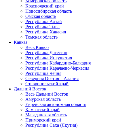
Кемеровская область
Красноярский край
Новосибирская область
Омская область
Республика Алтай
Республика Тыва
Республика Хакасия
Томская область
Кавказ
Весь Кавказ
Республика Дагестан
Республика Ингушетия
Республика Кабардино-Балкария
Республика Карачаево-Черкесия
Республика Чечня
Северная Осетия – Алания
Ставропольский край
Дальний Восток
Весь Дальний Восток
Амурская область
Еврейская автономная область
Камчатский край
Магаданская область
Приморский край
Республика Саха (Якутия)