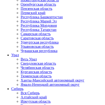
Нижегородская область
Оренбургская область
Пензенская область
Пермский край
Республика Башкортостан
Республика Марий Эл
Республика Мордовия
Республика Татарстан
Самарская область
Саратовская область
Удмуртская республика
Ульяновская область
Чувашская республика
Урал
Весь Урал
Свердловская область
Челябинская область
Курганская область
Тюменская область
Ханты-Мансийский автономный округ
Ямало-Ненецкий автономный округ
Сибирь
Вся Сибирь
Алтайский край
Иркутская область