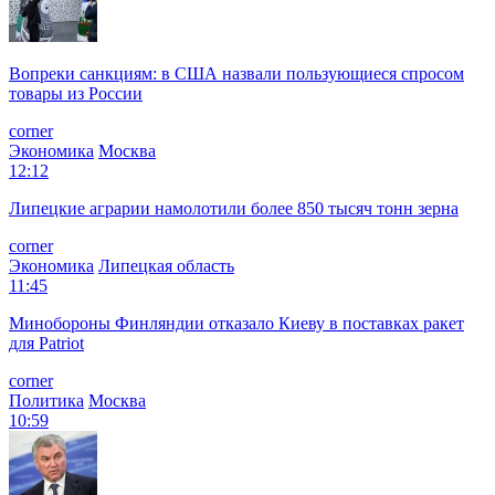
Вопреки санкциям: в США назвали пользующиеся спросом
товары из России
corner
Экономика
Москва
12:12
Липецкие аграрии намолотили более 850 тысяч тонн зерна
corner
Экономика
Липецкая область
11:45
Минобороны Финляндии отказало Киеву в поставках ракет
для Patriot
corner
Политика
Москва
10:59