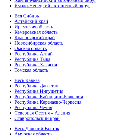
Ханты-Мансийский автономный округ
Ямало-Ненецкий автономный округ
Вся Сибирь
Алтайский край
Иркутская область
Кемеровская область
Красноярский край
Новосибирская область
Омская область
Республика Алтай
Республика Тыва
Республика Хакасия
Томская область
Весь Кавказ
Республика Дагестан
Республика Ингушетия
Республика Кабардино-Балкария
Республика Карачаево-Черкесия
Республика Чечня
Северная Осетия – Алания
Ставропольский край
Весь Дальний Восток
Амурская область