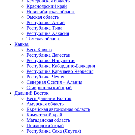
Кемеровская область
Красноярский край
Новосибирская область
Омская область
Республика Алтай
Республика Тыва
Республика Хакасия
Томская область
Кавказ
Весь Кавказ
Республика Дагестан
Республика Ингушетия
Республика Кабардино-Балкария
Республика Карачаево-Черкесия
Республика Чечня
Северная Осетия – Алания
Ставропольский край
Дальний Восток
Весь Дальний Восток
Амурская область
Еврейская автономная область
Камчатский край
Магаданская область
Приморский край
Республика Саха (Якутия)