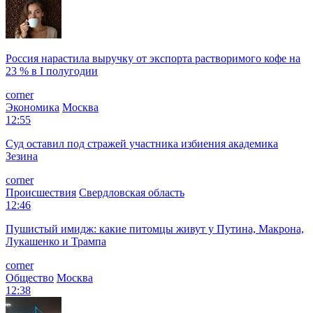
Россия нарастила выручку от экспорта растворимого кофе на
23 % в I полугодии
corner
Экономика
Москва
12:55
Суд оставил под стражей участника избиения академика
Зезина
corner
Происшествия
Свердловская область
12:46
Пушистый имидж: какие питомцы живут у Путина, Макрона,
Лукашенко и Трампа
corner
Общество
Москва
12:38