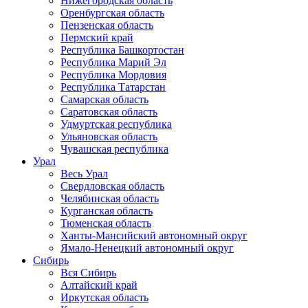
Нижегородская область
Оренбургская область
Пензенская область
Пермский край
Республика Башкортостан
Республика Марий Эл
Республика Мордовия
Республика Татарстан
Самарская область
Саратовская область
Удмуртская республика
Ульяновская область
Чувашская республика
Урал
Весь Урал
Свердловская область
Челябинская область
Курганская область
Тюменская область
Ханты-Мансийский автономный округ
Ямало-Ненецкий автономный округ
Сибирь
Вся Сибирь
Алтайский край
Иркутская область