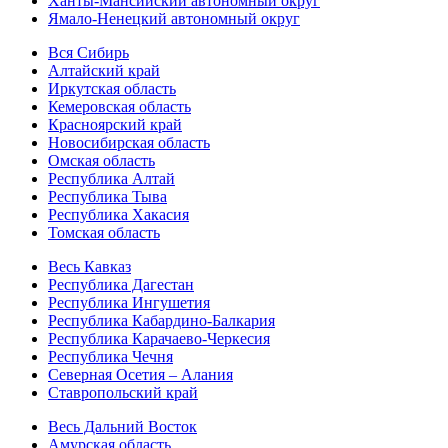
Ханты-Мансийский автономный округ
Ямало-Ненецкий автономный округ
Вся Сибирь
Алтайский край
Иркутская область
Кемеровская область
Красноярский край
Новосибирская область
Омская область
Республика Алтай
Республика Тыва
Республика Хакасия
Томская область
Весь Кавказ
Республика Дагестан
Республика Ингушетия
Республика Кабардино-Балкария
Республика Карачаево-Черкесия
Республика Чечня
Северная Осетия – Алания
Ставропольский край
Весь Дальний Восток
Амурская область