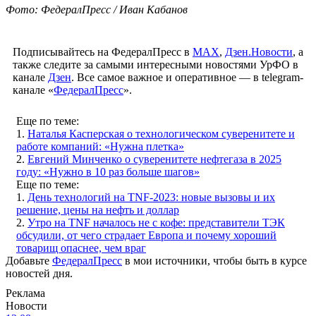
Фото: ФедералПресс / Иван Кабанов
Подписывайтесь на ФедералПресс в
МАХ
,
Дзен.Новости
, а
также следите за самыми интересными новостями УрФО в
канале
Дзен
. Все самое важное и оперативное — в telegram-
канале «
ФедералПресс
».
Еще по теме:
1.
Наталья Касперская о технологическом суверенитете и
работе компаний: «Нужна плетка»
2.
Евгений Минченко о суверенитете нефтегаза в 2025
году: «Нужно в 10 раз больше шагов»
Еще по теме:
1.
День технологий на TNF-2023: новые вызовы и их
решение, цены на нефть и доллар
2.
Утро на TNF началось не с кофе: представители ТЭК
обсудили, от чего страдает Европа и почему хороший
товарищ опаснее, чем враг
Добавьте
ФедералПресс
в мои источники, чтобы быть в курсе
новостей дня.
Реклама
Новости