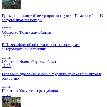
Грозы и шквалистый ветер прогнозируют в Тюмени с 8 по 10
августа: прогноз погоды
corner
Общество
Тюменская область
12:33
В Новосибирской области растет число случаев
энтеровирусной инфекции
corner
Общество
Новосибирская область
12:29
Глава Минздрава РФ Михаил Мурашко приехал с визитом в
Удмуртию
corner
Политика
Удмуртская республика
12:26