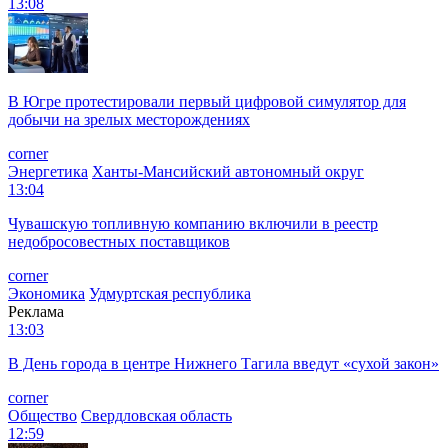
13:08
В Югре протестировали первый цифровой симулятор для
добычи на зрелых месторождениях
corner
Энергетика
Ханты-Мансийский автономный округ
13:04
Чувашскую топливную компанию включили в реестр
недобросовестных поставщиков
corner
Экономика
Удмуртская республика
Реклама
13:03
В День города в центре Нижнего Тагила введут «сухой закон»
corner
Общество
Свердловская область
12:59