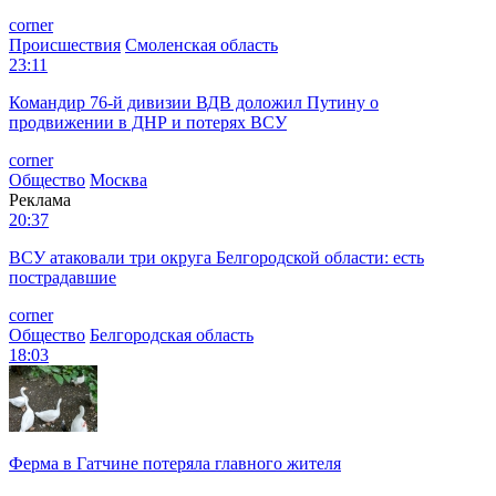
corner
Происшествия
Смоленская область
23:11
Командир 76-й дивизии ВДВ доложил Путину о
продвижении в ДНР и потерях ВСУ
corner
Общество
Москва
Реклама
20:37
ВСУ атаковали три округа Белгородской области: есть
пострадавшие
corner
Общество
Белгородская область
18:03
Ферма в Гатчине потеряла главного жителя