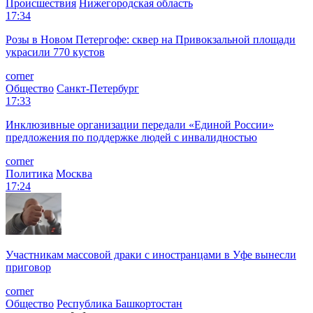
Происшествия
Нижегородская область
17:34
Розы в Новом Петергофе: сквер на Привокзальной площади
украсили 770 кустов
corner
Общество
Санкт-Петербург
17:33
Инклюзивные организации передали «Единой России»
предложения по поддержке людей с инвалидностью
corner
Политика
Москва
17:24
Участникам массовой драки с иностранцами в Уфе вынесли
приговор
corner
Общество
Республика Башкортостан