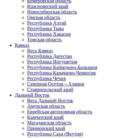
Кемеровская область
Красноярский край
Новосибирская область
Омская область
Республика Алтай
Республика Тыва
Республика Хакасия
Томская область
Кавказ
Весь Кавказ
Республика Дагестан
Республика Ингушетия
Республика Кабардино-Балкария
Республика Карачаево-Черкесия
Республика Чечня
Северная Осетия – Алания
Ставропольский край
Дальний Восток
Весь Дальний Восток
Амурская область
Еврейская автономная область
Камчатский край
Магаданская область
Приморский край
Республика Саха (Якутия)