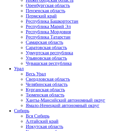
Нижегородская область
Оренбургская область
Пензенская область
Пермский край
Республика Башкортостан
Республика Марий Эл
Республика Мордовия
Республика Татарстан
Самарская область
Саратовская область
Удмуртская республика
Ульяновская область
Чувашская республика
Урал
Весь Урал
Свердловская область
Челябинская область
Курганская область
Тюменская область
Ханты-Мансийский автономный округ
Ямало-Ненецкий автономный округ
Сибирь
Вся Сибирь
Алтайский край
Иркутская область