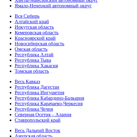
Ханты-Мансийский автономный округ
Ямало-Ненецкий автономный округ
Вся Сибирь
Алтайский край
Иркутская область
Кемеровская область
Красноярский край
Новосибирская область
Омская область
Республика Алтай
Республика Тыва
Республика Хакасия
Томская область
Весь Кавказ
Республика Дагестан
Республика Ингушетия
Республика Кабардино-Балкария
Республика Карачаево-Черкесия
Республика Чечня
Северная Осетия – Алания
Ставропольский край
Весь Дальний Восток
Амурская область