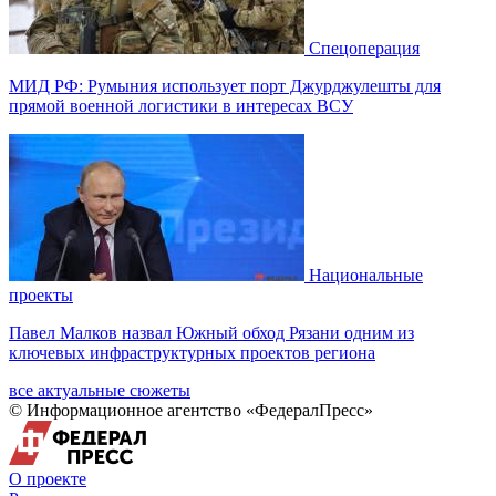
Спецоперация
МИД РФ: Румыния использует порт Джурджулешты для
прямой военной логистики в интересах ВСУ
Национальные
проекты
Павел Малков назвал Южный обход Рязани одним из
ключевых инфраструктурных проектов региона
все актуальные сюжеты
© Информационное агентство «ФедералПресс»
О проекте