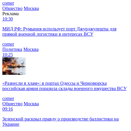
corner
Общество
Москва
Реклама
10:30
МИД РФ: Румыния использует порт Джурджулешты для
прямой военной логистики в интересах ВСУ
corner
Политика
Москва
10:25
«Разнесли в хлам»: в портах Одессы и Черноморска
российская армия поразила склады военного имущества ВСУ
corner
Общество
Москва
09:16
Зеленский раскрыл правду о производстве баллистики на
Украине