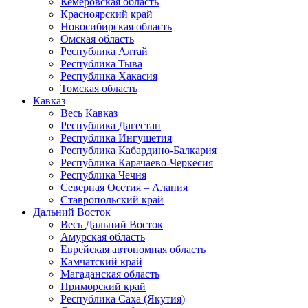
Кемеровская область
Красноярский край
Новосибирская область
Омская область
Республика Алтай
Республика Тыва
Республика Хакасия
Томская область
Кавказ
Весь Кавказ
Республика Дагестан
Республика Ингушетия
Республика Кабардино-Балкария
Республика Карачаево-Черкесия
Республика Чечня
Северная Осетия – Алания
Ставропольский край
Дальний Восток
Весь Дальний Восток
Амурская область
Еврейская автономная область
Камчатский край
Магаданская область
Приморский край
Республика Саха (Якутия)