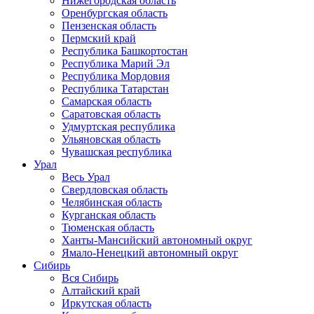
Нижегородская область
Оренбургская область
Пензенская область
Пермский край
Республика Башкортостан
Республика Марий Эл
Республика Мордовия
Республика Татарстан
Самарская область
Саратовская область
Удмуртская республика
Ульяновская область
Чувашская республика
Урал
Весь Урал
Свердловская область
Челябинская область
Курганская область
Тюменская область
Ханты-Мансийский автономный округ
Ямало-Ненецкий автономный округ
Сибирь
Вся Сибирь
Алтайский край
Иркутская область