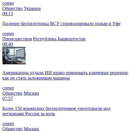
corner
Общество
Украина
09:13
Падение беспилотника ВСУ спровоцировало пожар в Уфе
corner
Происшествия
Республика Башкортостан
08:40
Американцы отдали ИИ право принимать ключевые решения:
как не стать заложником машины
corner
Общество
Москва
07:57
Более 150 вражеских беспилотников уничтожили над
регионами России за ночь
corner
Общество
Москва