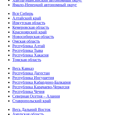
Ханты-Мансийский автономный округ
Ямало-Ненецкий автономный округ
Вся Сибирь
Алтайский край
Иркутская область
Кемеровская область
Красноярский край
Новосибирская область
Омская область
Республика Алтай
Республика Тыва
Республика Хакасия
Томская область
Весь Кавказ
Республика Дагестан
Республика Ингушетия
Республика Кабардино-Балкария
Республика Карачаево-Черкесия
Республика Чечня
Северная Осетия – Алания
Ставропольский край
Весь Дальний Восток
Амурская область