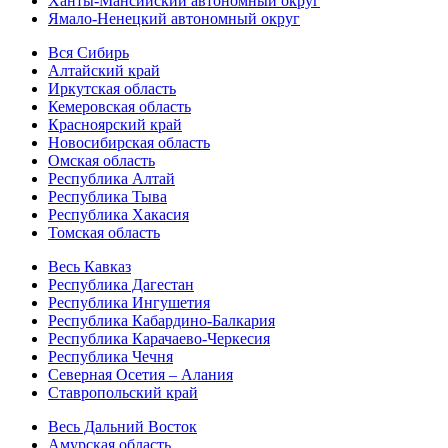
Ханты-Мансийский автономный округ
Ямало-Ненецкий автономный округ
Вся Сибирь
Алтайский край
Иркутская область
Кемеровская область
Красноярский край
Новосибирская область
Омская область
Республика Алтай
Республика Тыва
Республика Хакасия
Томская область
Весь Кавказ
Республика Дагестан
Республика Ингушетия
Республика Кабардино-Балкария
Республика Карачаево-Черкесия
Республика Чечня
Северная Осетия – Алания
Ставропольский край
Весь Дальний Восток
Амурская область