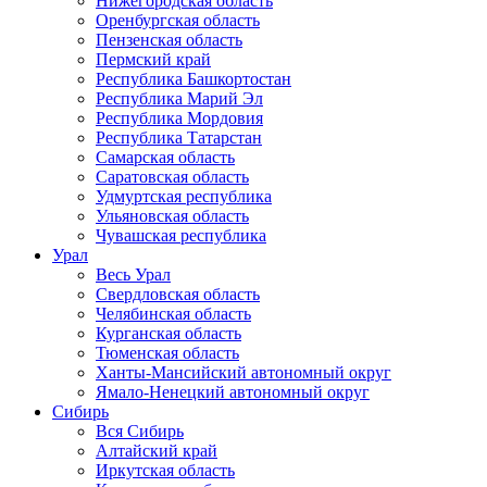
Нижегородская область
Оренбургская область
Пензенская область
Пермский край
Республика Башкортостан
Республика Марий Эл
Республика Мордовия
Республика Татарстан
Самарская область
Саратовская область
Удмуртская республика
Ульяновская область
Чувашская республика
Урал
Весь Урал
Свердловская область
Челябинская область
Курганская область
Тюменская область
Ханты-Мансийский автономный округ
Ямало-Ненецкий автономный округ
Сибирь
Вся Сибирь
Алтайский край
Иркутская область