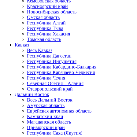
Кемеровская область
Красноярский край
Новосибирская область
Омская область
Республика Алтай
Республика Тыва
Республика Хакасия
Томская область
Кавказ
Весь Кавказ
Республика Дагестан
Республика Ингушетия
Республика Кабардино-Балкария
Республика Карачаево-Черкесия
Республика Чечня
Северная Осетия – Алания
Ставропольский край
Дальний Восток
Весь Дальний Восток
Амурская область
Еврейская автономная область
Камчатский край
Магаданская область
Приморский край
Республика Саха (Якутия)