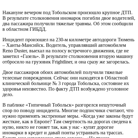
Накануне вечером под Тобольском произошло крупное ДТП.
В результате столкновения иномарок погибли двое водителей,
два пассажира получили тяжелые травмы. Об этом сообщили
в областном ГИБДД.
Инцидент произошел на 230-м километре автодороги Тюмень
– Ханты-Мансийск. Водитель, управлявший автомобилем
Reno Duster, выехал на полосу встречного движения, где не
заметил «Газель». В результате столкновения вторую машину
отбросило на грузовик Frightliner, и она сразу же загорелась.
Двое пассажиров обоих автомобилей получили тяжелые
телесные повреждения. Сейчас они находятся в Областной
клинической больнице № 3 города Тобольска, состояние их
здоровья неизвестно. По факту ДТП возбуждено уголовное
дело.
В паблике «Типичный Тобольск» разгорелся нешуточный
спор по поводу инцидента. Многие подписчики считают, что
нужно применять экстренные меры. «Когда уже законы будут
жесткие, как в Европе? Там смертность на дорогах сведена к
нулю, никто не гоняет так, как у нас - купят дорогие
иномарки в кредит и давай понты устраивать на трассах.