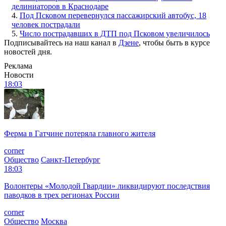
делиниаторов в Краснодаре
4.
Под Псковом перевернулся пассажирский автобус, 18
человек пострадали
5.
Число пострадавших в ДТП под Псковом увеличилось
Подписывайтесь на наш канал в
Дзене
, чтобы быть в курсе
новостей дня.
Реклама
Новости
18:03
Ферма в Гатчине потеряла главного жителя
corner
Общество
Санкт-Петербург
18:03
Волонтеры «Молодой Гвардии» ликвидируют последствия
паводков в трех регионах России
corner
Общество
Москва