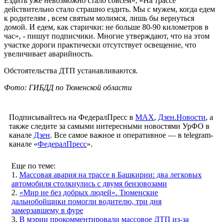
Ездить уже невозможно стало совсем», «На трассе
действительно стало страшно ездить. Мы с мужем, когда едем
к родителям , всем святым молимся, лишь бы вернуться
домой. И едем, как старички: не больше 80-90 километров в
час», - пишут подписчики. Многие утверждают, что на этом
участке дороги практически отсутствует освещение, что
увеличивает аварийность.
Обстоятельства ДТП устанавливаются.
Фото: ГИБДД по Тюменской области
Подписывайтесь на ФедералПресс в
МАХ
,
Дзен.Новости
, а
также следите за самыми интересными новостями УрФО в
канале
Дзен
. Все самое важное и оперативное — в telegram-
канале «
ФедералПресс
».
Еще по теме:
1.
Массовая авария на трассе в Башкирии: два легковых
автомобиля столкнулись с двумя бензовозами
2.
«Мир не без добрых людей». Тюменские
дальнобойщики помогли водителю, три дня
замерзавшему в фуре
3.
В мэрии прокомментировали массовое ДТП из-за