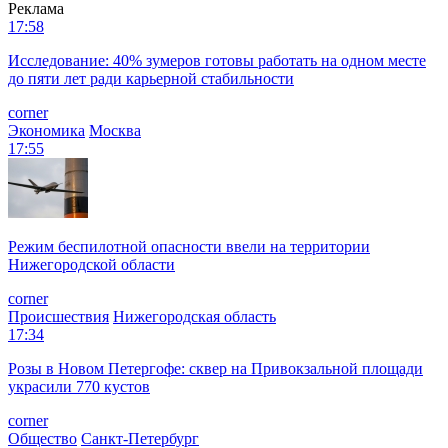
Реклама
17:58
Исследование: 40% зумеров готовы работать на одном месте
до пяти лет ради карьерной стабильности
corner
Экономика
Москва
17:55
Режим беспилотной опасности ввели на территории
Нижегородской области
corner
Происшествия
Нижегородская область
17:34
Розы в Новом Петергофе: сквер на Привокзальной площади
украсили 770 кустов
corner
Общество
Санкт-Петербург