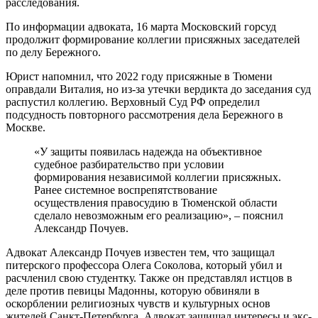
расследования.
По информации адвоката, 16 марта Московский горсуд
продолжит формирование коллегии присяжных заседателей
по делу Бережного.
Юрист напомнил, что 2022 году присяжные в Тюмени
оправдали Виталия, но из-за утечки вердикта до заседания суд
распустил коллегию. Верховный Суд РФ определил
подсудность повторного рассмотрения дела Бережного в
Москве.
«У защиты появилась надежда на объективное
судебное разбирательство при условии
формирования независимой коллегии присяжных.
Ранее системное воспрепятствование
осуществления правосудию в Тюменской области
сделало невозможным его реализацию», – пояснил
Александр Почуев.
Адвокат Александр Почуев известен тем, что защищал
питерского профессора Олега Соколова, который убил и
расчленил свою студентку. Также он представлял истцов в
деле против певицы Мадонны, которую обвиняли в
оскорблении религиозных чувств и культурных основ
жителей Санкт-Петербурга. Адвокат защищал интересы и экс-