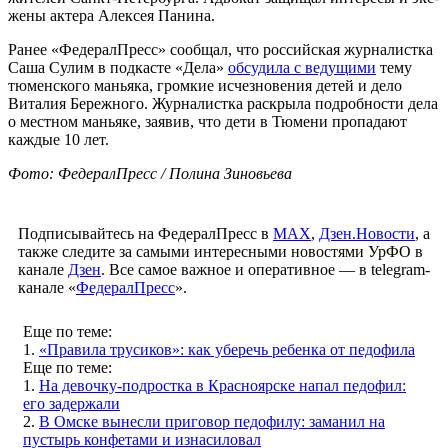
жены актера Алексея Панина.
Ранее «ФедералПресс» сообщал, что российская журналистка
Саша Сулим в подкасте «Дела»
обсудила с ведущими
тему
тюменского маньяка, громкие исчезновения детей и дело
Виталия Бережного. Журналистка раскрыла подробности дела
о местном маньяке, заявив, что дети в Тюмени пропадают
каждые 10 лет.
Фото: ФедералПресс / Полина Зиновьева
Подписывайтесь на ФедералПресс в
МАХ
,
Дзен.Новости
, а
также следите за самыми интересными новостями УрФО в
канале
Дзен
. Все самое важное и оперативное — в telegram-
канале «
ФедералПресс
».
Еще по теме:
1.
«Правила трусиков»: как уберечь ребенка от педофила
Еще по теме:
1.
На девочку-подростка в Красноярске напал педофил:
его задержали
2.
В Омске вынесли приговор педофилу: заманил на
пустырь конфетами и изнасиловал