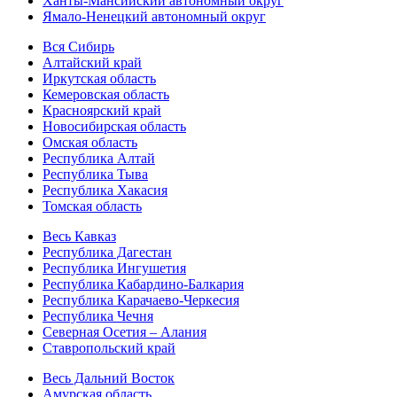
Ханты-Мансийский автономный округ
Ямало-Ненецкий автономный округ
Вся Сибирь
Алтайский край
Иркутская область
Кемеровская область
Красноярский край
Новосибирская область
Омская область
Республика Алтай
Республика Тыва
Республика Хакасия
Томская область
Весь Кавказ
Республика Дагестан
Республика Ингушетия
Республика Кабардино-Балкария
Республика Карачаево-Черкесия
Республика Чечня
Северная Осетия – Алания
Ставропольский край
Весь Дальний Восток
Амурская область