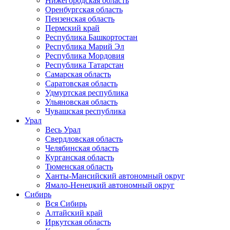
Нижегородская область
Оренбургская область
Пензенская область
Пермский край
Республика Башкортостан
Республика Марий Эл
Республика Мордовия
Республика Татарстан
Самарская область
Саратовская область
Удмуртская республика
Ульяновская область
Чувашская республика
Урал
Весь Урал
Свердловская область
Челябинская область
Курганская область
Тюменская область
Ханты-Мансийский автономный округ
Ямало-Ненецкий автономный округ
Сибирь
Вся Сибирь
Алтайский край
Иркутская область