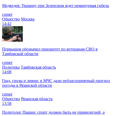
Медведев: Украину при Зеленском ждет неминуемая гибель
corner
Общество
Москва
14:42
Первышов обозначил приоритет по ветеранам СВО в
Тамбовской области
corner
Политика
Тамбовская область
14:08
Град, грозы и ливни: в МЧС дали неблагоприятный прогноз
погоды в Рязанской области
corner
Общество
Рязанская область
13:58
Политолог Пашин: спорт должен быть не привилегией, а