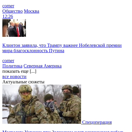
corner
Общество
Москва
12:26
Клинтон заявила, что Трампу важнее Нобелевской премии
мира благосклонность Путина
corner
Политика
Северная Америка
показать еще [...]
все новости
Актуальные сюжеты
Спецоперация