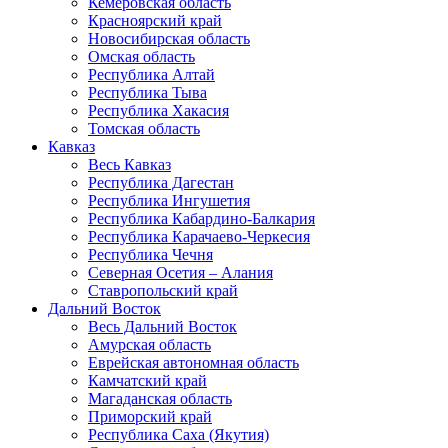
Кемеровская область
Красноярский край
Новосибирская область
Омская область
Республика Алтай
Республика Тыва
Республика Хакасия
Томская область
Кавказ
Весь Кавказ
Республика Дагестан
Республика Ингушетия
Республика Кабардино-Балкария
Республика Карачаево-Черкесия
Республика Чечня
Северная Осетия – Алания
Ставропольский край
Дальний Восток
Весь Дальний Восток
Амурская область
Еврейская автономная область
Камчатский край
Магаданская область
Приморский край
Республика Саха (Якутия)