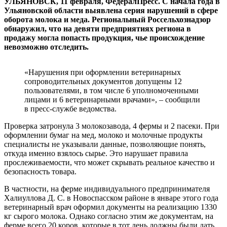
УЛЬЯНОВСК, 11 февраля, ФедералПресс. С начала года в
Ульяновской области выявлена серия нарушений в сфере
оборота молока и меда. Региональный Россельхознадзор
обнаружил, что на девяти предприятиях региона в
продажу могла попасть продукция, чье происхождение
невозможно отследить.
«Нарушения при оформлении ветеринарных
сопроводительных документов допущены 12
пользователями, в том числе 6 уполномоченными
лицами и 6 ветеринарными врачами», – сообщили
в пресс-службе ведомства.
Проверка затронула 3 молокозавода, 4 фермы и 2 пасеки. При
оформлении бумаг на мед, молоко и молочные продукты
специалисты не указывали данные, позволяющие понять,
откуда именно взялось сырье. Это нарушает правила
прослеживаемости, что может скрывать реальное качество и
безопасность товара.
В частности, на ферме индивидуального предпринимателя
Халиуллова Д. С. в Новоспасском районе в январе этого года
ветеринарный врач оформил документы на реализацию 1330
кг сырого молока. Однако согласно этим же документам, на
ферме всего 20 коров, которые в тот день должны были дать