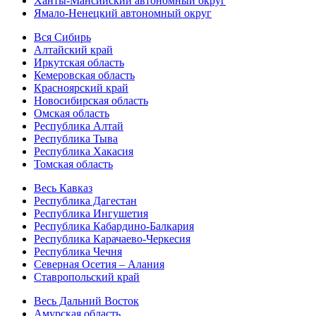
Ханты-Мансийский автономный округ
Ямало-Ненецкий автономный округ
Вся Сибирь
Алтайский край
Иркутская область
Кемеровская область
Красноярский край
Новосибирская область
Омская область
Республика Алтай
Республика Тыва
Республика Хакасия
Томская область
Весь Кавказ
Республика Дагестан
Республика Ингушетия
Республика Кабардино-Балкария
Республика Карачаево-Черкесия
Республика Чечня
Северная Осетия – Алания
Ставропольский край
Весь Дальний Восток
Амурская область