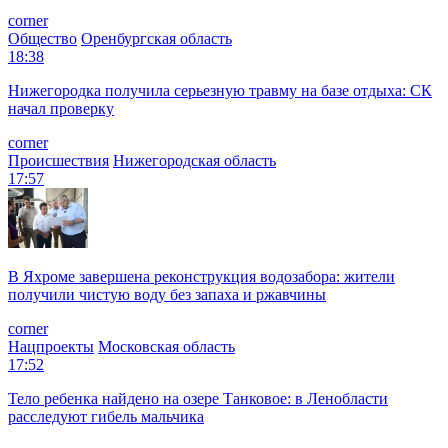
corner
Общество
Оренбургская область
18:38
Нижегородка получила серьезную травму на базе отдыха: СК
начал проверку
corner
Происшествия
Нижегородская область
17:57
В Яхроме завершена реконструкция водозабора: жители
получили чистую воду без запаха и ржавчины
corner
Нацпроекты
Московская область
17:52
Тело ребенка найдено на озере Танковое: в Ленобласти
расследуют гибель мальчика