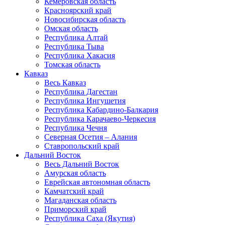
Кемеровская область
Красноярский край
Новосибирская область
Омская область
Республика Алтай
Республика Тыва
Республика Хакасия
Томская область
Кавказ
Весь Кавказ
Республика Дагестан
Республика Ингушетия
Республика Кабардино-Балкария
Республика Карачаево-Черкесия
Республика Чечня
Северная Осетия – Алания
Ставропольский край
Дальний Восток
Весь Дальний Восток
Амурская область
Еврейская автономная область
Камчатский край
Магаданская область
Приморский край
Республика Саха (Якутия)