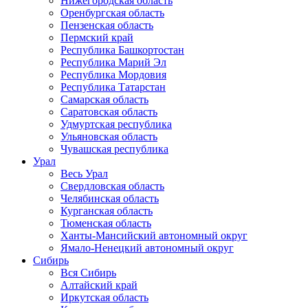
Нижегородская область
Оренбургская область
Пензенская область
Пермский край
Республика Башкортостан
Республика Марий Эл
Республика Мордовия
Республика Татарстан
Самарская область
Саратовская область
Удмуртская республика
Ульяновская область
Чувашская республика
Урал
Весь Урал
Свердловская область
Челябинская область
Курганская область
Тюменская область
Ханты-Мансийский автономный округ
Ямало-Ненецкий автономный округ
Сибирь
Вся Сибирь
Алтайский край
Иркутская область