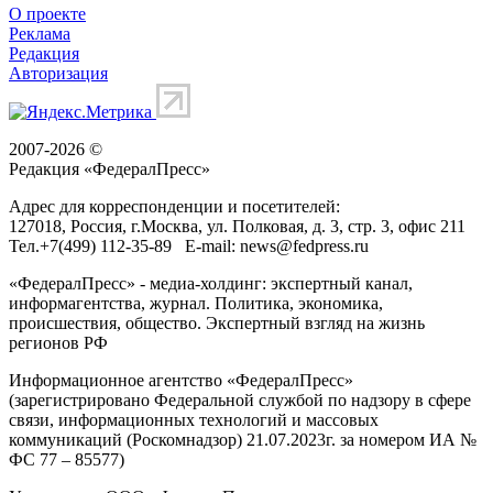
О проекте
Реклама
Редакция
Авторизация
2007-2026 ©
Редакция «
ФедералПресс
»
Адрес для корреспонденции и посетителей:
127018
, Россия, г.
Москва
,
ул. Полковая, д. 3, стр. 3
, офис 211
Тел.
+7(499) 112-35-89
E-mail:
news@fedpress.ru
«ФедералПресс» - медиа-холдинг: экспертный канал,
информагентства, журнал. Политика, экономика,
происшествия, общество. Экспертный взгляд на жизнь
регионов РФ
Информационное агентство «ФедералПресс»
(зарегистрировано Федеральной службой по надзору в сфере
связи, информационных технологий и массовых
коммуникаций (Роскомнадзор) 21.07.2023г. за номером ИА №
ФС 77 – 85577)