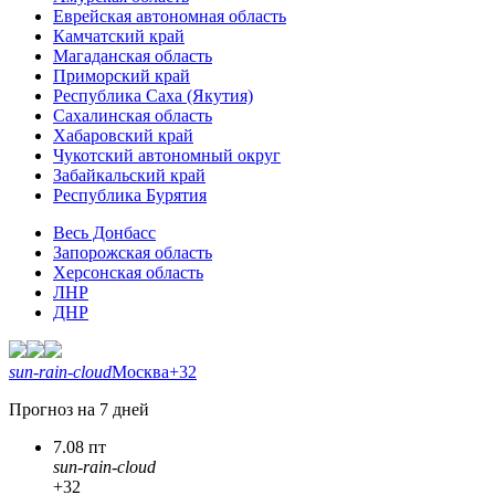
Еврейская автономная область
Камчатский край
Магаданская область
Приморский край
Республика Саха (Якутия)
Сахалинская область
Хабаровский край
Чукотский автономный округ
Забайкальский край
Республика Бурятия
Весь Донбасс
Запорожская область
Херсонская область
ЛНР
ДНР
sun-rain-cloud
Москва
+32
Прогноз на 7 дней
7.08 пт
sun-rain-cloud
+32