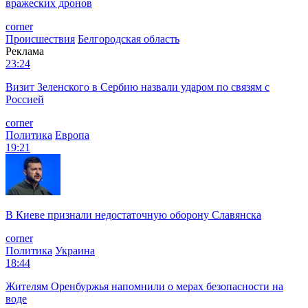
вражеских дронов
corner
Происшествия
Белгородская область
Реклама
23:24
Визит Зеленского в Сербию назвали ударом по связям с
Россией
corner
Политика
Европа
19:21
В Киеве признали недостаточную оборону Славянска
corner
Политика
Украина
18:44
Жителям Оренбуржья напомнили о мерах безопасности на
воде