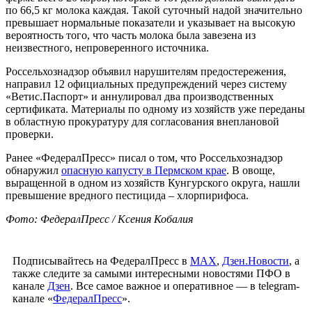
по 66,5 кг молока каждая. Такой суточный надой значительно
превышает нормальные показатели и указывает на высокую
вероятность того, что часть молока была завезена из
неизвестного, непроверенного источника.
Россельхознадзор объявил нарушителям предостережения,
направил 12 официальных предупреждений через систему
«Ветис.Паспорт» и аннулировал два производственных
сертификата. Материалы по одному из хозяйств уже переданы
в областную прокуратуру для согласования внеплановой
проверки.
Ранее «ФедералПресс» писал о том, что Россельхознадзор
обнаружил
опасную капусту в Пермском крае
. В овоще,
выращенной в одном из хозяйств Кунгурского округа, нашли
превышение вредного пестицида – хлорпирифоса.
Фото: ФедералПресс / Ксения Кобалия
Подписывайтесь на ФедералПресс в
МАХ
,
Дзен.Новости
, а
также следите за самыми интересными новостями ПФО в
канале
Дзен
. Все самое важное и оперативное — в telegram-
канале «
ФедералПресс
».