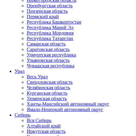
Нижегородская область
Оренбургская область
Пензенская область
Пермский край
Республика Башкортостан
Республика Марий Эл
Республика Мордовия
Республика Татарстан
Самарская область
Саратовская область
Удмуртская республика
Ульяновская область
Чувашская республика
Урал
Весь Урал
Свердловская область
Челябинская область
Курганская область
Тюменская область
Ханты-Мансийский автономный округ
Ямало-Ненецкий автономный округ
Сибирь
Вся Сибирь
Алтайский край
Иркутская область