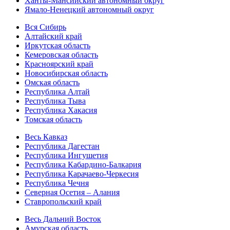
Ханты-Мансийский автономный округ
Ямало-Ненецкий автономный округ
Вся Сибирь
Алтайский край
Иркутская область
Кемеровская область
Красноярский край
Новосибирская область
Омская область
Республика Алтай
Республика Тыва
Республика Хакасия
Томская область
Весь Кавказ
Республика Дагестан
Республика Ингушетия
Республика Кабардино-Балкария
Республика Карачаево-Черкесия
Республика Чечня
Северная Осетия – Алания
Ставропольский край
Весь Дальний Восток
Амурская область