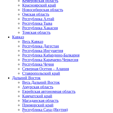
Кемеровская область
Красноярский край
Новосибирская область
Омская область
Республика Алтай
Республика Тыва
Республика Хакасия
Томская область
Кавказ
Весь Кавказ
Республика Дагестан
Республика Ингушетия
Республика Кабардино-Балкария
Республика Карачаево-Черкесия
Республика Чечня
Северная Осетия – Алания
Ставропольский край
Дальний Восток
Весь Дальний Восток
Амурская область
Еврейская автономная область
Камчатский край
Магаданская область
Приморский край
Республика Саха (Якутия)