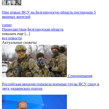
При атаках ВСУ на Белгородскую область пострадали 5
мирных жителей
corner
Происшествия
Белгородская область
показать еще [...]
все новости
Актуальные сюжеты
Спецоперация
Российская авиация поразила военные грузы ВСУ сразу в
двух украинских портах