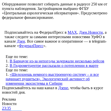
Оборудование позволит собирать данные в радиусе 250 км от
пункта наблюдения. Застройщиком выбрано ФГБУ
«Центральная аэрологическая обсерватория». Предусмотрено
федеральное финансирование.
Подписывайтесь на ФедералПресс в
МАХ
,
Дзен.Новости
, а
также следите за самыми интересными новостями УрФО в
канале
Дзен
. Все самое важное и оперативное — в telegram-
канале «
ФедералПресс
».
Еще по теме:
1.
В Барнауле из-за непогоды задержали несколько рейсов
2.
В Гидрометцентре рассказали о потеплении в марте
Еще по теме:
1.
«Шелохнешь немного выстроенную систему – и все
начинает рушиться». Экологический активист об
изменении экосистемы в Сибири
Подписывайтесь на наш канал в
Дзене
, чтобы быть в курсе
новостей дня.
Реклама
Новости
23:35