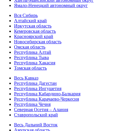
Ханты-Мансийский автономный округ
Ямало-Ненецкий автономный округ
Вся Сибирь
Алтайский край
Иркутская область
Кемеровская область
Красноярский край
Новосибирская область
Омская область
Республика Алтай
Республика Тыва
Республика Хакасия
Томская область
Весь Кавказ
Республика Дагестан
Республика Ингушетия
Республика Кабардино-Балкария
Республика Карачаево-Черкесия
Республика Чечня
Северная Осетия – Алания
Ставропольский край
Весь Дальний Восток
Амурская область