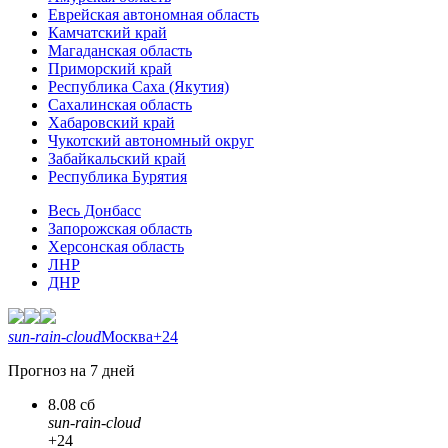
Еврейская автономная область
Камчатский край
Магаданская область
Приморский край
Республика Саха (Якутия)
Сахалинская область
Хабаровский край
Чукотский автономный округ
Забайкальский край
Республика Бурятия
Весь Донбасс
Запорожская область
Херсонская область
ЛНР
ДНР
sun-rain-cloud
Москва
+24
Прогноз на 7 дней
8.08 сб
sun-rain-cloud
+24