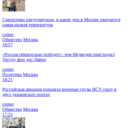
Синоптики предупредили, в какие дни в Москве ожидается
самая низкая температура
corner
Общество
Москва
18:57
«Россия обязательно победит»: чем Медведев пристыдил
Урсулу фон дер Ляйен
corner
Политика
Москва
18:21
Российская авиация поразила военные грузы ВСУ сразу в
двух украинских портах
corner
Общество
Москва
17:23