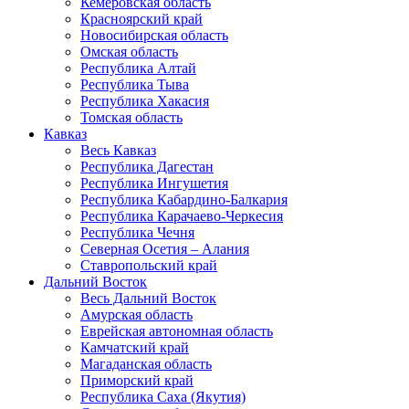
Кемеровская область
Красноярский край
Новосибирская область
Омская область
Республика Алтай
Республика Тыва
Республика Хакасия
Томская область
Кавказ
Весь Кавказ
Республика Дагестан
Республика Ингушетия
Республика Кабардино-Балкария
Республика Карачаево-Черкесия
Республика Чечня
Северная Осетия – Алания
Ставропольский край
Дальний Восток
Весь Дальний Восток
Амурская область
Еврейская автономная область
Камчатский край
Магаданская область
Приморский край
Республика Саха (Якутия)