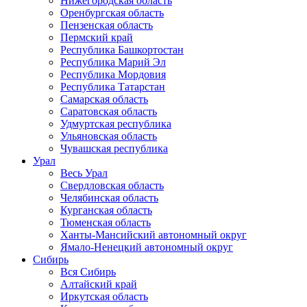
Нижегородская область
Оренбургская область
Пензенская область
Пермский край
Республика Башкортостан
Республика Марий Эл
Республика Мордовия
Республика Татарстан
Самарская область
Саратовская область
Удмуртская республика
Ульяновская область
Чувашская республика
Урал
Весь Урал
Свердловская область
Челябинская область
Курганская область
Тюменская область
Ханты-Мансийский автономный округ
Ямало-Ненецкий автономный округ
Сибирь
Вся Сибирь
Алтайский край
Иркутская область