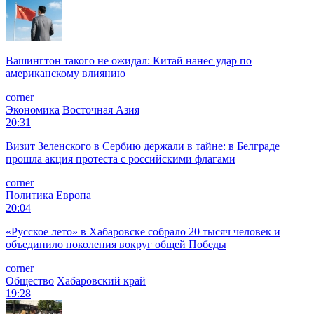
Вашингтон такого не ожидал: Китай нанес удар по
американскому влиянию
corner
Экономика
Восточная Азия
20:31
Визит Зеленского в Сербию держали в тайне: в Белграде
прошла акция протеста с российскими флагами
corner
Политика
Европа
20:04
«Русское лето» в Хабаровске собрало 20 тысяч человек и
объединило поколения вокруг общей Победы
corner
Общество
Хабаровский край
19:28