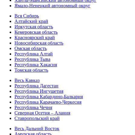
Ханты-Мансийский автономный округ
Ямало-Ненецкий автономный округ
Вся Сибирь
Алтайский край
Иркутская область
Кемеровская область
Красноярский край
Новосибирская область
Омская область
Республика Алтай
Республика Тыва
Республика Хакасия
Томская область
Весь Кавказ
Республика Дагестан
Республика Ингушетия
Республика Кабардино-Балкария
Республика Карачаево-Черкесия
Республика Чечня
Северная Осетия – Алания
Ставропольский край
Весь Дальний Восток
Амурская область