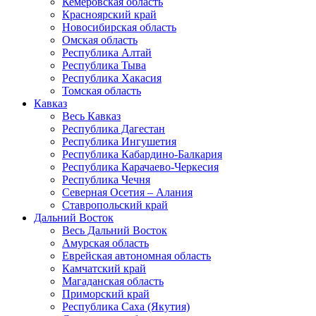
Кемеровская область
Красноярский край
Новосибирская область
Омская область
Республика Алтай
Республика Тыва
Республика Хакасия
Томская область
Кавказ
Весь Кавказ
Республика Дагестан
Республика Ингушетия
Республика Кабардино-Балкария
Республика Карачаево-Черкесия
Республика Чечня
Северная Осетия – Алания
Ставропольский край
Дальний Восток
Весь Дальний Восток
Амурская область
Еврейская автономная область
Камчатский край
Магаданская область
Приморский край
Республика Саха (Якутия)