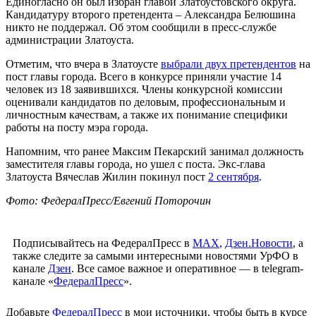
Единогласно он был избран главой Златоустовского округа.
Кандидатуру второго претендента – Александра Белюшина
никто не поддержал. Об этом сообщили в пресс-службе
администрации Златоуста.
Отметим, что вчера в Златоусте
выбрали двух претендентов
на
пост главы города. Всего в конкурсе приняли участие 14
человек из 18 заявившихся. Члены конкурсной комиссии
оценивали кандидатов по деловым, профессиональным и
личностным качествам, а также их понимание специфики
работы на посту мэра города.
Напомним, что ранее Максим Пекарский занимал должность
заместителя главы города, но ушел с поста. Экс-глава
Златоуста Вячеслав Жилин покинул пост
2 сентября
.
Фото: ФедералПресс/Евгений Поторочин
Подписывайтесь на ФедералПресс в
МАХ
,
Дзен.Новости
, а
также следите за самыми интересными новостями УрФО в
канале
Дзен
. Все самое важное и оперативное — в telegram-
канале «
ФедералПресс
».
Добавьте
ФедералПресс
в мои источники, чтобы быть в курсе