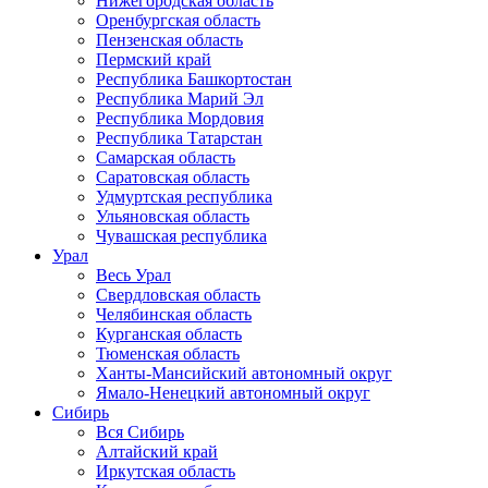
Нижегородская область
Оренбургская область
Пензенская область
Пермский край
Республика Башкортостан
Республика Марий Эл
Республика Мордовия
Республика Татарстан
Самарская область
Саратовская область
Удмуртская республика
Ульяновская область
Чувашская республика
Урал
Весь Урал
Свердловская область
Челябинская область
Курганская область
Тюменская область
Ханты-Мансийский автономный округ
Ямало-Ненецкий автономный округ
Сибирь
Вся Сибирь
Алтайский край
Иркутская область