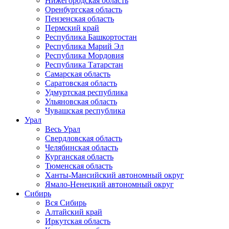
Нижегородская область
Оренбургская область
Пензенская область
Пермский край
Республика Башкортостан
Республика Марий Эл
Республика Мордовия
Республика Татарстан
Самарская область
Саратовская область
Удмуртская республика
Ульяновская область
Чувашская республика
Урал
Весь Урал
Свердловская область
Челябинская область
Курганская область
Тюменская область
Ханты-Мансийский автономный округ
Ямало-Ненецкий автономный округ
Сибирь
Вся Сибирь
Алтайский край
Иркутская область