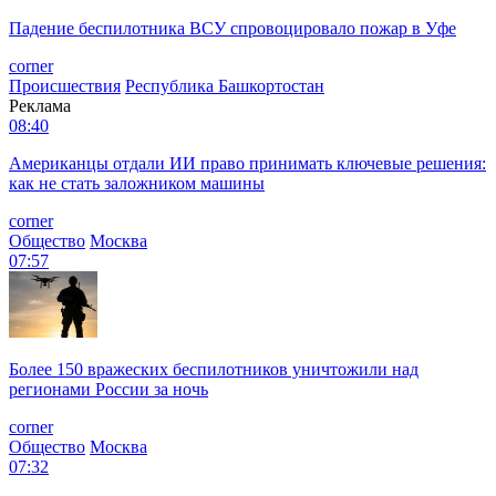
Падение беспилотника ВСУ спровоцировало пожар в Уфе
corner
Происшествия
Республика Башкортостан
Реклама
08:40
Американцы отдали ИИ право принимать ключевые решения:
как не стать заложником машины
corner
Общество
Москва
07:57
Более 150 вражеских беспилотников уничтожили над
регионами России за ночь
corner
Общество
Москва
07:32