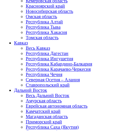
Кемеровская область
Красноярский край
Новосибирская область
Омская область
Республика Алтай
Республика Тыва
Республика Хакасия
Томская область
Кавказ
Весь Кавказ
Республика Дагестан
Республика Ингушетия
Республика Кабардино-Балкария
Республика Карачаево-Черкесия
Республика Чечня
Северная Осетия – Алания
Ставропольский край
Дальний Восток
Весь Дальний Восток
Амурская область
Еврейская автономная область
Камчатский край
Магаданская область
Приморский край
Республика Саха (Якутия)