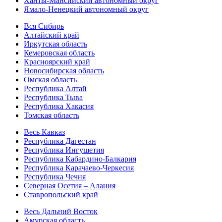
Ханты-Мансийский автономный округ
Ямало-Ненецкий автономный округ
Вся Сибирь
Алтайский край
Иркутская область
Кемеровская область
Красноярский край
Новосибирская область
Омская область
Республика Алтай
Республика Тыва
Республика Хакасия
Томская область
Весь Кавказ
Республика Дагестан
Республика Ингушетия
Республика Кабардино-Балкария
Республика Карачаево-Черкесия
Республика Чечня
Северная Осетия – Алания
Ставропольский край
Весь Дальний Восток
Амурская область