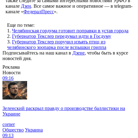
также следите за самыми интересными новостями УрФО в
канале
Дзен
. Все самое важное и оперативное — в telegram-
канале «
ФедералПресс
».
Еще по теме:
1.
Челябинская гордума готовит поправки в устав города
2.
Губернатор Текслер передумал идти в Госдуму
3.
Губернатор Текслер поручил изъять птиц из
челябинского зоопарка после вспышки гриппа
Подписывайтесь на наш канал в
Дзене
, чтобы быть в курсе
новостей дня.
Реклама
Новости
09:16
Зеленский раскрыл правду о производстве баллистики на
Украине
corner
Общество
Украина
09:13