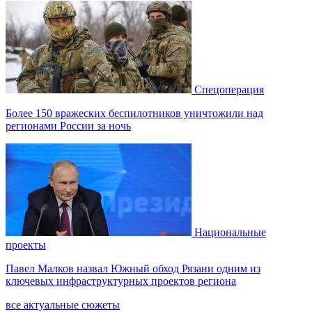
Спецоперация
Более 150 вражеских беспилотников уничтожили над
регионами России за ночь
Национальные
проекты
Павел Малков назвал Южный обход Рязани одним из
ключевых инфраструктурных проектов региона
все актуальные сюжеты