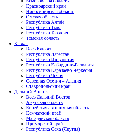
Кемеровская область
Красноярский край
Новосибирская область
Омская область
Республика Алтай
Республика Тыва
Республика Хакасия
Томская область
Кавказ
Весь Кавказ
Республика Дагестан
Республика Ингушетия
Республика Кабардино-Балкария
Республика Карачаево-Черкесия
Республика Чечня
Северная Осетия – Алания
Ставропольский край
Дальний Восток
Весь Дальний Восток
Амурская область
Еврейская автономная область
Камчатский край
Магаданская область
Приморский край
Республика Саха (Якутия)