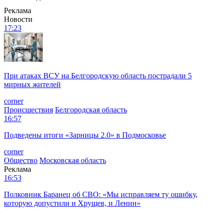
Реклама
Новости
17:23
При атаках ВСУ на Белгородскую область пострадали 5
мирных жителей
corner
Происшествия
Белгородская область
16:57
Подведены итоги «Зарницы 2.0» в Подмосковье
corner
Общество
Московская область
Реклама
16:53
Полковник Баранец об СВО: «Мы исправляем ту ошибку,
которую допустили и Хрущев, и Ленин»