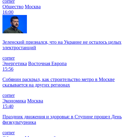
corner
Общество
Москва
16:00
Зеленский признался, что на Украине не осталось целых
электростанций
corner
Энергетика
Восточная Европа
15:56
Собянин раскрыл, как строительство метро в Москве
сказывается на других регионах
corner
Экономика
Москва
15:40
Праздник движения и здоровья: в Ступине прошел День
физкультурника
corner