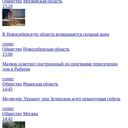
Общество
Московская область
15:29
В Новосибирскую область возвращается сильная жара
corner
Общество
Новосибирская область
15:00
Малков осмотрел построенный по программе переселения
дом в Рыбном
corner
Общество
Рязанская область
14:45
Медведев: Украину при Зеленском ждет неминуемая гибель
corner
Общество
Москва
14:42