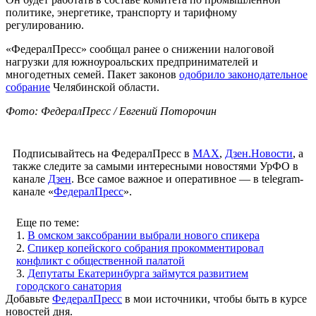
политике, энергетике, транспорту и тарифному
регулированию.
«ФедералПресс» сообщал ранее о снижении налоговой
нагрузки для южноуроальских предпринимателей и
многодетных семей. Пакет законов
одобрило законодательное
собрание
Челябинской области.
Фото: ФедералПресс / Евгений Поторочин
Подписывайтесь на ФедералПресс в
МАХ
,
Дзен.Новости
, а
также следите за самыми интересными новостями УрФО в
канале
Дзен
. Все самое важное и оперативное — в telegram-
канале «
ФедералПресс
».
Еще по теме:
1.
В омском заксобрании выбрали нового спикера
2.
Спикер копейского собрания прокомментировал
конфликт с общественной палатой
3.
Депутаты Екатеринбурга займутся развитием
городского санатория
Добавьте
ФедералПресс
в мои источники, чтобы быть в курсе
новостей дня.