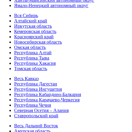
Ханты-Мансийский автономный округ
Ямало-Ненецкий автономный округ
Вся Сибирь
Алтайский край
Иркутская область
Кемеровская область
Красноярский край
Новосибирская область
Омская область
Республика Алтай
Республика Тыва
Республика Хакасия
Томская область
Весь Кавказ
Республика Дагестан
Республика Ингушетия
Республика Кабардино-Балкария
Республика Карачаево-Черкесия
Республика Чечня
Северная Осетия – Алания
Ставропольский край
Весь Дальний Восток
Амурская область