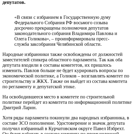
депутатов.
«В связи с избранием в Государственную думу
Федерального Собрания РФ восьмого созыва
досрочно прекращены полномочия депутатов
законодательного собрания Владимира Павлова и
Олега Голикова», – проинформировала пресс-
служба заксобрания Челябинской области.
Народные избранники также освобождены от должностей
заместителей спикера областного парламента. Так как оба
депутата входили в составы комитетов, их пришлось
изменить. Павлов больше не будет курировать вопросы по
экономической политике, а Голиков – возглавлять комитет по
строительству и ЖКХ. Также он выйдет из состава комитета
по регламенту и депутатской этике.
На освободившееся место в комитете по строительной
политике перейдет из комитета по информационной политике
Дмитрий Ларин.
Хотя ряды парламента покинули два народных избранника, в
составе ЗСО пополнение. Удостоверение и значок депутата
получил избранный в Курчатовском округе Павел Избрехт.
Он будет работать в составе комитета по промышленной