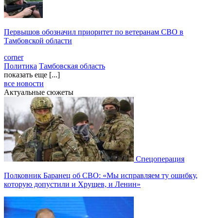
Первышов обозначил приоритет по ветеранам СВО в
Тамбовской области
corner
Политика
Тамбовская область
показать еще [...]
все новости
Актуальные сюжеты
Спецоперация
Полковник Баранец об СВО: «Мы исправляем ту ошибку,
которую допустили и Хрущев, и Ленин»