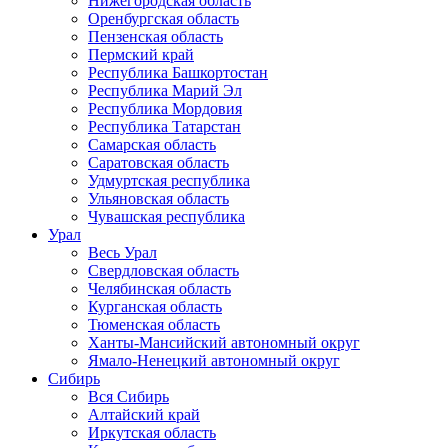
Нижегородская область
Оренбургская область
Пензенская область
Пермский край
Республика Башкортостан
Республика Марий Эл
Республика Мордовия
Республика Татарстан
Самарская область
Саратовская область
Удмуртская республика
Ульяновская область
Чувашская республика
Урал
Весь Урал
Свердловская область
Челябинская область
Курганская область
Тюменская область
Ханты-Мансийский автономный округ
Ямало-Ненецкий автономный округ
Сибирь
Вся Сибирь
Алтайский край
Иркутская область