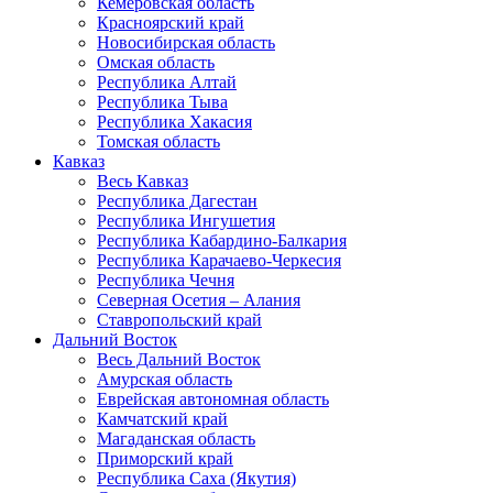
Кемеровская область
Красноярский край
Новосибирская область
Омская область
Республика Алтай
Республика Тыва
Республика Хакасия
Томская область
Кавказ
Весь Кавказ
Республика Дагестан
Республика Ингушетия
Республика Кабардино-Балкария
Республика Карачаево-Черкесия
Республика Чечня
Северная Осетия – Алания
Ставропольский край
Дальний Восток
Весь Дальний Восток
Амурская область
Еврейская автономная область
Камчатский край
Магаданская область
Приморский край
Республика Саха (Якутия)