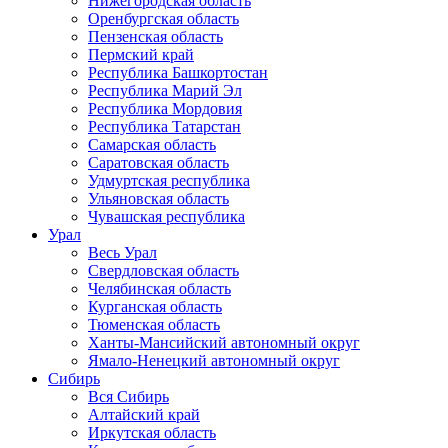
Нижегородская область
Оренбургская область
Пензенская область
Пермский край
Республика Башкортостан
Республика Марий Эл
Республика Мордовия
Республика Татарстан
Самарская область
Саратовская область
Удмуртская республика
Ульяновская область
Чувашская республика
Урал
Весь Урал
Свердловская область
Челябинская область
Курганская область
Тюменская область
Ханты-Мансийский автономный округ
Ямало-Ненецкий автономный округ
Сибирь
Вся Сибирь
Алтайский край
Иркутская область