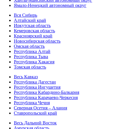
Ханты-Мансийский автономный округ
Ямало-Ненецкий автономный округ
Вся Сибирь
Алтайский край
Иркутская область
Кемеровская область
Красноярский край
Новосибирская область
Омская область
Республика Алтай
Республика Тыва
Республика Хакасия
Томская область
Весь Кавказ
Республика Дагестан
Республика Ингушетия
Республика Кабардино-Балкария
Республика Карачаево-Черкесия
Республика Чечня
Северная Осетия – Алания
Ставропольский край
Весь Дальний Восток
Амурская область