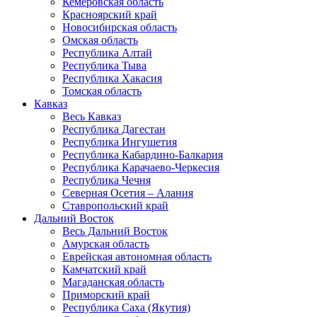
Кемеровская область
Красноярский край
Новосибирская область
Омская область
Республика Алтай
Республика Тыва
Республика Хакасия
Томская область
Кавказ
Весь Кавказ
Республика Дагестан
Республика Ингушетия
Республика Кабардино-Балкария
Республика Карачаево-Черкесия
Республика Чечня
Северная Осетия – Алания
Ставропольский край
Дальний Восток
Весь Дальний Восток
Амурская область
Еврейская автономная область
Камчатский край
Магаданская область
Приморский край
Республика Саха (Якутия)