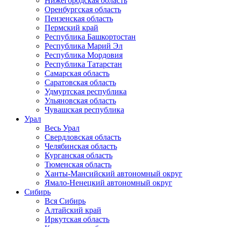
Нижегородская область
Оренбургская область
Пензенская область
Пермский край
Республика Башкортостан
Республика Марий Эл
Республика Мордовия
Республика Татарстан
Самарская область
Саратовская область
Удмуртская республика
Ульяновская область
Чувашская республика
Урал
Весь Урал
Свердловская область
Челябинская область
Курганская область
Тюменская область
Ханты-Мансийский автономный округ
Ямало-Ненецкий автономный округ
Сибирь
Вся Сибирь
Алтайский край
Иркутская область