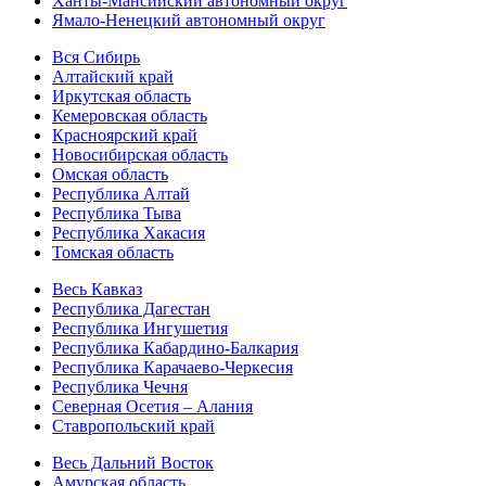
Ханты-Мансийский автономный округ
Ямало-Ненецкий автономный округ
Вся Сибирь
Алтайский край
Иркутская область
Кемеровская область
Красноярский край
Новосибирская область
Омская область
Республика Алтай
Республика Тыва
Республика Хакасия
Томская область
Весь Кавказ
Республика Дагестан
Республика Ингушетия
Республика Кабардино-Балкария
Республика Карачаево-Черкесия
Республика Чечня
Северная Осетия – Алания
Ставропольский край
Весь Дальний Восток
Амурская область