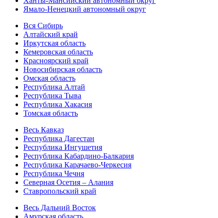
Ханты-Мансийский автономный округ
Ямало-Ненецкий автономный округ
Вся Сибирь
Алтайский край
Иркутская область
Кемеровская область
Красноярский край
Новосибирская область
Омская область
Республика Алтай
Республика Тыва
Республика Хакасия
Томская область
Весь Кавказ
Республика Дагестан
Республика Ингушетия
Республика Кабардино-Балкария
Республика Карачаево-Черкесия
Республика Чечня
Северная Осетия – Алания
Ставропольский край
Весь Дальний Восток
Амурская область