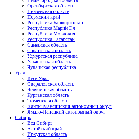
Нижегородская область
Оренбургская область
Пензенская область
Пермский край
Республика Башкортостан
Республика Марий Эл
Республика Мордовия
Республика Татарстан
Самарская область
Саратовская область
Удмуртская республика
Ульяновская область
Чувашская республика
Урал
Весь Урал
Свердловская область
Челябинская область
Курганская область
Тюменская область
Ханты-Мансийский автономный округ
Ямало-Ненецкий автономный округ
Сибирь
Вся Сибирь
Алтайский край
Иркутская область