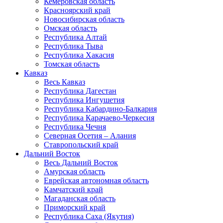
Кемеровская область
Красноярский край
Новосибирская область
Омская область
Республика Алтай
Республика Тыва
Республика Хакасия
Томская область
Кавказ
Весь Кавказ
Республика Дагестан
Республика Ингушетия
Республика Кабардино-Балкария
Республика Карачаево-Черкесия
Республика Чечня
Северная Осетия – Алания
Ставропольский край
Дальний Восток
Весь Дальний Восток
Амурская область
Еврейская автономная область
Камчатский край
Магаданская область
Приморский край
Республика Саха (Якутия)