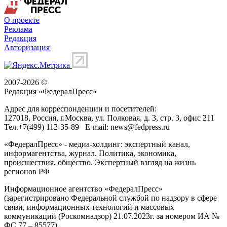
О проекте
Реклама
Редакция
Авторизация
2007-2026 ©
Редакция «
ФедералПресс
»
Адрес для корреспонденции и посетителей:
127018
, Россия, г.
Москва
,
ул. Полковая, д. 3, стр. 3
, офис 211
Тел.
+7(499) 112-35-89
E-mail:
news@fedpress.ru
«ФедералПресс» - медиа-холдинг: экспертный канал,
информагентства, журнал. Политика, экономика,
происшествия, общество. Экспертный взгляд на жизнь
регионов РФ
Информационное агентство «ФедералПресс»
(зарегистрировано Федеральной службой по надзору в сфере
связи, информационных технологий и массовых
коммуникаций (Роскомнадзор) 21.07.2023г. за номером ИА №
ФС 77 – 85577)