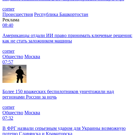
corner
Происшествия
Республика Башкортостан
Реклама
08:40
Американцы отдали ИИ право принимать ключевые решения:
как не стать заложником машины
corner
Общество
Москва
07:57
Более 150 вражеских беспилотников уничтожили над
регионами России за ночь
corner
Общество
Москва
07:32
В ФРГ назвали серьезным ударом для Украины возможную
потерю Славянска и Краматорска