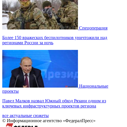
Спецоперация
Более 150 вражеских беспилотников уничтожили над
регионами России за ночь
Национальные
проекты
Павел Малков назвал Южный обход Рязани одним из
ключевых инфраструктурных проектов региона
все актуальные сюжеты
© Информационное агентство «ФедералПресс»