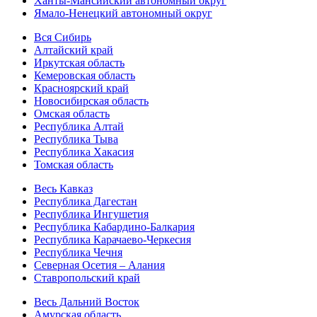
Ханты-Мансийский автономный округ
Ямало-Ненецкий автономный округ
Вся Сибирь
Алтайский край
Иркутская область
Кемеровская область
Красноярский край
Новосибирская область
Омская область
Республика Алтай
Республика Тыва
Республика Хакасия
Томская область
Весь Кавказ
Республика Дагестан
Республика Ингушетия
Республика Кабардино-Балкария
Республика Карачаево-Черкесия
Республика Чечня
Северная Осетия – Алания
Ставропольский край
Весь Дальний Восток
Амурская область