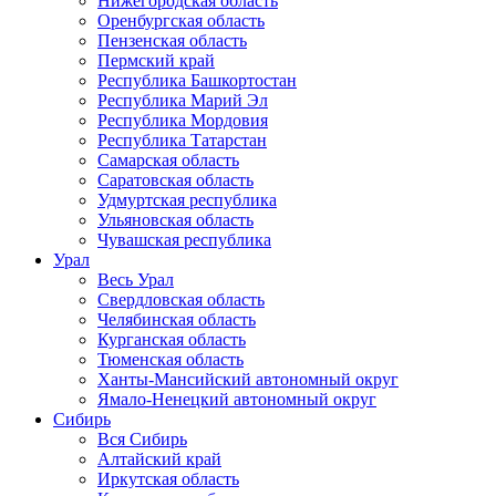
Нижегородская область
Оренбургская область
Пензенская область
Пермский край
Республика Башкортостан
Республика Марий Эл
Республика Мордовия
Республика Татарстан
Самарская область
Саратовская область
Удмуртская республика
Ульяновская область
Чувашская республика
Урал
Весь Урал
Свердловская область
Челябинская область
Курганская область
Тюменская область
Ханты-Мансийский автономный округ
Ямало-Ненецкий автономный округ
Сибирь
Вся Сибирь
Алтайский край
Иркутская область