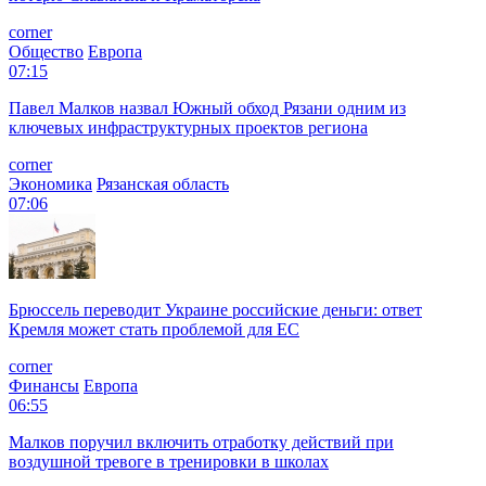
corner
Общество
Европа
07:15
Павел Малков назвал Южный обход Рязани одним из
ключевых инфраструктурных проектов региона
corner
Экономика
Рязанская область
07:06
Брюссель переводит Украине российские деньги: ответ
Кремля может стать проблемой для EC
corner
Финансы
Европа
06:55
Малков поручил включить отработку действий при
воздушной тревоге в тренировки в школах