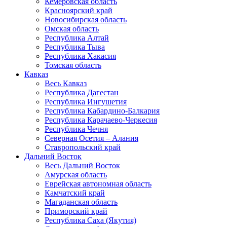
Кемеровская область
Красноярский край
Новосибирская область
Омская область
Республика Алтай
Республика Тыва
Республика Хакасия
Томская область
Кавказ
Весь Кавказ
Республика Дагестан
Республика Ингушетия
Республика Кабардино-Балкария
Республика Карачаево-Черкесия
Республика Чечня
Северная Осетия – Алания
Ставропольский край
Дальний Восток
Весь Дальний Восток
Амурская область
Еврейская автономная область
Камчатский край
Магаданская область
Приморский край
Республика Саха (Якутия)