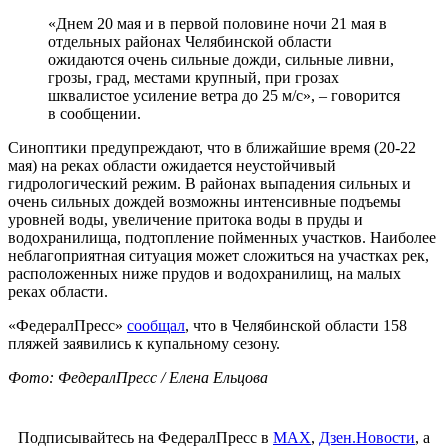
«Днем 20 мая и в первой половине ночи 21 мая в
отдельных районах Челябинской области
ожидаются очень сильные дожди, сильные ливни,
грозы, град, местами крупный, при грозах
шквалистое усиление ветра до 25 м/с», – говорится
в сообщении.
Синоптики предупреждают, что в ближайшие время (20-22
мая) на реках области ожидается неустойчивый
гидрологический режим. В районах выпадения сильных и
очень сильных дождей возможны интенсивные подъемы
уровней воды, увеличение притока воды в пруды и
водохранилища, подтопление пойменных участков. Наиболее
неблагоприятная ситуация может сложиться на участках рек,
расположенных ниже прудов и водохранилищ, на малых
реках области.
«ФедералПресс»
сообщал
, что в Челябинской области 158
пляжей заявились к купальному сезону.
Фото: ФедералПресс / Елена Ельцова
Подписывайтесь на ФедералПресс в
МАХ
,
Дзен.Новости
, а